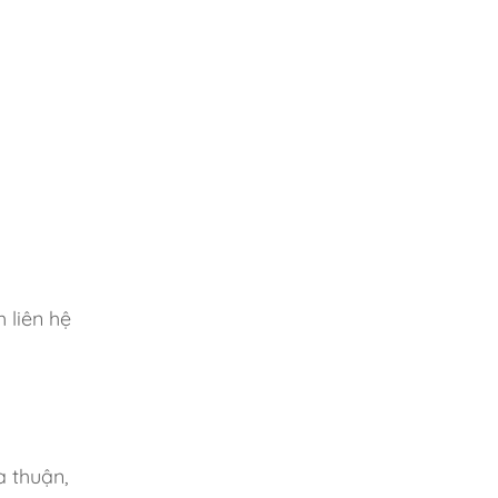
 liên hệ
a thuận,