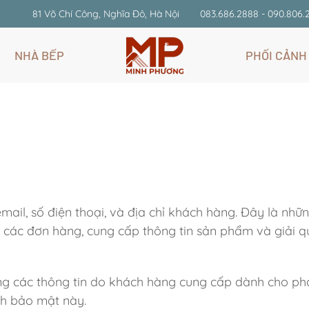
81 Võ Chí Công, Nghĩa Đô, Hà Nội
083.686.2888 - 090.806.
NHÀ BẾP
PHỐI CẢNH
email, số điện thoại, và địa chỉ khách hàng. Đây là nhữ
ận các đơn hàng, cung cấp thông tin sản phẩm và giải q
ụng các thông tin do khách hàng cung cấp dành cho ph
ch bảo mật này.