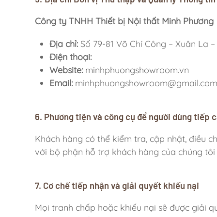
Công ty TNHH Thiết bị Nội thất Minh Phương
Địa chỉ:
Số 79-81 Võ Chí Công – Xuân La –
Điện thoại
:
Website
:
minhphuongshowroom.vn
Email:
minhphuongshowroom@gmail.co
6. Phương tiện và công cụ để người dùng tiếp c
Khách hàng có thể kiểm tra, cập nhật, điều c
với bộ phận hỗ trợ khách hàng của chúng tôi 
7. Cơ chế tiếp nhận và giải quyết khiếu nại
Mọi tranh chấp hoặc khiếu nại sẽ được giải 