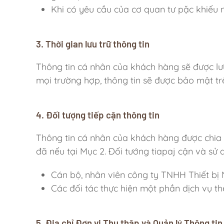
Khi có yêu cầu của cơ quan tư pặc khiếu n
3. Thời gian lưu trữ thông tin
Thông tin cá nhân của khách hàng sẽ được lư
mọi trường hợp, thông tin sẽ được bảo mật t
4. Đối tượng tiếp cận thông tin
Thông tin cá nhân của khách hàng được chia 
đã nếu tại Mục 2. Đối tướng tiapaj cận và sử
Cán bộ, nhân viên công ty TNHH Thiết bị 
Các đối tác thực hiện một phần dịch vụ t
5. Địa chỉ Đơn vị Thu thập và Quản lý Thông tin