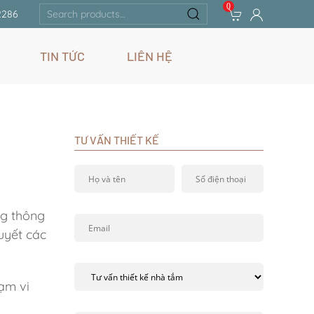
0
Search
2286
for:
TIN TỨC
LIÊN HỆ
TƯ VẤN THIẾT KẾ
ng thông
uyết các
ạm vi