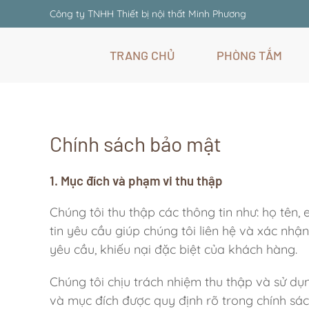
Công ty TNHH Thiết bị nội thất Minh Phương
Skip
TRANG CHỦ
PHÒNG TẮM
to
main
content
Chính sách bảo mật
1. Mục đích và phạm vi thu thập
Chúng tôi thu thập các thông tin như: họ tên, 
tin yêu cầu giúp chúng tôi liên hệ và xác nh
yêu cầu, khiếu nại đặc biệt của khách hàng.
Chúng tôi chịu trách nhiệm thu thập và sử d
và mục đích được quy định rõ trong chính sá