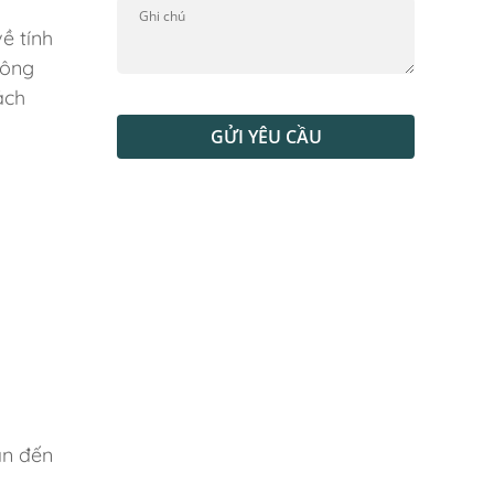
ề tính
hông
ách
GỬI YÊU CẦU
an đến