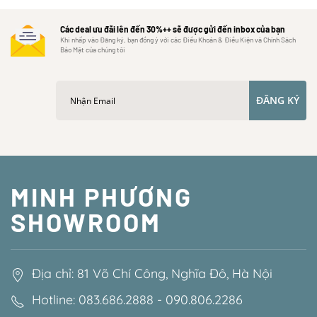
Các deal ưu đãi lên đến 30%++ sẽ được gửi đến inbox của bạn
Khi nhấp vào Đăng ký, bạn đồng ý với các Điều Khoản & Điều Kiện và Chính Sách
Bảo Mật của chúng tôi
ĐĂNG KÝ
MINH PHƯƠNG
SHOWROOM
Địa chỉ: 81 Võ Chí Công, Nghĩa Đô, Hà Nội
Hotline: 083.686.2888 - 090.806.2286