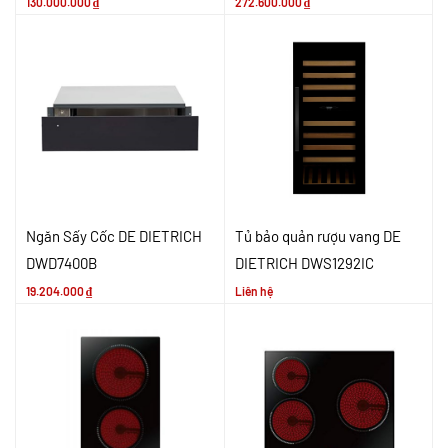
130.000.000
₫
272.600.000
₫
Ngăn Sấy Cốc DE DIETRICH
Tủ bảo quản rượu vang DE
DWD7400B
DIETRICH DWS1292IC
19.204.000
₫
Liên hệ