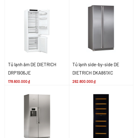
Tủ lạnh âm DE DIETRICH
Tủ lạnh side-by-side DE
DRP1906JE
DIETRICH DKA861XC
178.600.000
₫
262.800.000
₫