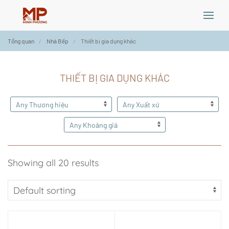
Skip
Tổng quan
Nhà Bếp
Thiết bị gia dụng khác
to
main
content
THIẾT BỊ GIA DỤNG KHÁC
Showing all 20 results