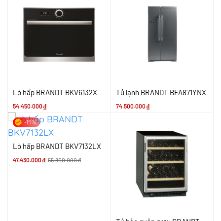
Lò hấp BRANDT BKV6132X
Tủ lạnh BRANDT BFA871YNX
54.450.000
₫
74.500.000
₫
-15%
Lò hấp BRANDT BKV7132LX
47.430.000
₫
55.800.000
₫