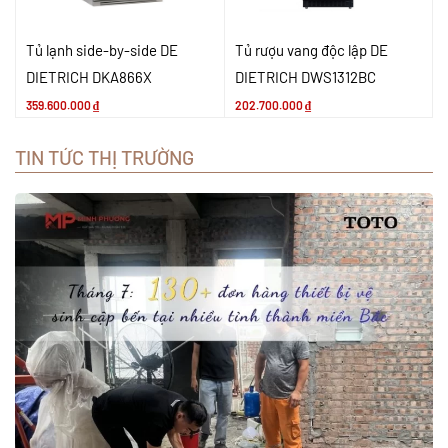
Tủ lạnh side-by-side DE
Tủ rượu vang độc lập DE
DIETRICH DKA866X
DIETRICH DWS1312BC
359.600.000
₫
202.700.000
₫
TIN TỨC THỊ TRƯỜNG