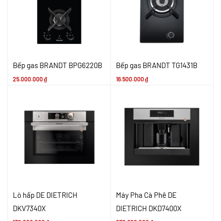
Bếp gas BRANDT BPG6220B
Bếp gas BRANDT TG1431B
25.000.000
₫
16.500.000
₫
Lò hấp DE DIETRICH
Máy Pha Cà Phê DE
DKV7340X
DIETRICH DKD7400X