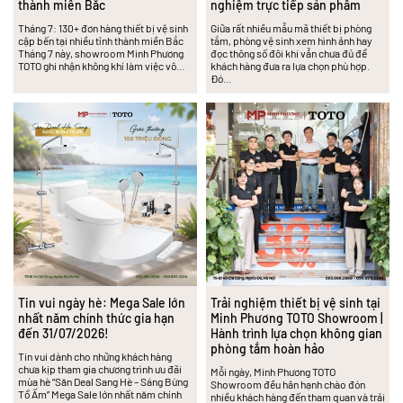
thành miền Bắc
nghiệm trực tiếp sản phẩm
Tháng 7: 130+ đơn hàng thiết bị vệ sinh
Giữa rất nhiều mẫu mã thiết bị phòng
cập bến tại nhiều tỉnh thành miền Bắc
tắm, phòng vệ sinh xem hình ảnh hay
Tháng 7 này, showroom Minh Phương
đọc thông số đôi khi vẫn chưa đủ để
TOTO ghi nhận không khí làm việc vô…
khách hàng đưa ra lựa chọn phù hợp.
Đó…
Tin vui ngày hè: Mega Sale lớn
Trải nghiệm thiết bị vệ sinh tại
nhất năm chính thức gia hạn
Minh Phương TOTO Showroom |
đến 31/07/2026!
Hành trình lựa chọn không gian
phòng tắm hoàn hảo
Tin vui dành cho những khách hàng
chưa kịp tham gia chương trình ưu đãi
Mỗi ngày, Minh Phương TOTO
mùa hè “Săn Deal Sang Hè – Sáng Bừng
Showroom đều hân hạnh chào đón
Tổ Ấm” Mega Sale lớn nhất năm chính
nhiều khách hàng đến tham quan và trải