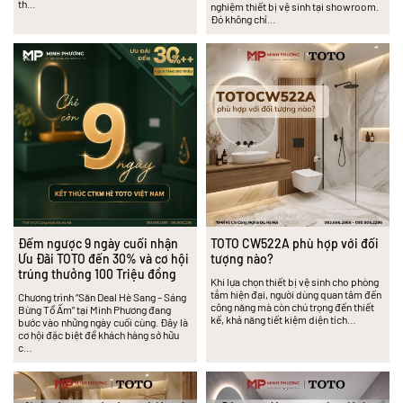
th…
nghiệm thiết bị vệ sinh tại showroom.
Đó không chỉ…
Đếm ngược 9 ngày cuối nhận
TOTO CW522A phù hợp với đối
Ưu Đãi TOTO đến 30% và cơ hội
tượng nào?
trúng thưởng 100 Triệu đồng
Khi lựa chọn thiết bị vệ sinh cho phòng
tắm hiện đại, người dùng quan tâm đến
Chương trình “Săn Deal Hè Sang – Sáng
công năng mà còn chú trọng đến thiết
Bừng Tổ Ấm” tại Minh Phương đang
kế, khả năng tiết kiệm diện tích…
bước vào những ngày cuối cùng. Đây là
cơ hội đặc biệt để khách hàng sở hữu
c…