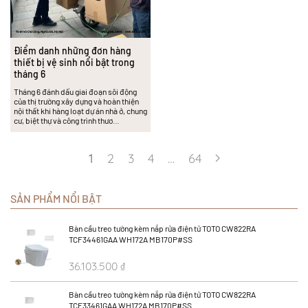
Điểm danh những đơn hàng
thiết bị vệ sinh nổi bật trong
tháng 6
Tháng 6 đánh dấu giai đoạn sôi động
của thị trường xây dựng và hoàn thiện
nội thất khi hàng loạt dự án nhà ở, chung
cư, biệt thự và công trình thươ…
1
2
3
4
…
64
SẢN PHẨM NỔI BẬT
Bàn cầu treo tường kèm nắp rửa điện tử TOTO CW822RA
TCF34461GAA WH172A MB170P#SS
36.103.500
₫
48.138.000
₫
Bàn cầu treo tường kèm nắp rửa điện tử TOTO CW822RA
TCF33461GAA WH172A MB170P#SS