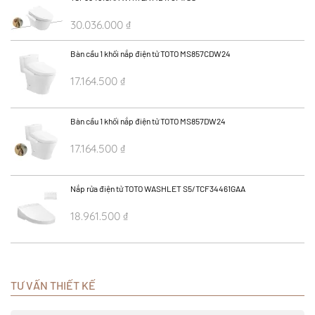
30.036.000
₫
40.048.000
₫
Bàn cầu 1 khối nắp điện tử TOTO MS857CDW24
17.164.500
₫
22.886.000
₫
Bàn cầu 1 khối nắp điện tử TOTO MS857DW24
17.164.500
₫
22.886.000
₫
Nắp rửa điện tử TOTO WASHLET S5/TCF34461GAA
18.961.500
₫
25.282.000
₫
TƯ VẤN THIẾT KẾ