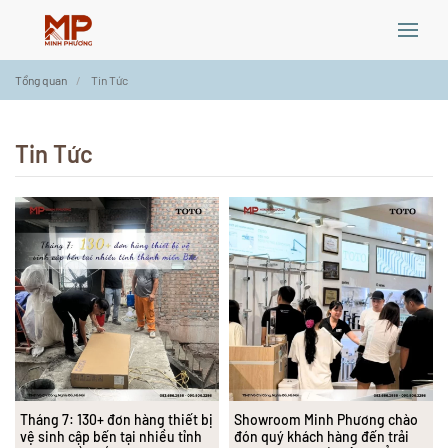
Skip
Tổng quan
Tin Tức
to
main
content
Tin Tức
Tháng 7: 130+ đơn hàng thiết bị
Showroom Minh Phương chào
vệ sinh cập bến tại nhiều tỉnh
đón quý khách hàng đến trải