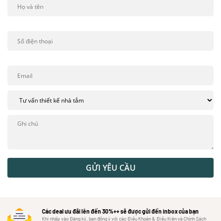
GỬI YÊU CẦU
Các deal ưu đãi lên đến 30%++ sẽ được gửi đến inbox của bạn
Khi nhấp vào Đăng ký, bạn đồng ý với các Điều Khoản & Điều Kiện và Chính Sách