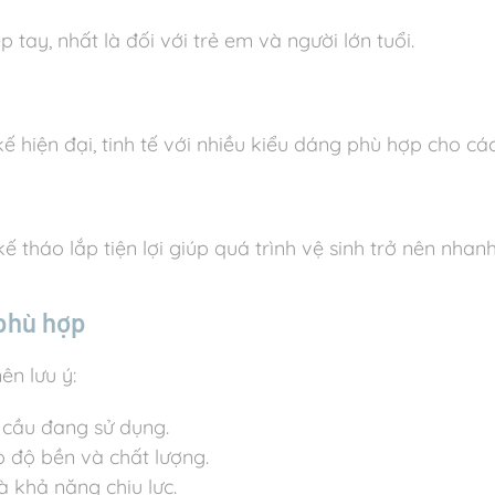
tay, nhất là đối với trẻ em và người lớn tuổi.
 hiện đại, tinh tế với nhiều kiểu dáng phù hợp cho c
 tháo lắp tiện lợi giúp quá trình vệ sinh trở nên nhan
phù hợp
n lưu ý:
 cầu đang sử dụng.
o độ bền và chất lượng.
à khả năng chịu lực.