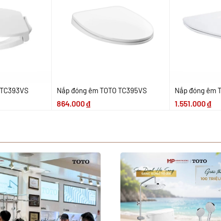
 TC393VS
Nắp đóng êm TOTO TC395VS
Nắp đóng êm 
864.000
₫
1.551.000
₫