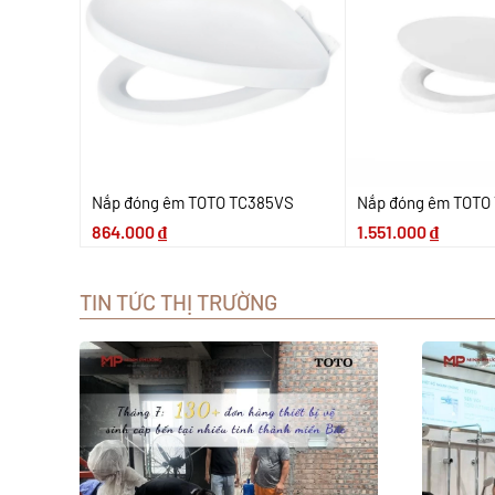
Nắp đóng êm TOTO TC385VS
Nắp đóng êm TOTO
864.000
₫
1.551.000
₫
TIN TỨC THỊ TRƯỜNG