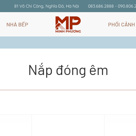
81 Võ Chí Công, Nghĩa Đô, Hà Nội
083.686.2888 - 090.806.
NHÀ BẾP
PHỐI CẢNH
Nắp đóng êm