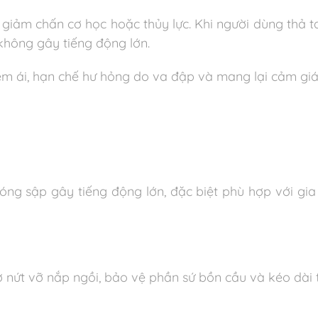
ảm chấn cơ học hoặc thủy lực. Khi người dùng thả ta
không gây tiếng động lớn.
êm ái, hạn chế hư hỏng do va đập và mang lại cảm giá
ng sập gây tiếng động lớn, đặc biệt phù hợp với gia 
nứt vỡ nắp ngồi, bảo vệ phần sứ bồn cầu và kéo dài 