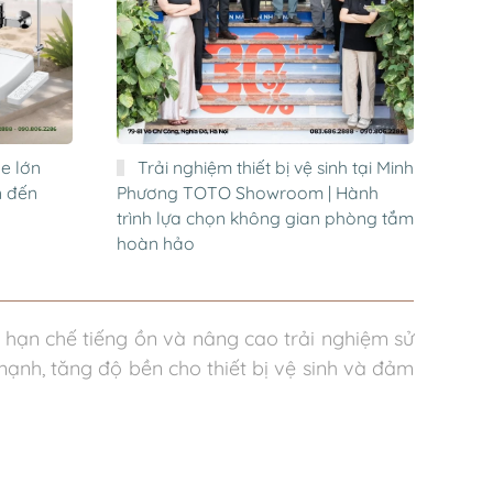
e lớn
Trải nghiệm thiết bị vệ sinh tại Minh
n đến
Phương TOTO Showroom | Hành
trình lựa chọn không gian phòng tắm
hoàn hảo
hạn chế tiếng ồn và nâng cao trải nghiệm sử
ạnh, tăng độ bền cho thiết bị vệ sinh và đảm