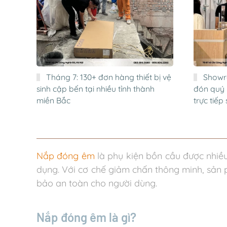
Tháng 7: 130+ đơn hàng thiết bị vệ
Showr
sinh cập bến tại nhiều tỉnh thành
đón quý 
miền Bắc
trực tiế
Nắp đóng êm
là phụ kiện bồn cầu được nhiề
dụng. Với cơ chế giảm chấn thông minh, sản 
bảo an toàn cho người dùng.
Nắp đóng êm là gì?