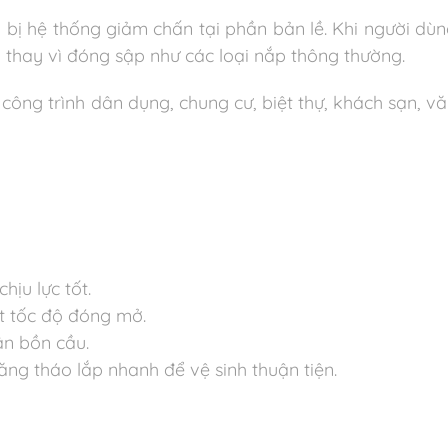
bị hệ thống giảm chấn tại phần bản lề. Khi người dù
 thay vì đóng sập như các loại nắp thông thường.
ông trình dân dụng, chung cư, biệt thự, khách sạn, vă
hịu lực tốt.
t tốc độ đóng mở.
ân bồn cầu.
ng tháo lắp nhanh để vệ sinh thuận tiện.