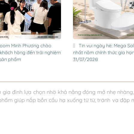
oom Minh Phương chào
Tin vui ngày hè: Mega Sal
khách hàng đến trải nghiệm
nhất năm chính thức gia hạ
p sản phẩm
31/07/2026!
u gia đình lựa chọn nhờ khả năng đóng mở nhẹ nhàng, 
phẩm giúp nắp bồn cầu hạ xuống từ từ, tránh va đập m