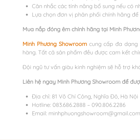
Cân nhắc các tính năng bổ sung nếu có n
Lựa chọn đơn vị phân phối chính hãng để
Mua nắp đóng êm chính hãng tại Minh Phư
Minh Phương Showroom
cung cấp đa dạng c
hàng. Tất cả sản phẩm đều được cam kết chí
Đội ngũ tư vấn giàu kinh nghiệm sẽ hỗ trợ k
Liên hệ ngay Minh Phương Showroom để được 
Địa chỉ: 81 Võ Chí Công, Nghĩa Đô, Hà Nội
Hotline: 083.686.2888 – 090.806.2286
Email: minhphuongshowroom@gmail.co