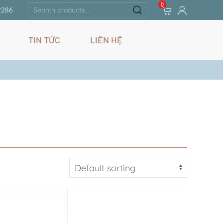
0
Search
2286
for:
TIN TỨC
LIÊN HỆ