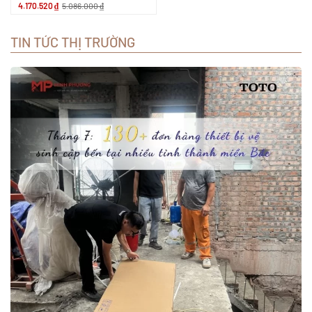
4.170.520
₫
5.086.000
₫
TIN TỨC THỊ TRƯỜNG