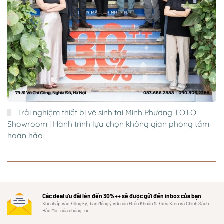
Trải nghiệm thiết bị vệ sinh tại Minh Phương TOTO
Showroom | Hành trình lựa chọn không gian phòng tắm
hoàn hảo
Các deal ưu đãi lên đến 30%++ sẽ được gửi đến inbox của bạn
Khi nhấp vào Đăng ký, bạn đồng ý với các Điều Khoản & Điều Kiện và Chính Sách
Bảo Mật của chúng tôi