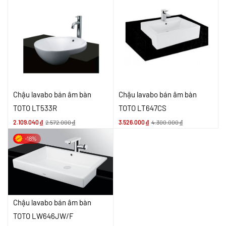
Chậu lavabo bán âm bàn
Chậu lavabo bán âm bàn
TOTO LT533R
TOTO LT647CS
2.109.040
₫
2.572.000
₫
3.526.000
₫
4.300.000
₫
-18%
Chậu lavabo bán âm bàn
TOTO LW646JW/F