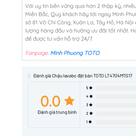
Với uy tín bền vững qua hơn 2 thập kỷ, nhiề
Miền Bắc, Quý khách hãy tới ngay Minh Phư
sở 81 Võ Chí Công, Xuân La, Tây Hồ, Hà Nội
lượng hàng đầu và hưởng ưu đãi tốt nhất. Ho
để được tư vấn hỗ trợ 24/7.
Fanpage:
Minh Phuong TOTO
Đánh giá Chậu lavabo đặt bàn TOTO LT4704MTG17
5
0.0
4
3
Đánh giá trung bình
2
1