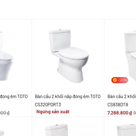
-20%
p đóng êm TOTO
Bàn cầu 2 khối nắp đóng êm TOTO
Bàn cầu 2 khố
CS320PDRT3
CS838DT8
Ngừng sản xuất
.000
₫
7.288.800
₫
9