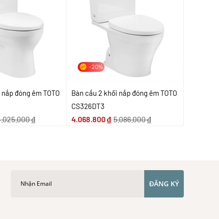
-20%
i nắp đóng êm TOTO
Bàn cầu 2 khối nắp đóng êm TOTO
CS326DT3
4.025.000
₫
4.068.800
₫
5.086.000
₫
ĐĂNG KÝ