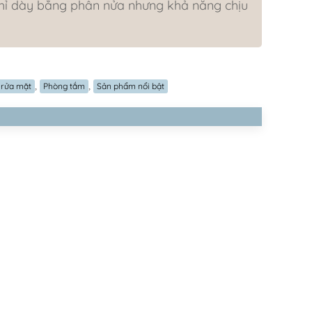
chỉ dày bằng phân nửa nhưng khả năng chịu
,
,
 rửa mặt
Phòng tắm
Sản phẩm nổi bật