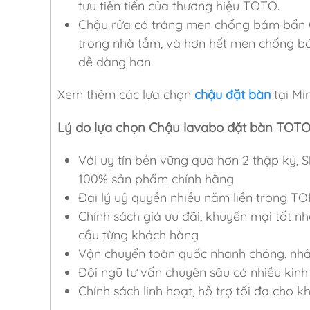
tựu tiên tiến của thương hiệu TOTO.
Chậu rửa có tráng men chống bám bẩn C
trong nhà tắm, và hơn hết men chống bá
dễ dàng hơn.
Xem thêm các lựa chọn
chậu đặt bàn
tại M
Lý do lựa chọn Chậu lavabo đặt bàn TOT
Với uy tín bền vững qua hơn 2 thập k
100% sản phẩm chính hãng
Đại lý uỷ quyền nhiều năm liền trong TO
Chính sách giá ưu đãi, khuyến mại tốt nh
cầu từng khách hàng
Vận chuyển toàn quốc nhanh chóng, nhân 
Đội ngũ tư vấn chuyên sâu có nhiều kinh 
Chính sách linh hoạt, hỗ trợ tối đa cho 