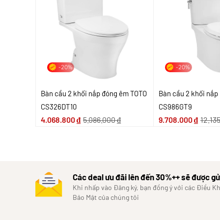
-20%
-20%
Bàn cầu 2 khối nắp đóng êm TOTO
Bàn cầu 2 khối nắ
CS326DT10
CS986GT9
4.068.800
₫
5.086.000
₫
9.708.000
₫
12.13
Các deal ưu đãi lên đến 30%++ sẽ được gử
Khi nhấp vào Đăng ký, bạn đồng ý với các Điều K
Bảo Mật của chúng tôi