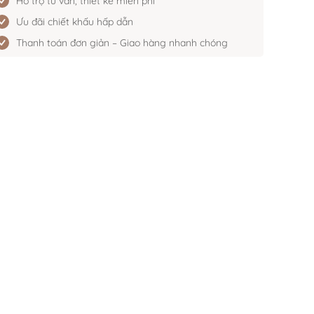
Hỗ trợ tư vấn, thiết kế miễn phí
Ưu đãi chiết khấu hấp dẫn
Thanh toán đơn giản – Giao hàng nhanh chóng