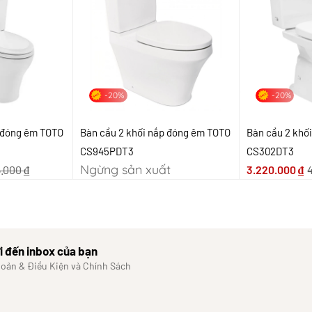
-20%
-20%
p đóng êm TOTO
Bàn cầu 2 khối nắp đóng êm TOTO
Bàn cầu 2 khố
CS945PDT3
CS302DT3
Ngừng sản xuất
5.000
₫
3.220.000
₫
i đến inbox của bạn
hoản & Điều Kiện và Chính Sách