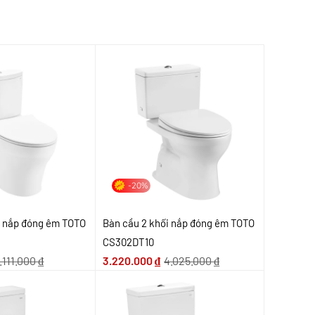
-20%
i nắp đóng êm TOTO
Bàn cầu 2 khối nắp đóng êm TOTO
CS302DT10
.111.000
₫
3.220.000
₫
4.025.000
₫