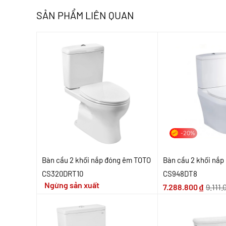
SẢN PHẨM LIÊN QUAN
-20%
Bàn cầu 2 khối nắp đóng êm TOTO
Bàn cầu 2 khối nắ
CS320DRT10
CS948DT8
Ngừng sản xuất
7.288.800
₫
9.111