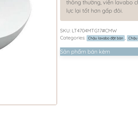
thông thường, viền lavabo 
lực lại tốt hơn gấp đôi.
SKU:
LT4704MTG17#CMW
Categories:
,
Chậu lavabo đặt bàn
Chậu
Sản phẩm bán kèm