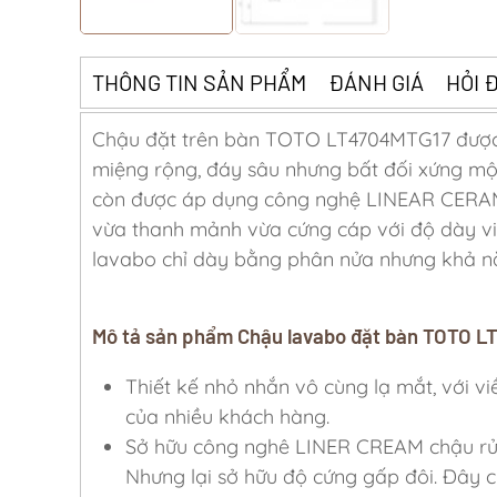
THÔNG TIN SẢN PHẨM
ĐÁNH GIÁ
HỎI 
Chậu đặt trên bàn TOTO LT4704MTG17 được t
miệng rộng, đáy sâu nhưng bất đối xứng mộ
còn được áp dụng công nghệ LINEAR CERAM 
vừa thanh mảnh vừa cứng cáp với độ dày vi
lavabo chỉ dày bằng phân nửa nhưng khả năng
Mô tả sản phẩm Chậu lavabo đặt bàn TOTO 
Thiết kế nhỏ nhắn vô cùng lạ mắt, với 
của nhiều khách hàng.
Sở hữu công nghê LINER CREAM chậu rửa
Nhưng lại sở hữu độ cứng gấp đôi. Đây c