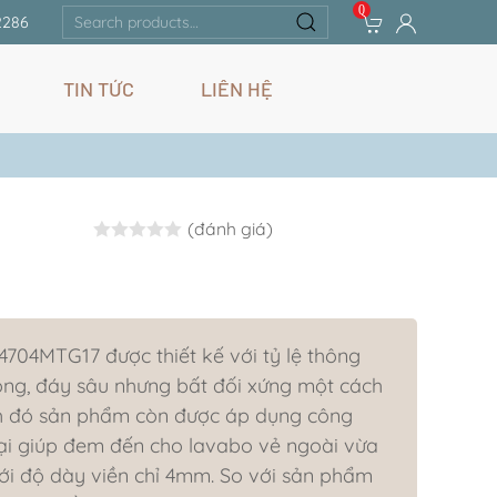
0
Search
2286
for:
TIN TỨC
LIÊN HỆ
(đánh giá)
Rated
0.0
out of 5
704MTG17 được thiết kế với tỷ lệ thông
ng, đáy sâu nhưng bất đối xứng một cách
nh đó sản phẩm còn được áp dụng công
i giúp đem đến cho lavabo vẻ ngoài vừa
i độ dày viền chỉ 4mm. So với sản phẩm