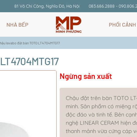
81 Võ Chí Công, Nghĩa Đô, Hà Nội
083.686.2888 - 090.806.
NHÀ BẾP
PHỐI CẢNH
hậu lavabo đặt bàn TOTO LT4704MTG17
O LT4704MTG17
Ngừng sản xuất
Chậu đặt trên bàn TOTO LT4
minh. Sản phẩm có miệng rộ
độc đáo và tinh tế. Bên cạ
nghệ LINEAR CERAM hiện đạ
thanh mảnh vừa cứng cáp vớ