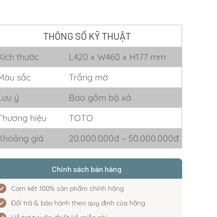
THÔNG SỐ KỸ THUẬT
Kích thước
L420 x W460 x H177 mm
Màu sắc
Trắng mờ
Lưu ý
Bao gồm bộ xả
Thương hiệu
TOTO
Khoảng giá
20.000.000đ – 50.000.000đ
Chính sách bán hàng
Cam kết 100% sản phẩm chính hãng
Đổi trả & bảo hành theo quy định của hãng