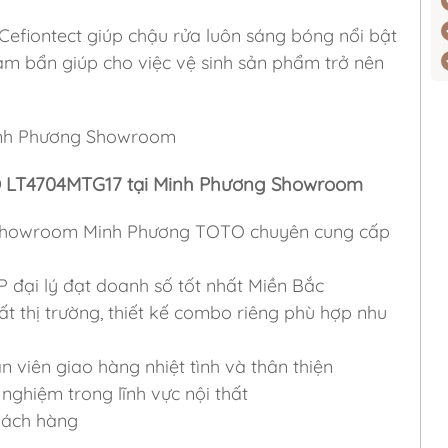
efiontect giúp chậu rửa luôn sáng bóng nổi bật
m bẩn giúp cho việc vệ sinh sản phẩm trở nên
inh Phương Showroom
O LT4704MTG17 tại Minh Phương Showroom
ỷ, Showroom Minh Phương TOTO chuyên cung cấp
P đại lý đạt doanh số tốt nhất Miền Bắc
ất thị trường, thiết kế combo riêng phù hợp nhu
viên giao hàng nhiệt tình và thân thiện
nghiệm trong lĩnh vực nội thất
khách hàng