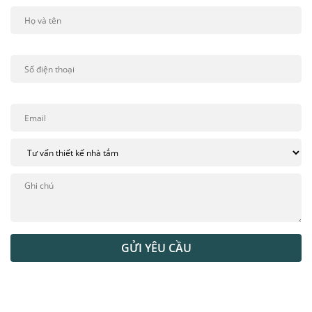
GỬI YÊU CẦU