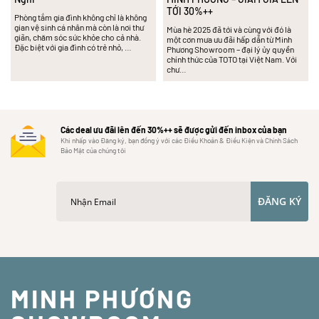
TỚI 30%++
Phòng tắm gia đình không chỉ là không
gian vệ sinh cá nhân mà còn là nơi thư
Mùa hè 2025 đã tới và cùng với đó là
giãn, chăm sóc sức khỏe cho cả nhà.
một cơn mưa ưu đãi hấp dẫn từ Minh
Đặc biệt với gia đình có trẻ nhỏ, …
Phương Showroom – đại lý ủy quyền
chính thức của TOTO tại Việt Nam. Với
chư…
Các deal ưu đãi lên đến 30%++ sẽ được gửi đến inbox của bạn
Khi nhấp vào Đăng ký, bạn đồng ý với các Điều Khoản & Điều Kiện và Chính Sách
Bảo Mật của chúng tôi
ĐĂNG KÝ
MINH PHƯƠNG