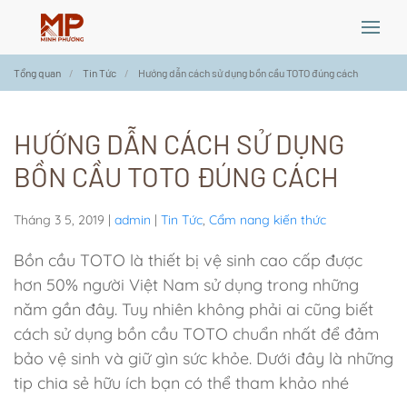
Skip
Tổng quan
Tin Tức
Hướng dẫn cách sử dụng bồn cầu TOTO đúng cách
to
main
content
HƯỚNG DẪN CÁCH SỬ DỤNG
BỒN CẦU TOTO ĐÚNG CÁCH
Tháng 3 5, 2019
|
admin
|
Tin Tức
,
Cẩm nang kiến thức
Bồn cầu TOTO là thiết bị vệ sinh cao cấp được
hơn 50% người Việt Nam sử dụng trong những
năm gần đây. Tuy nhiên không phải ai cũng biết
cách sử dụng bồn cầu TOTO chuẩn nhất để đảm
bảo vệ sinh và giữ gìn sức khỏe. Dưới đây là những
tip chia sẻ hữu ích bạn có thể tham khảo nhé