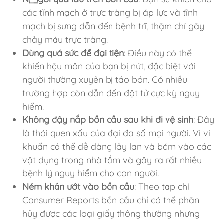
các tĩnh mạch ở trực tràng bị áp lực và tĩnh
mạch bị sưng dẫn đến bệnh trĩ, thậm chí gây
chảy máu trực tràng.
Dùng quá sức để đại tiện
: Điều này có thể
khiến hậu môn của bạn bị nứt, đặc biệt với
người thường xuyên bị táo bón. Có nhiều
trường hợp còn dẫn đến đột tử cực kỳ nguy
hiểm.
Không đậy nắp bồn cầu sau khi đi vệ sinh
: Đây
là thói quen xấu của đại đa số mọi người. Vì vi
khuẩn có thể dễ dàng lây lan và bám vào các
vật dụng trong nhà tắm và gây ra rất nhiều
bệnh lý nguy hiểm cho con người.
Ném khăn ướt vào bồn cầu
: Theo tạp chí
Consumer Reports bồn cầu chỉ có thể phân
hủy được các loại giấy thông thường nhưng