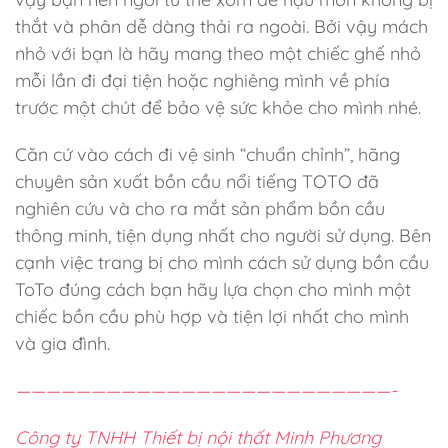
thắt và phân dễ dàng thải ra ngoài. Bởi vậy mách
nhỏ với bạn là hãy mang theo một chiếc ghế nhỏ
mỗi lần đi đại tiện hoặc nghiêng mình về phía
trước một chút để bảo vệ sức khỏe cho mình nhé.
Căn cứ vào cách đi vệ sinh “chuẩn chỉnh”, hãng
chuyên sản xuất bồn cầu nổi tiếng TOTO đã
nghiên cứu và cho ra mắt sản phẩm bồn cầu
thông minh, tiện dụng nhất cho người sử dụng. Bên
cạnh việc trang bị cho mình cách sử dụng bồn cầu
ToTo đúng cách bạn hãy lựa chọn cho mình một
chiếc bồn cầu phù hợp và tiện lợi nhất cho mình
và gia đình.
—————————————————————————-
Công ty TNHH Thiết bị nội thất Minh Phương