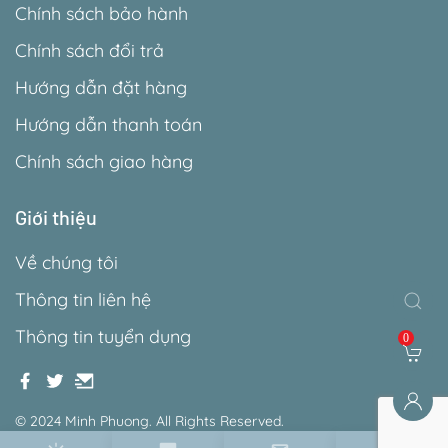
Chính sách bảo hành
Chính sách đổi trả
Hướng dẫn đặt hàng
Hướng dẫn thanh toán
Chính sách giao hàng
Giới thiệu
Về chúng tôi
Thông tin liên hệ
Thông tin tuyển dụng
0
© 2024 Minh Phuong. All Rights Reserved.