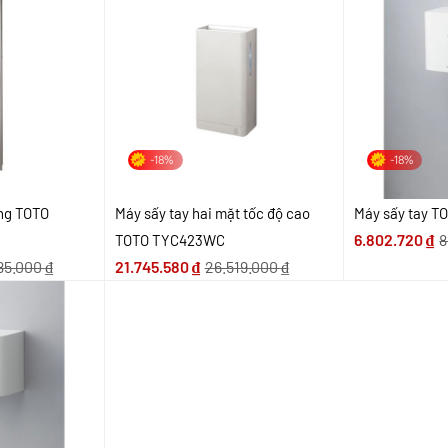
-18%
-18%
ờng TOTO
Máy sấy tay hai mặt tốc độ cao
Máy sấy tay 
6.802.720
₫
8
TOTO TYC423WC
85.000
₫
21.745.580
₫
26.519.000
₫