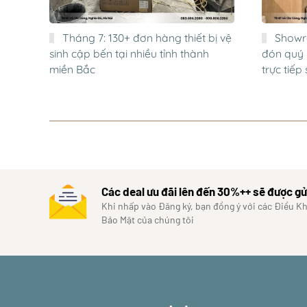
Tháng 7: 130+ đơn hàng thiết bị vệ
Showr
sinh cập bến tại nhiều tỉnh thành
đón quý 
miền Bắc
trực tiế
Các deal ưu đãi lên đến 30%++ sẽ được gử
Khi nhấp vào Đăng ký, bạn đồng ý với các Điều K
Bảo Mật của chúng tôi