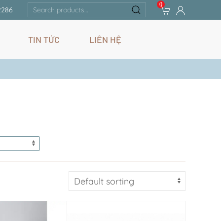
0
Search
2286
for:
TIN TỨC
LIÊN HỆ