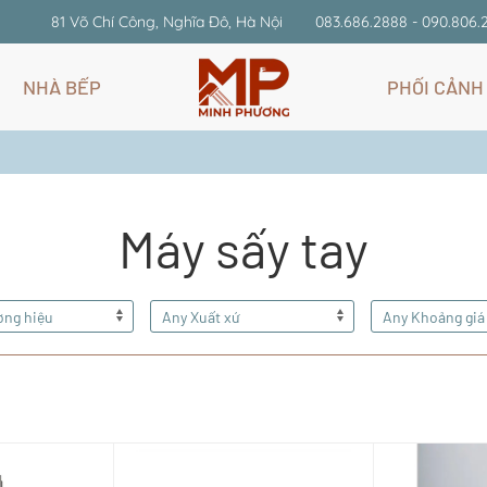
81 Võ Chí Công, Nghĩa Đô, Hà Nội
083.686.2888 - 090.806.
NHÀ BẾP
PHỐI CẢNH
Máy sấy tay