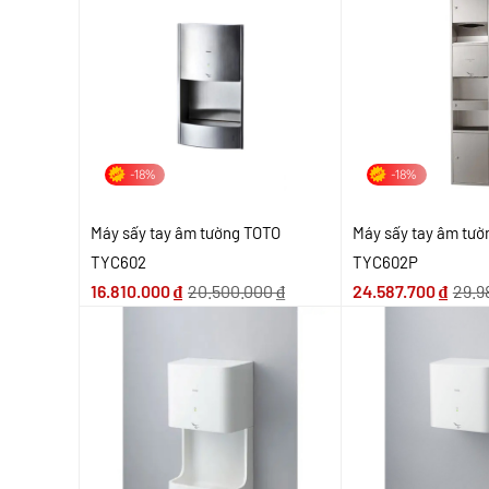
-18%
-18%
Máy sấy tay âm tường TOTO
Máy sấy tay âm tư
TYC602
TYC602P
16.810.000
₫
20.500.000
₫
24.587.700
₫
29.9