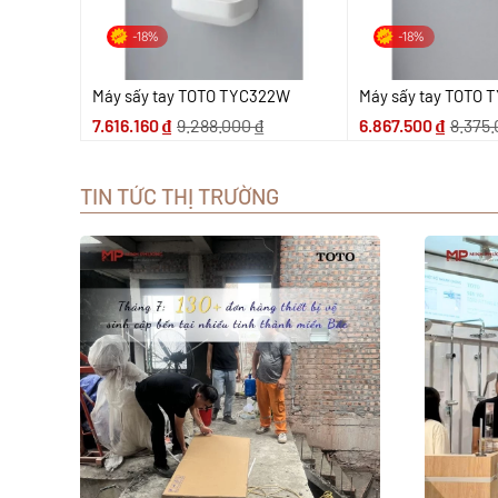
-18%
-18%
Máy sấy tay TOTO TYC322W
Máy sấy tay TOTO
7.616.160
₫
9.288.000
₫
6.867.500
₫
8.375
TIN TỨC THỊ TRƯỜNG