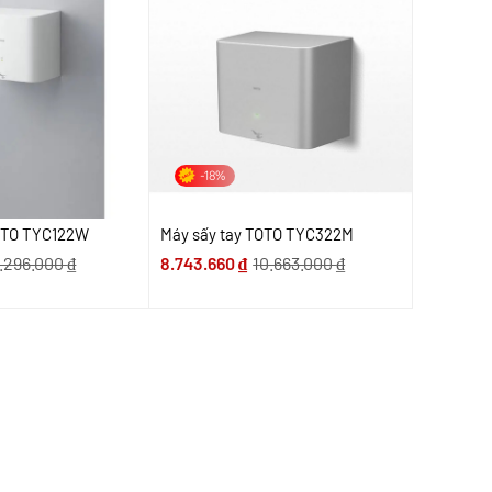
-18%
TOTO TYC122W
Máy sấy tay TOTO TYC322M
.296.000
₫
8.743.660
₫
10.663.000
₫