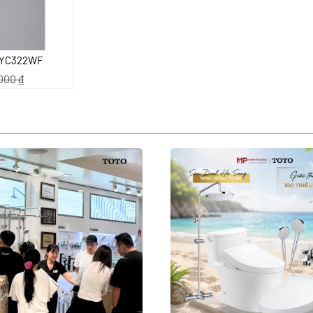
 TYC322WF
.000
₫