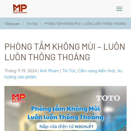
Skip
Tổng quan
Tin Tức
PHÒNG TẮM KHÔNG MÙI – LUÔN LUÔN THÔNG THOÁNG
to
main
content
PHÒNG TẮM KHÔNG MÙI – LUÔN
LUÔN THÔNG THOÁNG
Tháng 11 19, 2024
|
Ánh Pham
|
Tin Tức
,
Cẩm nang kiến thức
,
Xu
hướng sản phẩm