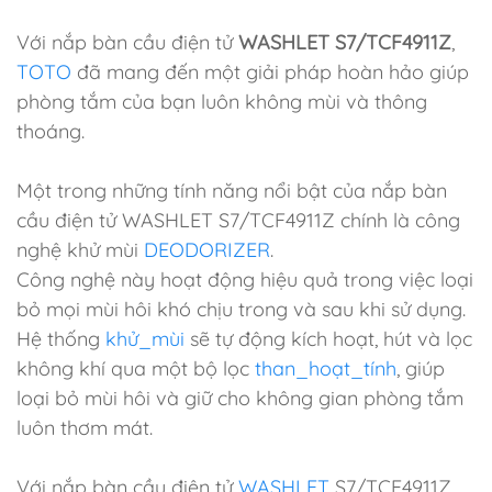
Với nắp bàn cầu điện tử
WASHLET S7/TCF4911Z
,
TOTO
đã mang đến một giải pháp hoàn hảo giúp
phòng tắm của bạn luôn không mùi và thông
thoáng.
Một trong những tính năng nổi bật của nắp bàn
cầu điện tử WASHLET S7/TCF4911Z chính là công
nghệ khử mùi
DEODORIZER
.
Công nghệ này hoạt động hiệu quả trong việc loại
bỏ mọi mùi hôi khó chịu trong và sau khi sử dụng.
Hệ thống
khử_mùi
sẽ tự động kích hoạt, hút và lọc
không khí qua một bộ lọc
than_hoạt_tính
, giúp
loại bỏ mùi hôi và giữ cho không gian phòng tắm
luôn thơm mát.
Với nắp bàn cầu điện tử
WASHLET
S7/TCF4911Z,