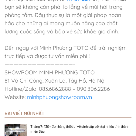
bạn sẽ không còn phải lo lắng về mùi hôi trong
phòng tắm. Đây thực sự là một giải pháp hoàn
hảo cho những ai mong muốn nâng cao chất
lượng cuộc sống và bảo vệ sức khỏe gia đình.
Đến ngay với Minh Phương TOTO để trải nghiệm
trực tiếp và được tư vấn miễn phí !
———————————————–
SHOWROOM MINH PHƯƠNG TOTO
81 Võ Chí Công, Xuân La, Tây Hồ, Hà Nội
Hotline/Zalo: 083.686.2888 – 090.806.2286
Website:
minhphuongshowroom.vn
BÀI VIẾT MỚI NHẤT
Tháng 7: 130+ đơn hàng thiết bị vệ sinh cập bến tại nhiều tỉnh thành
miền Bắc