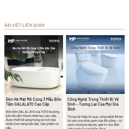
BÀI VIẾT LIÊN QUAN
Đón Hè Mát Mẻ Cùng 3 Mẫu Bồn
Công Nghệ Trong Thiết Bị Vệ
Tắm GALALATO Cao Cấp
Sinh – Tương Lai Của Mọi Gia
Đình
Bồn tắm GALALATO của TOTO là dòng
bồn đá cẩm thạch nhân tạo cao cấp,
Trong vài thập kỷ qua, công nghệ đã len
được thiết kế sang trọng và tích hợp
lỏi vào mọi khía cạnh của đời sống — từ
nhiều tính năng hiện đại. Sản phẩm có
cách chúng ta nấu ăn, giải trí cho đến
cấu…
việc quản lý sức khỏe. Và gi…