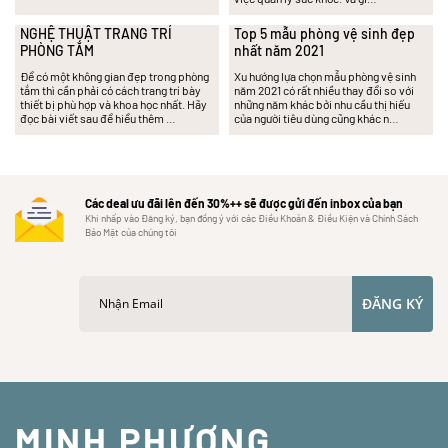
NGHỆ THUẬT TRANG TRÍ
Top 5 mẫu phòng vệ sinh đẹp
PHÒNG TẮM
nhất năm 2021
Để có một không gian đẹp trong phòng
Xu hướng lựa chọn mẫu phòng vệ sinh
tắm thì cần phải có cách trang trí bày
năm 2021 có rất nhiều thay đổi so với
thiết bị phù hợp và khoa học nhất. Hãy
những năm khác bởi nhu cầu thị hiếu
đọc bài viết sau để hiểu thêm …
của người tiêu dùng cũng khác n…
Các deal ưu đãi lên đến 30%++ sẽ được gửi đến inbox của bạn
Khi nhấp vào Đăng ký, bạn đồng ý với các Điều Khoản & Điều Kiện và Chính Sách
Bảo Mật của chúng tôi
ĐĂNG KÝ
MINH PHƯƠNG