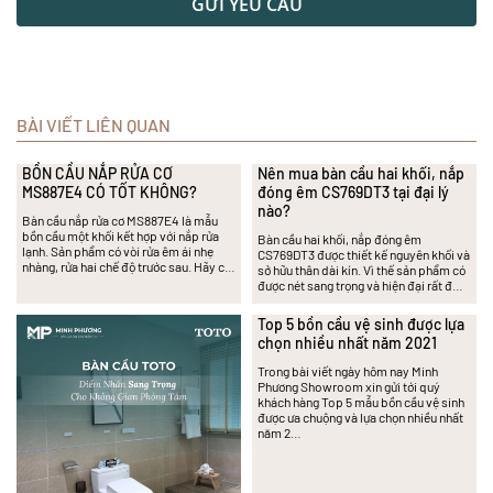
GỬI YÊU CẦU
BÀI VIẾT LIÊN QUAN
BỒN CẦU NẮP RỬA CƠ
Nên mua bàn cầu hai khối, nắp
MS887E4 CÓ TỐT KHÔNG?
đóng êm CS769DT3 tại đại lý
nào?
Bàn cầu nắp rửa cơ MS887E4 là mẫu
bồn cầu một khối kết hợp với nắp rửa
Bàn cầu hai khối, nắp đóng êm
lạnh. Sản phẩm có vòi rửa êm ái nhẹ
CS769DT3 được thiết kế nguyên khối và
nhàng, rửa hai chế độ trước sau. Hãy c…
sở hữu thân dài kín. Vì thế sản phẩm có
được nét sang trọng và hiện đại rất đ…
Top 5 bồn cầu vệ sinh được lựa
chọn nhiều nhất năm 2021
Trong bài viết ngày hôm nay Minh
Phương Showroom xin gửi tới quý
khách hàng Top 5 mẫu bồn cầu vệ sinh
được ưa chuộng và lựa chọn nhiều nhất
năm 2…