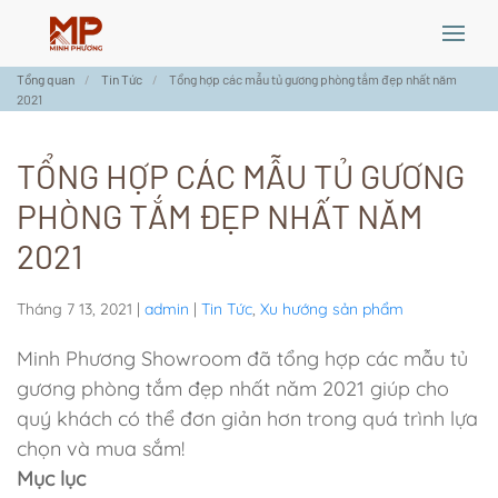
Skip
Tổng quan
Tin Tức
Tổng hợp các mẫu tủ gương phòng tắm đẹp nhất năm
to
2021
main
content
TỔNG HỢP CÁC MẪU TỦ GƯƠNG
PHÒNG TẮM ĐẸP NHẤT NĂM
2021
Tháng 7 13, 2021
|
admin
|
Tin Tức
,
Xu hướng sản phẩm
Minh Phương Showroom đã tổng hợp các mẫu tủ
gương phòng tắm đẹp nhất năm 2021 giúp cho
quý khách có thể đơn giản hơn trong quá trình lựa
chọn và mua sắm!
Mục lục