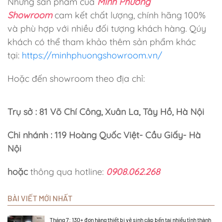
Những sản phẩm của
Minh Phương
Showroom
cam kết chất lượng, chính hãng 100%
và phù hợp với nhiều đối tượng khách hàng. Qúy
khách có thể tham khảo thêm sản phẩm khác
tại:
https://minhphuongshowroom.vn/
Hoặc đến showroom theo địa chỉ:
Trụ sở : 81 Võ Chí Công, Xuân La, Tây Hồ, Hà Nội
Chi nhánh : 119 Hoàng Quốc Việt- Cầu Giấy- Hà
Nội
hoặc
thông qua hotline:
0908.062.268
BÀI VIẾT MỚI NHẤT
Tháng 7: 130+ đơn hàng thiết bị vệ sinh cập bến tại nhiều tỉnh thành