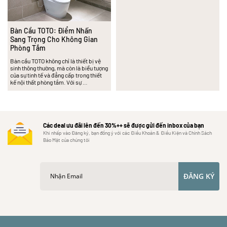
Bàn Cầu TOTO: Điểm Nhấn
Sang Trọng Cho Không Gian
Phòng Tắm
Bàn cầu TOTO không chỉ là thiết bị vệ
sinh thông thường, mà còn là biểu tượng
của sự tinh tế và đẳng cấp trong thiết
kế nội thất phòng tắm. Với sự …
Các deal ưu đãi lên đến 30%++ sẽ được gửi đến inbox của bạn
Khi nhấp vào Đăng ký, bạn đồng ý với các Điều Khoản & Điều Kiện và Chính Sách
Bảo Mật của chúng tôi
ĐĂNG KÝ