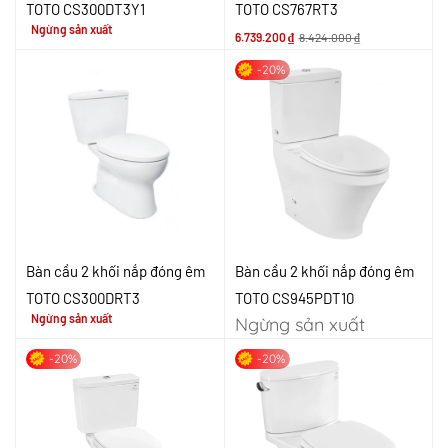
TOTO CS300DT3Y1
TOTO CS767RT3
Ngừng sản xuất
6.739.200
₫
8.424.000
₫
-20%
Bàn cầu 2 khối nắp đóng êm
Bàn cầu 2 khối nắp đóng êm
TOTO CS300DRT3
TOTO CS945PDT10
Ngừng sản xuất
Ngừng sản xuất
-20%
-20%