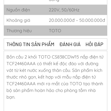
Nguồn điện
220V, 50/60Hz
Khoảng giá
20.000.000đ – 50.000.000đ
Thương hiệu
TOTO
THÔNG TIN SẢN PHẨM
ĐÁNH GIÁ
HỎI ĐÁP
Bồn cầu 2 khối TOTO CS838CDW15 nắp điện tử
TCF24460AAA có thiết kế độc đáo với đường
vát từ két nước xuống thân cầu. Sản phẩm kích
thước nhỏ gọn, kết hợp với mẫu nắp điện tử
TCF24460AAA mới ra mắt của TOTO tạo thành
bộ sản phẩm hoàn hảo cho phòng tắm nhà
bạn.