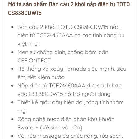
Mô tả sản phẩm Bàn cầu 2 khối nắp điện tử TOTO
CS838CDW15
Bồn cầu 2 khối TOTO CS838CDW15 nắp
điện tử TCF24460AAA có các tính năng ưu
việt như:
Men sứ chống dính, chống bám bẩn
CEFIONTECT
Hệ thống xả xoáy Tornado siêu mạnh, siêu
êm, tiết kiệm nước
Nắp điện tử TCF24460AAA được tích hợp
vào CS838CDW15 hỗ trợ người dùng:
Thiết kế giấu dây hiện đại, tăng tính thẩm
mỹ
Công nghệ nước điện phân khử khuẩn
Ewater+ (Vệ sinh vòi rửa)
Vòi rửa massage đa chức năng, rửa sạch,