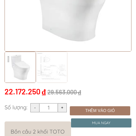
22.172.250
₫
29.563.000
₫
Số lượng:
THÊM VÀO GIỎ
MUA NGAY
Bồn cầu 2 khối TOTO