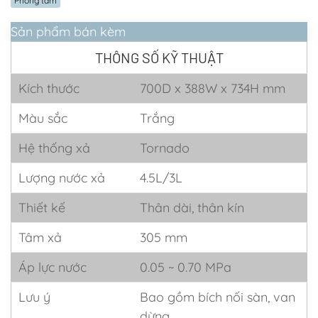
Phòng tắm
Sản phẩm bán kèm
THÔNG SỐ KỸ THUẬT
Kích thước
700D x 388W x 734H mm
Màu sắc
Trắng
Hệ thống xả
Tornado
Lượng nước xả
4.5L/3L
Thiết kế
Thân dài, thân kín
Tâm xả
305 mm
Áp lực nước
0.05 ~ 0.70 MPa
Lưu ý
Bao gồm bích nối sàn, van
dừng