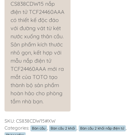
CS838CDW15 nắp
điện tử TCF24460AAA
có thiết kế độc đáo
với đường vát từ két
nước xuống thân cầu.
Sản phẩm kích thước
nhỏ gọn, kết hợp với
mẫu nắp điện tử
TCF24460AAA mới ra
mắt của TOTO tạo
thành bộ sản phẩm
hoàn hảo cho phòng
tắm nhà bạn.
SKU:
CS838CDW15#XW
Categories:
,
,
,
Bàn cầu
Bàn cầu 2 khối
Bàn cầu 2 khối nắp điện tử