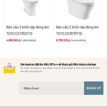
Bàn cầu 2 khối nắp đóng êm
Bàn cầu 2 khối nắp đóng êm
TOTO CS735DT10
TOTO CS767RT10
4.665.600
₫
5.832.000
₫
6.739.200
₫
8.424.000
₫
Các deal ưu đãi lên đến 30%++ sẽ được gửi đến inbox của bạn
Khi nhấp vào Đăng ký, bạn đồng ý với các Điều Khoản & Điều Kiện và Chính Sách
Bảo Mật của chúng tôi
ĐĂNG KÝ