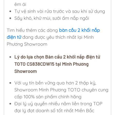
êm ái
Tự vệ sinh vòi rửa trước và sau khi sử dụng
Sấy khô, khử mùi, sưởi ấm nắp ngồi
Tìm hiểu thêm các dòng
bàn cầu 2 khối nắp
điện tử
đang được yêu thích nhất lại Minh
Phương Showroom
Lý do lựa chọn Bàn cầu 2 khối nắp điện tử
TOTO CS838CDW15 tại Minh Phương
Showroom
Với uy tín bền vững qua hơn 2 thập kỷ,
Showroom Minh Phương TOTO chuyên cung
cấp 100% sản phẩm chính hãng
Đại lý uỷ quyền nhiều năm liền trong TOP
đại lý đạt doanh số tốt nhất Miền Bắc