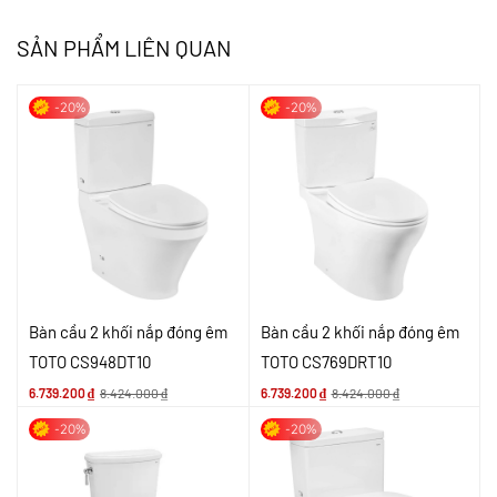
SẢN PHẨM LIÊN QUAN
-20%
-20%
Bàn cầu 2 khối nắp đóng êm
Bàn cầu 2 khối nắp đóng êm
TOTO CS948DT10
TOTO CS769DRT10
6.739.200
₫
8.424.000
₫
6.739.200
₫
8.424.000
₫
-20%
-20%