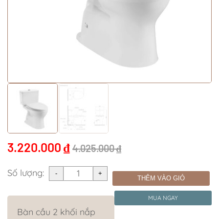
3.220.000
₫
4.025.000
₫
Số lượng:
THÊM VÀO GIỎ
MUA NGAY
Bàn cầu 2 khối nắp