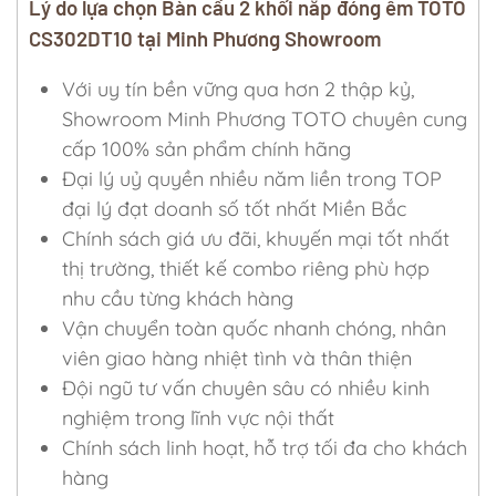
Lý do lựa chọn Bàn cầu 2 khối nắp đóng êm TOTO
CS302DT10 tại Minh Phương Showroom
Với uy tín bền vững qua hơn 2 thập kỷ,
Showroom Minh Phương TOTO chuyên cung
cấp 100% sản phẩm chính hãng
Đại lý uỷ quyền nhiều năm liền trong TOP
đại lý đạt doanh số tốt nhất Miền Bắc
Chính sách giá ưu đãi, khuyến mại tốt nhất
thị trường, thiết kế combo riêng phù hợp
nhu cầu từng khách hàng
Vận chuyển toàn quốc nhanh chóng, nhân
viên giao hàng nhiệt tình và thân thiện
Đội ngũ tư vấn chuyên sâu có nhiều kinh
nghiệm trong lĩnh vực nội thất
Chính sách linh hoạt, hỗ trợ tối đa cho khách
hàng