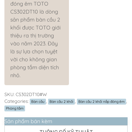
đóng êm TOTO
CS302DT10 là dòng
sản phẩm bàn cầu 2
khối được TOTO giới
thiệu ra thị trường
vào năm 2023. Đây
là sự lựa chọn tuyệt
vời cho không gian
phòng tắm diện tích
nhỏ.
SKU:
CS302DT10#W
Categories:
,
,
,
Bàn cầu
Bàn cầu 2 khối
Bàn cầu 2 khối nắp đóng êm
Phòng tắm
Sản phẩm bán kèm
THÔNG SỐ KỸ THUẬT