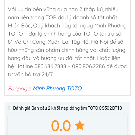
Với uy tín bền vững qua hơn 2 thập kỷ, nhiều
năm liền trong TOP đại lý doanh số tốt nhất
Miền Bắc, Quý khách hãy tới ngay Minh Phương
TOTO – đại lý chính hãng của TOTO tại trụ sở
81 Võ Chí Công, Xuân La, Tây Hồ, Hà Nội để sở
hữu những sản phẩm chính hãng với chất lượng
hàng đầu và hưởng ưu đãi tốt nhất. Hoặc liên
hệ Hotline 083.686.2888 – 090.806.2286 để được
tư vấn hỗ trợ 24/7.
Fanpage:
Minh Phuong TOTO
Đánh giá Bàn cầu 2 khối nắp đóng êm TOTO CS302DT10
0.0