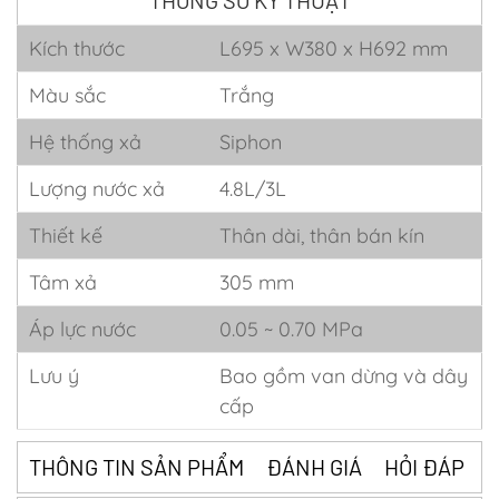
Kích thước
L695 x W380 x H692 mm
Màu sắc
Trắng
Hệ thống xả
Siphon
Lượng nước xả
4.8L/3L
Thiết kế
Thân dài, thân bán kín
Tâm xả
305 mm
Áp lực nước
0.05 ~ 0.70 MPa
Lưu ý
Bao gồm van dừng và dây
cấp
THÔNG TIN SẢN PHẨM
ĐÁNH GIÁ
HỎI ĐÁP