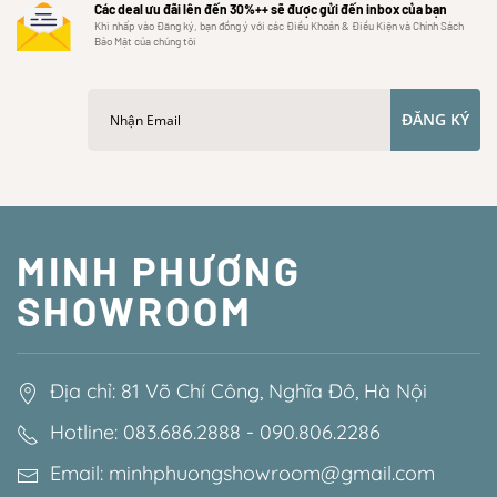
Các deal ưu đãi lên đến 30%++ sẽ được gửi đến inbox của bạn
Khi nhấp vào Đăng ký, bạn đồng ý với các Điều Khoản & Điều Kiện và Chính Sách
Bảo Mật của chúng tôi
ĐĂNG KÝ
MINH PHƯƠNG
SHOWROOM
Địa chỉ: 81 Võ Chí Công, Nghĩa Đô, Hà Nội
Hotline: 083.686.2888 - 090.806.2286
Email: minhphuongshowroom@gmail.com