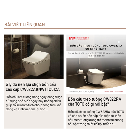
BÀI VIẾT LIÊN QUAN
5 lý do nên lựa chọn bồn cầu
cao cấp CW522A#NW1 TC512A
Bồn cầu âm tường đang ngày càng được
Bồn cầu treo tường CW822RA
sử dụng phổ biến ngày nay không chỉ vì
của TOTO có gì nổi bật?
giúp tối ưu diện tích cho phòng tắm, dễ
dàng vệ sinh và đem lại tính…
Bồn cầu treo tường CW822RA của TOTO
và các phiên bản nắp rửa điện tử. Bồn
cầu treo tường đang trở thành xu hướng
nổi bật trong thiết kế nội thất ph…