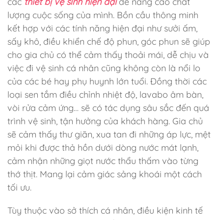
các
thiết bị vệ sinh hiện đại
để nâng cao chất
lượng cuộc sống của mình. Bồn cầu thông minh
kết hợp với các tính năng hiện đại như sưởi ấm,
sấy khô, điều khiển chế độ phun, góc phun sẽ giúp
cho gia chủ có thể cảm thấy thoải mái, dễ chịu và
việc đi vệ sinh cá nhân cũng không còn là nổi lo
của các bé hay phụ huynh lớn tuổi. Đồng thời các
loại sen tắm điều chỉnh nhiệt độ, lavabo âm bàn,
vòi rửa cảm ứng… sẽ có tác dụng sâu sắc đến quá
trình vệ sinh, tận hưởng của khách hàng. Gia chủ
sẽ cảm thấy thư giãn, xua tan đi những áp lực, mệt
mỏi khi được thả hồn dưới dòng nước mát lạnh,
cảm nhận những giọt nước thẩu thấm vào từng
thớ thịt. Mang lại cảm giác sảng khoái một cách
tối ưu.
Tùy thuộc vào sở thích cá nhân, điều kiện kinh tế