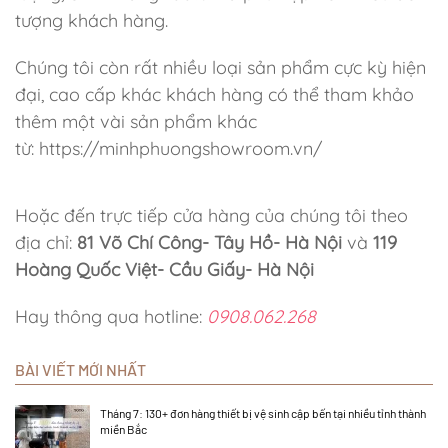
tượng khách hàng.
Chúng tôi còn rất nhiều loại sản phẩm cực kỳ hiện
đại, cao cấp khác khách hàng có thể tham khảo
thêm một vài sản phẩm khác
từ: https://minhphuongshowroom.vn/
Hoặc đến trực tiếp cửa hàng của chúng tôi theo
địa chỉ:
81 Võ Chí Công- Tây Hồ- Hà Nội
và
119
Hoàng Quốc Việt- Cầu Giấy- Hà Nội
Hay thông qua hotline:
0908.062.268
BÀI VIẾT MỚI NHẤT
Tháng 7: 130+ đơn hàng thiết bị vệ sinh cập bến tại nhiều tỉnh thành
miền Bắc