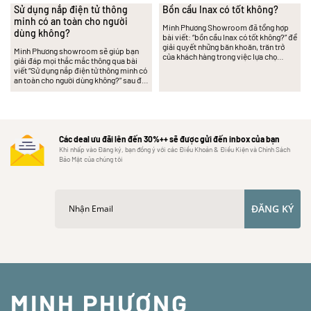
Sử dụng nắp điện tử thông
Bồn cầu Inax có tốt không?
minh có an toàn cho người
Minh Phương Showroom đã tổng hợp
dùng không?
bài viết: “bồn cầu Inax có tốt không?” để
giải quyết những băn khoăn, trăn trở
Minh Phương showroom sẽ giúp bạn
của khách hàng trong việc lựa chọ…
giải đáp mọi thắc mắc thông qua bài
viết “Sử dụng nắp điện tử thông minh có
an toàn cho người dùng không?” sau đ…
Các deal ưu đãi lên đến 30%++ sẽ được gửi đến inbox của bạn
Khi nhấp vào Đăng ký, bạn đồng ý với các Điều Khoản & Điều Kiện và Chính Sách
Bảo Mật của chúng tôi
ĐĂNG KÝ
MINH PHƯƠNG