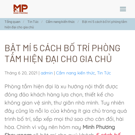
Skip
Tổng quan
Tin Tức
Cẩm nang kiến thức
Bật mí 5 cách bố trí phòng tắm
to
hiện đại cho gia chủ
main
content
BẬT MÍ 5 CÁCH BỐ TRÍ PHÒNG
TẮM HIỆN ĐẠI CHO GIA CHỦ
Tháng 6 20, 2021
|
admin
|
Cẩm nang kiến thức
,
Tin Tức
Phòng tắm hiện đại là xu hướng nội thất được
đông đảo khách hàng lựa chọn, thiết kế cho
không gian vệ sinh, thư giãn nhà mình. Tuy nhiên
đây cũng là nỗi lo của không ít gia chủ trong quá
trình bố trí, sắp xếp mọi thứ sao cho cân đối, hài
hòa. Chính vì vậy nên hôm nay
Minh Phương