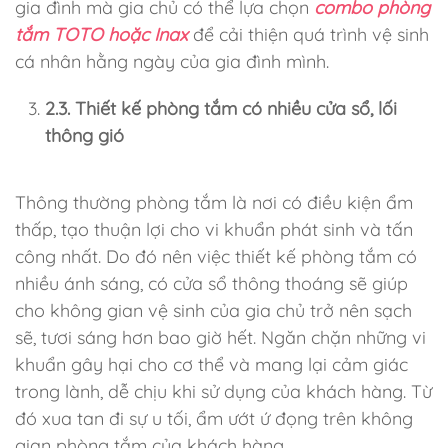
gia đình mà gia chủ có thể lựa chọn
combo phòng
tắm TOTO hoặc Inax
để cải thiện quá trình vệ sinh
cá nhân hằng ngày của gia đình mình.
2.3. Thiết kế phòng tắm có nhiều cửa sổ, lối
thông gió
Thông thường phòng tắm là nơi có điều kiện ẩm
thấp, tạo thuận lợi cho vi khuẩn phát sinh và tấn
công nhất. Do đó nên việc thiết kế phòng tắm có
nhiều ánh sáng, có cửa sổ thông thoáng sẽ giúp
cho không gian vệ sinh của gia chủ trở nên sạch
sẽ, tươi sáng hơn bao giờ hết. Ngăn chặn những vi
khuẩn gây hại cho cơ thể và mang lại cảm giác
trong lành, dễ chịu khi sử dụng của khách hàng. Từ
đó xua tan đi sự u tối, ẩm ướt ứ đọng trên không
gian phòng tắm của khách hàng.