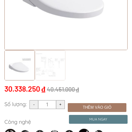
30.338.250
₫
40.451.000
₫
Số lượng:
THÊM VÀO GIỎ
MUA NGAY
Công nghệ