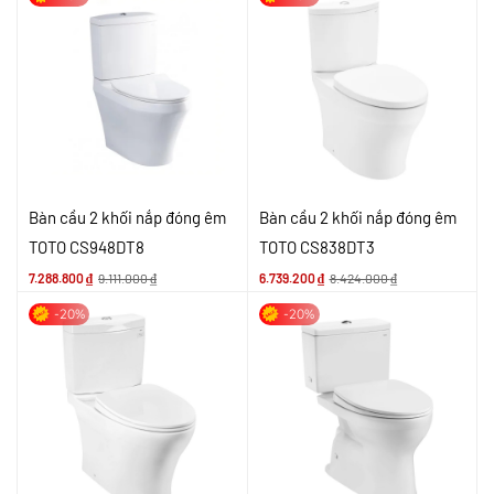
Bàn cầu 2 khối nắp đóng êm
Bàn cầu 2 khối nắp đóng êm
TOTO CS948DT8
TOTO CS838DT3
7.288.800
₫
9.111.000
₫
6.739.200
₫
8.424.000
₫
-20%
-20%