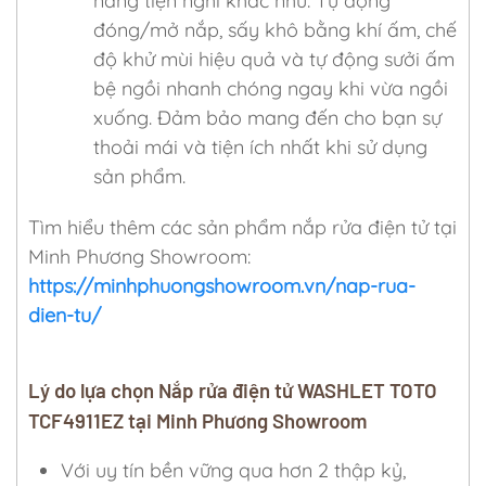
năng tiện nghi khác như: Tự động
đóng/mở nắp, sấy khô bằng khí ấm, chế
độ khử mùi hiệu quả và tự động sưởi ấm
bệ ngồi nhanh chóng ngay khi vừa ngồi
xuống. Đảm bảo mang đến cho bạn sự
thoải mái và tiện ích nhất khi sử dụng
sản phẩm.
Tìm hiểu thêm các sản phẩm nắp rửa điện tử tại
Minh Phương Showroom:
https://minhphuongshowroom.vn/nap-rua-
dien-tu/
Lý do lựa chọn Nắp rửa điện tử WASHLET TOTO
TCF4911EZ tại Minh Phương Showroom
Với uy tín bền vững qua hơn 2 thập kỷ,