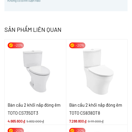
Không có bình luận nào
SẢN PHẨM LIÊN QUAN
-20%
-20%
Bàn cầu 2 khối nắp đóng êm
Bàn cầu 2 khối nắp đóng êm
TOTO CS735DT3
TOTO CS838DT8
4.665.600
₫
5.832.000
₫
7.288.800
₫
9.111.000
₫
-20%
-20%