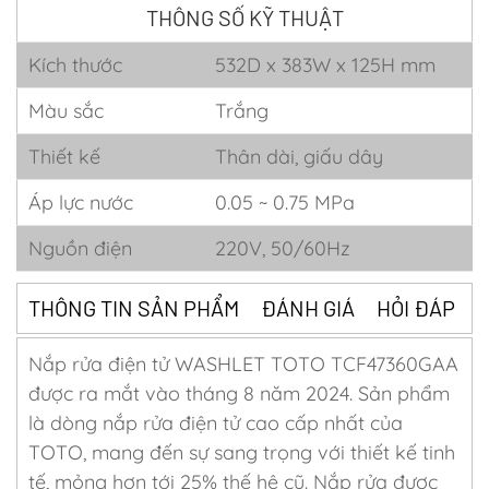
THÔNG SỐ KỸ THUẬT
Kích thước
532D x 383W x 125H mm
Màu sắc
Trắng
Thiết kế
Thân dài, giấu dây
Áp lực nước
0.05 ~ 0.75 MPa
Nguồn điện
220V, 50/60Hz
THÔNG TIN SẢN PHẨM
ĐÁNH GIÁ
HỎI ĐÁP
Nắp rửa điện tử WASHLET TOTO TCF47360GAA
được ra mắt vào tháng 8 năm 2024. Sản phẩm
là dòng nắp rửa điện tử cao cấp nhất của
TOTO, mang đến sự sang trọng với thiết kế tinh
tế, mỏng hơn tới 25% thế hệ cũ. Nắp rửa được