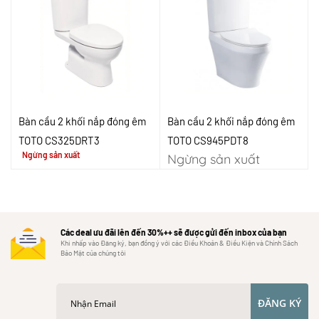
Bàn cầu 2 khối nắp đóng êm
Bàn cầu 2 khối nắp đóng êm
TOTO CS325DRT3
TOTO CS945PDT8
Ngừng sản xuất
Ngừng sản xuất
Các deal ưu đãi lên đến 30%++ sẽ được gửi đến inbox của bạn
Khi nhấp vào Đăng ký, bạn đồng ý với các Điều Khoản & Điều Kiện và Chính Sách
Bảo Mật của chúng tôi
ĐĂNG KÝ