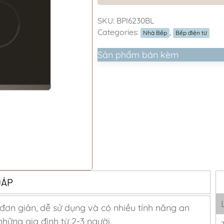
SKU:
BPI6230BL
Categories:
,
Nhà Bếp
Bếp điện từ
Sản phẩm bán kèm
ĐÁP
ơn giản, dễ sử dụng và có nhiều tính năng an
những gia đình từ 2-3 người.