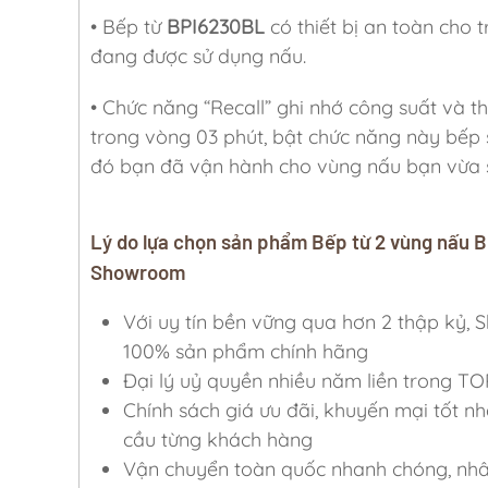
• Bếp từ
BPI6230BL
có thiết bị an toàn cho 
đang được sử dụng nấu.
• Chức năng “Recall” ghi nhớ công suất và t
trong vòng 03 phút, bật chức năng này bếp s
đó bạn đã vận hành cho vùng nấu bạn vừa 
Lý do lựa chọn sản phẩm Bếp từ 2 vùng nấu 
Showroom
Với uy tín bền vững qua hơn 2 thập k
100% sản phẩm chính hãng
Đại lý uỷ quyền nhiều năm liền trong TO
Chính sách giá ưu đãi, khuyến mại tốt nh
cầu từng khách hàng
Vận chuyển toàn quốc nhanh chóng, nhân 