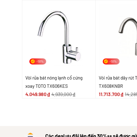
-18%
-18%
Vòi rửa bát nóng lạnh cổ cứng
Vòi rửa bát dây rút
xoay TOTO TX606KES
TX608KNBR
4.049.980
₫
4.939.000
₫
11.713.700
₫
14.28
Các deal ưu đãi lên đến 30%++ sẽ được gử