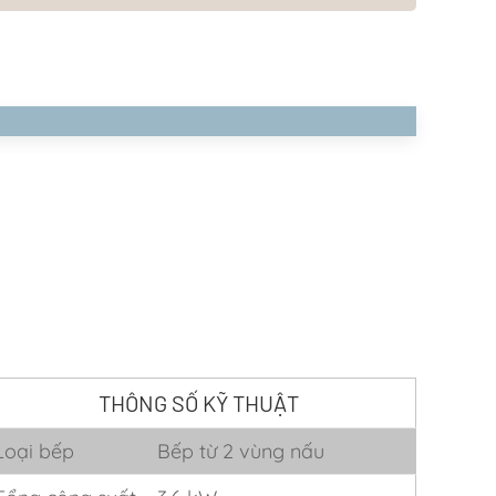
THÔNG SỐ KỸ THUẬT
Loại bếp
Bếp từ 2 vùng nấu