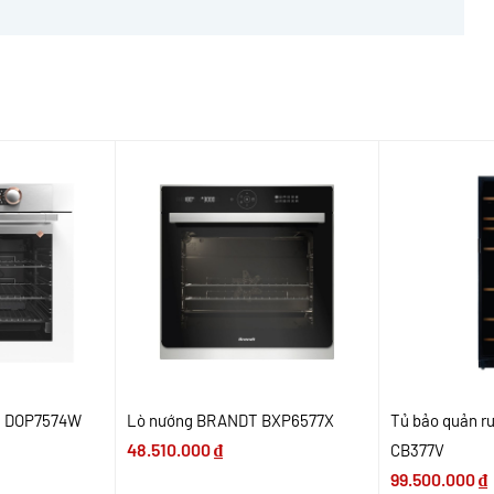
H DOP7574W
Lò nướng BRANDT BXP6577X
Tủ bảo quản 
48.510.000
₫
CB377V
99.500.000
₫