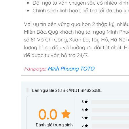
Đội ngũ tư vấn chuyên sâu có nhiều kinh 
Chính sách linh hoạt, hỗ trợ tối đa cho 
Với uy tín bền vững qua hơn 2 thập kỷ, nhiề
Miền Bắc, Quý khách hãy tới ngay Minh Phư
sở 81 Võ Chí Công, Xuân La, Tây Hồ, Hà Nội
lượng hàng đầu và hưởng ưu đãi tốt nhất. Ho
để được tư vấn hỗ trợ 24/7.
Fanpage:
Minh Phuong TOTO
Đánh giá Bếp từ BRANDT BPI6230BL
5
0.0
4
3
Đánh giá trung bình
2