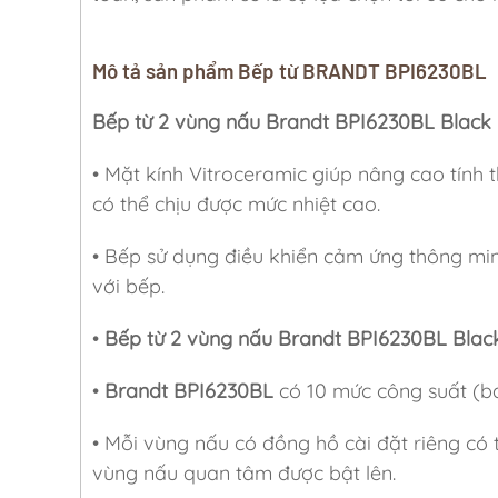
Mô tả sản phẩm Bếp từ BRANDT BPI6230BL
Bếp từ 2 vùng nấu Brandt BPI6230BL Black
• Mặt kính Vitroceramic giúp nâng cao tính
có thể chịu được mức nhiệt cao.
• Bếp sử dụng điều khiển cảm ứng thông mi
với bếp.
•
Bếp từ 2 vùng nấu Brandt BPI6230BL Bla
•
Brandt BPI6230BL
có 10 mức công suất (
• Mỗi vùng nấu có đồng hồ cài đặt riêng có t
vùng nấu quan tâm được bật lên.