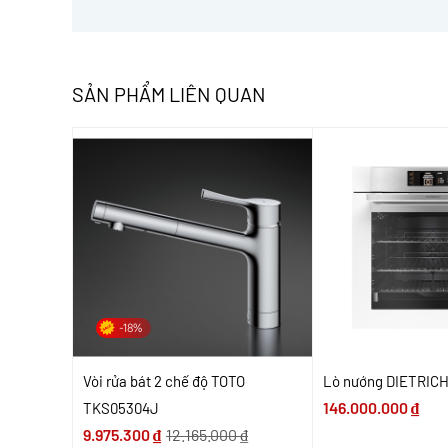
SẢN PHẨM LIÊN QUAN
-18%
Vòi rửa bát 2 chế độ TOTO
Lò nướng DIETRIC
146.000.000
₫
TKS05304J
9.975.300
₫
12.165.000
₫