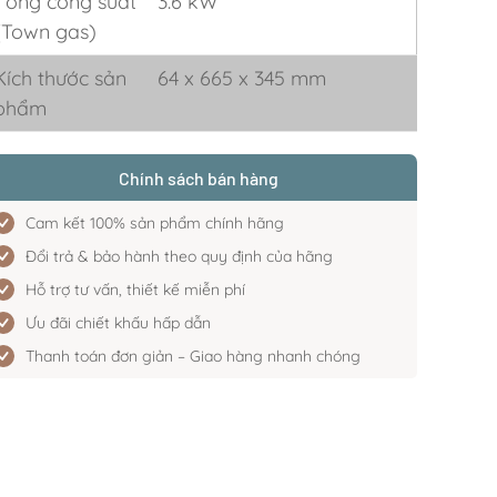
Tổng công suất
3.6 kW
(Town gas)
Kích thước sản
64 x 665 x 345 mm
phẩm
Chính sách bán hàng
Cam kết 100% sản phẩm chính hãng
Đổi trả & bảo hành theo quy định của hãng
Hỗ trợ tư vấn, thiết kế miễn phí
Ưu đãi chiết khấu hấp dẫn
Thanh toán đơn giản – Giao hàng nhanh chóng