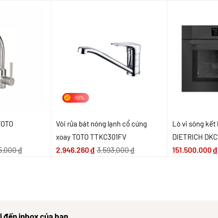
-18%
 TOTO
Vòi rửa bát nóng lạnh cổ cứng
Lò vi sóng kết
xoay TOTO TTKC301FV
DIETRICH DK
5.000
₫
2.946.260
₫
3.593.000
₫
151.500.000
₫
i đến inbox của bạn