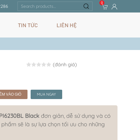
0
Search
2286
for:
TIN TỨC
LIÊN HỆ
(đánh giá)
Rated
0.0
out of 5
MUA NGAY
ÊM VÀO GIỎ
BPI6230BL Black
đơn giản, dễ sử dụng và có
n phẩm sẽ là sự lựa chọn tối ưu cho những