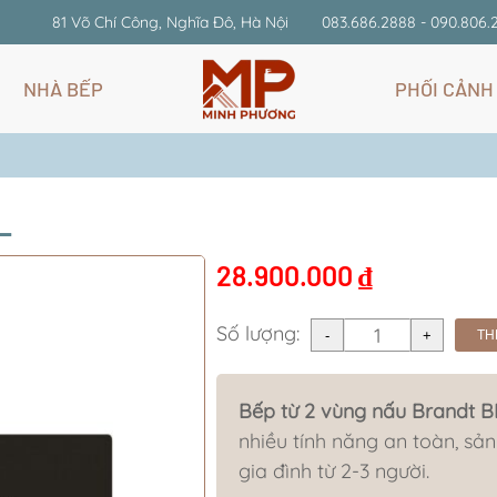
81 Võ Chí Công, Nghĩa Đô, Hà Nội
083.686.2888 - 090.806.
NHÀ BẾP
PHỐI CẢNH
L
28.900.000
₫
Số lượng:
TH
Bếp từ 2 vùng nấu Brandt 
nhiều tính năng an toàn, sả
gia đình từ 2-3 người.