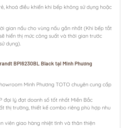
trẻ, khoá điều khiển khi bếp không sử dụng hoặc
hời gian nấu cho vùng nấu gần nhất (Khi bếp tắt
ẽ hiển thị mức công suất và thời gian trước
sử dụng).
Brandt BPI6230BL Black tại Minh Phương
ỷ, Showroom Minh Phương TOTO chuyên cung cấp
P đại lý đạt doanh số tốt nhất Miền Bắc
ất thị trường, thiết kế combo riêng phù hợp nhu
viên giao hàng nhiệt tình và thân thiện