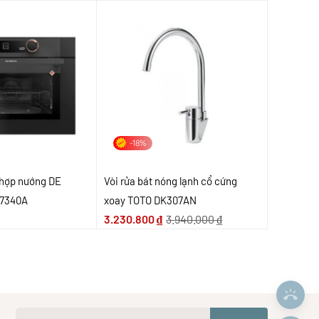
-18%
 hợp nướng DE
Vòi rửa bát nóng lạnh cổ cứng
C7340A
xoay TOTO DK307AN
3.230.800
₫
3.940.000
₫