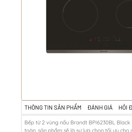
THÔNG TIN SẢN PHẨM
ĐÁNH GIÁ
HỎI 
Bếp từ 2 vùng nấu Brandt BPI6230BL Black đ
toàn, sản phẩm sẽ là sự lựa chọn tối ưu cho 