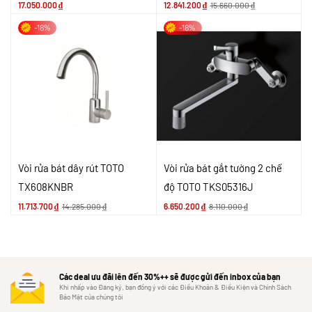
17.050.000
₫
12.841.200
₫
15.660.000
₫
-18%
-18%
Vòi rửa bát dây rút TOTO
Vòi rửa bát gắt tường 2 chế
TX608KNBR
độ TOTO TKS05316J
11.713.700
₫
14.285.000
₫
6.650.200
₫
8.110.000
₫
Các deal ưu đãi lên đến 30%++ sẽ được gửi đến inbox của bạn
Khi nhấp vào Đăng ký, bạn đồng ý với các Điều Khoản & Điều Kiện và Chính Sách
Bảo Mật của chúng tôi