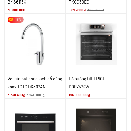
BMS6115X
TKGG30EC
30.800.000
₫
5.895.800
₫
7.190.000
₫
-18%
Vòi rửa bát nóng lạnh cổ cứng
Lò nướng DIETRICH
xoay TOTO DK307AN
DOP7574W
3.230.800
₫
3.940.000
₫
146.000.000
₫