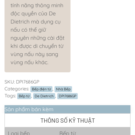
tính năng thông minh
độc quyền của De
Dietrich mà dụng cụ
nấu có thể giữ
nguyên những cài đặt
khi được di chuyển từ
vùng nấu này sang
vùng nấu khác.
SKU:
DPI7686GP
Categories:
,
Bếp điện từ
Nhà Bếp
Tags:
,
,
Bếp từ
De Dietrich
DPI7686GP
Sản phẩm bán kèm
THÔNG SỐ KỸ THUẬT
Loại bếp
Bếp từ