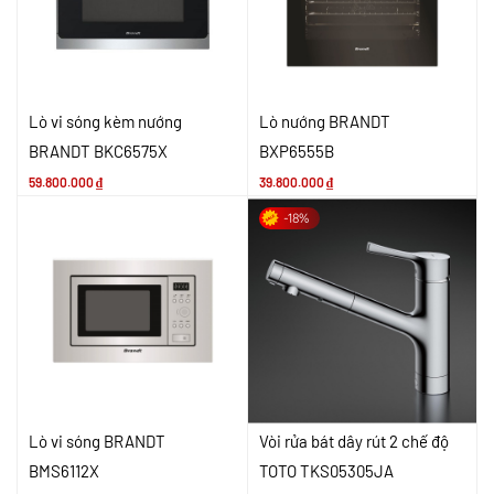
Lò vi sóng kèm nướng
Lò nướng BRANDT
BRANDT BKC6575X
BXP6555B
59.800.000
₫
39.800.000
₫
-18%
Lò vi sóng BRANDT
Vòi rửa bát dây rút 2 chế độ
BMS6112X
TOTO TKS05305JA