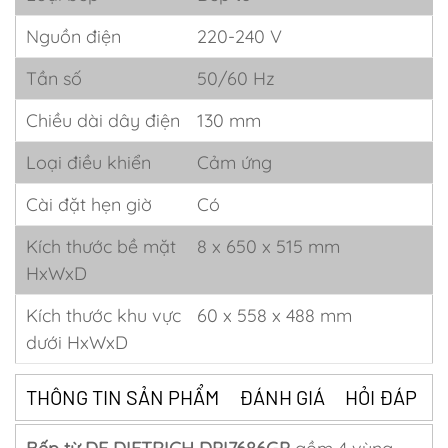
Nguồn điện
220-240 V
Tần số
50/60 Hz
Chiều dài dây điện
130 mm
Loại điều khiển
Cảm ứng
Cài đặt hẹn giờ
Có
Kích thước bề mặt
8 x 650 x 515 mm
HxWxD
Kích thước khu vực
60 x 558 x 488 mm
dưới HxWxD
THÔNG TIN SẢN PHẨM
ĐÁNH GIÁ
HỎI ĐÁP