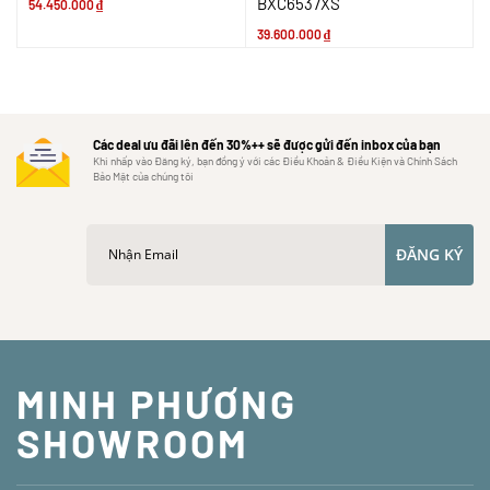
BXC6537XS
54.450.000
₫
39.600.000
₫
Các deal ưu đãi lên đến 30%++ sẽ được gửi đến inbox của bạn
Khi nhấp vào Đăng ký, bạn đồng ý với các Điều Khoản & Điều Kiện và Chính Sách
Bảo Mật của chúng tôi
ĐĂNG KÝ
MINH PHƯƠNG
SHOWROOM