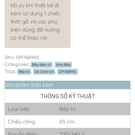
tối ưu khi thiết kế đi
kèm sử dụng 1 chiếc
thớt gỗ và các phụ
kiện dùng để nướng
có thể tháo rời.
SKU:
DPI7689XS
Categories:
,
Bếp điện từ
Nhà Bếp
Tags:
,
,
Bếp từ
De Dietrich
DPI7689XS
Sản phẩm bán kèm
THÔNG SỐ KỸ THUẬT
Loại bếp
Bếp từ
Chiều rộng
65 cm
Nguồn điện
220-240 V