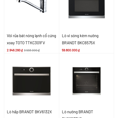
Vòi rửa bát nóng lạnh cổ cứng
Lò vi sóng kèm nướng
xoay TOTO TTKC301FV
BRANDT BKC6575X
2.946.260
₫
3.593.000
₫
59.800.000
₫
Lò hấp BRANDT BKV6132X
Lò nướng BRANDT