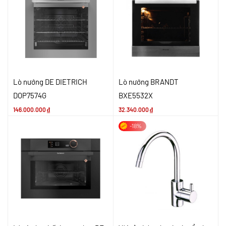
Lò nướng DE DIETRICH
Lò nướng BRANDT
DOP7574G
BXE5532X
146.000.000
₫
32.340.000
₫
-18%