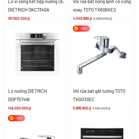
Lò vi sóng kết hợp nướng DE
Vòi rửa bát nóng lạnh cổ cứng
DIETRICH DKC7340A
xoay TOTO TX606KES
151.500.000
₫
4.049.980
₫
4.939.000
₫
-18%
Lò nướng DIETRICH
Vòi rửa bát gắt tường TOTO
DOP7574W
TKGG30EC
146.000.000
₫
5.895.800
₫
7.190.000
₫
-18%