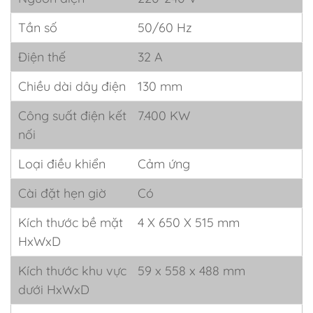
Tần số
50/60 Hz
Điện thế
32 A
Chiều dài dây điện
130 mm
Công suất điện kết
7.400 KW
nối
Loại điều khiển
Cảm ứng
Cài đặt hẹn giờ
Có
Kích thước bề mặt
4 X 650 X 515 mm
HxWxD
Kích thước khu vực
59 x 558 x 488 mm
dưới HxWxD