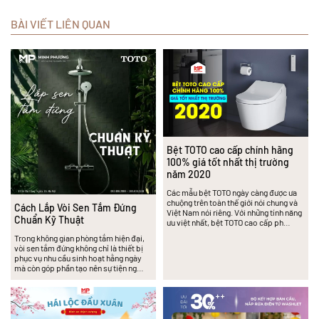
BÀI VIẾT LIÊN QUAN
Bệt TOTO cao cấp chính hãng
100% giá tốt nhất thị trường
năm 2020
Các mẫu bệt TOTO ngày càng được ưa
chuộng trên toàn thế giới nói chung và
Cách Lắp Vòi Sen Tắm Đứng
Việt Nam nói riêng. Với những tính năng
Chuẩn Kỹ Thuật
ưu việt nhất, bệt TOTO cao cấp ph…
Trong không gian phòng tắm hiện đại,
vòi sen tắm đứng không chỉ là thiết bị
phục vụ nhu cầu sinh hoạt hằng ngày
mà còn góp phần tạo nên sự tiện ng…