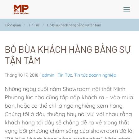
Skip
Tổng quan
Tin Tức
Bỏ bùa khách hàng bằng sự tận tâm
to
main
content
BỎ BÙA KHÁCH HÀNG BẰNG SỰ
TẬN TÂM
Tháng 10 17, 2018
|
admin
|
Tin Tức
,
Tin tức doanh nghiệp
Những ngày cuối năm Showroom nội thất Minh
Phương lúc nào cũng tấp nập khách ra – vào mua
bán, hoặc có thể chỉ là ngó nghiêng xem hàng.
Chúng tôi ở đây thường hay nói vui với nhau rằng
khách hàng tới đây sẽ chẳng dễ ra về trong thất
vọng bởi phương châm sống của showroom đó là