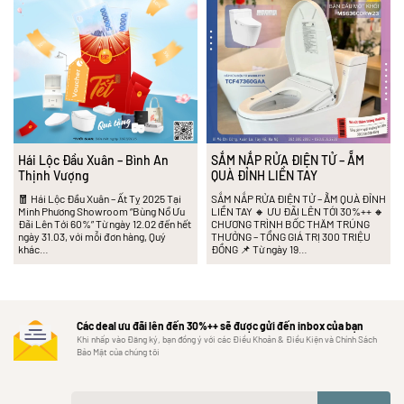
Hái Lộc Đầu Xuân – Bình An
SẮM NẮP RỬA ĐIỆN TỬ – ẴM
Thịnh Vượng
QUÀ ĐỈNH LIỀN TAY
🧧 Hái Lộc Đầu Xuân – Ất Tỵ 2025 Tại
SẮM NẮP RỬA ĐIỆN TỬ – ẴM QUÀ ĐỈNH
Minh Phương Showroom “Bùng Nổ Ưu
LIỀN TAY 🔸 ƯU ĐÃI LÊN TỚI 30%++ 🔸
Đãi Lên Tới 60%” Từ ngày 12.02 đến hết
CHƯƠNG TRÌNH BỐC THĂM TRÚNG
ngày 31.03, với mỗi đơn hàng, Quý
THƯỞNG – TỔNG GIÁ TRỊ 300 TRIỆU
khác…
ĐỒNG 📌 Từ ngày 19…
Các deal ưu đãi lên đến 30%++ sẽ được gửi đến inbox của bạn
Khi nhấp vào Đăng ký, bạn đồng ý với các Điều Khoản & Điều Kiện và Chính Sách
Bảo Mật của chúng tôi