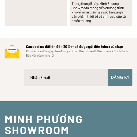
Trong tháng 5 này, Minh Phương
Showroom mang đến chương trình
khuyến mãi giảm giá sốc hàng nghìn
sản phẩm thiết bị vệ sinh cao cấp từ
nhiều thương …
Các deal ưu đãi lên đến 30%++ sẽ được gửi đến inbox của bạn
Khi nhấp vào Đăng ký, bạn đồng ý với các Điều Khoản & Điều Kiện và Chính Sách
Bảo Mật của chúng tôi
ĐĂNG KÝ
MINH PHƯƠNG
SHOWROOM