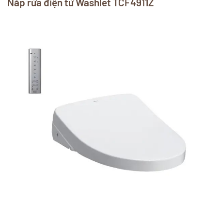
Nắp rửa điện tử Washlet TCF4911Z