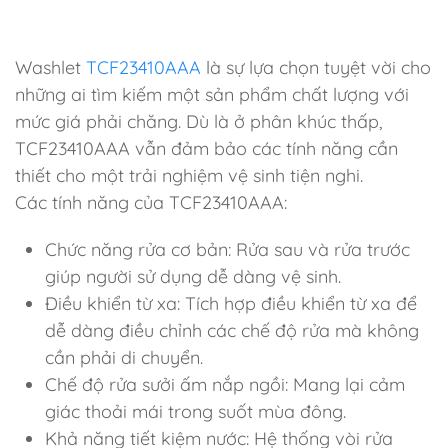
Washlet
TCF23410AAA
là sự lựa chọn tuyệt vời cho
những ai tìm kiếm một sản phẩm chất lượng với
mức giá phải chăng. Dù là ở phân khúc thấp,
TCF23410AAA vẫn đảm bảo các tính năng cần
thiết cho một trải nghiệm vệ sinh tiện nghi.
Các tính năng của TCF23410AAA:
Chức năng rửa cơ bản: Rửa sau và rửa trước
giúp người sử dụng dễ dàng vệ sinh.
Điều khiển từ xa: Tích hợp điều khiển từ xa để
dễ dàng điều chỉnh các chế độ rửa mà không
cần phải di chuyển.
Chế độ rửa sưởi ấm nắp ngồi: Mang lại cảm
giác thoải mái trong suốt mùa đông.
Khả năng tiết kiệm nước: Hệ thống vòi rửa