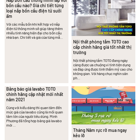
Nắp bồn cầu thông minh lắp với
bồn cầu nào? Giá chi tiết từng
loại nắp bồn cầu điện tử sưởi
ấm
Với các mẫu bồn khi kết hợp vớ nắp
điện tử thông minh sẽ giúp tăng thêm
nhiều tính năng hiện đại cho bồn cầu
nhà bạn. Chi tiết và giá của từng mẫ…
Nội thất phòng tắm TOTO cao
cấp chính hãng giá tốt nhất thị
trường
Nội thất phòng tắm TOTO đang ngày
càng được ưa chuộng vì tính tiện dụng
và đáp ứng được tính thẩm mỹ cao cho
không gian. Với hàng chục nghìn sản
ph…
Bảng báo giá lavabo TOTO
chính hãng cập nhật mới nhất
năm 2021
Cùng với kiểu dáng thì quan tâm đến
mức giá của lavabo cũng là mối quan
tâm lớn của người tiêu dùng. Minh
Phương đã tổng hợp bảng giá lavabo
mới …
Tháng Năm rực rỡ mua ngay
kẻo lỡ