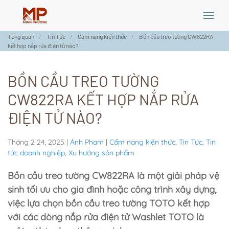
Skip
Tổng quan
Tin Tức
Cẩm nang kiến thức
Bồn cầu treo tường CW822RA
to
kết hợp nắp rửa điện tử nào?
main
content
BỒN CẦU TREO TƯỜNG
CW822RA KẾT HỢP NẮP RỬA
ĐIỆN TỬ NÀO?
Tháng 2 24, 2025
|
Ánh Pham
|
Cẩm nang kiến thức
,
Tin Tức
,
Tin
tức doanh nghiệp
,
Xu hướng sản phẩm
Bồn cầu treo tường CW822RA là một giải pháp vệ
sinh tối ưu cho gia đình hoặc công trình xây dựng,
việc lựa chọn bồn cầu treo tường TOTO kết hợp
với các dòng nắp rửa điện tử Washlet TOTO là