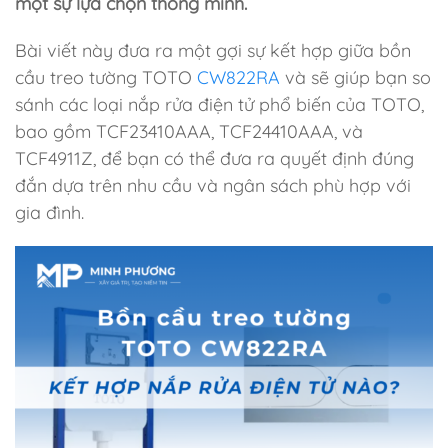
một sự lựa chọn thông minh.
Bài viết này đưa ra một gợi sự kết hợp giữa bồn
cầu treo tường TOTO
CW822RA
và sẽ giúp bạn so
sánh các loại nắp rửa điện tử phổ biến của TOTO,
bao gồm TCF23410AAA, TCF24410AAA, và
TCF4911Z, để bạn có thể đưa ra quyết định đúng
đắn dựa trên nhu cầu và ngân sách phù hợp với
gia đình.