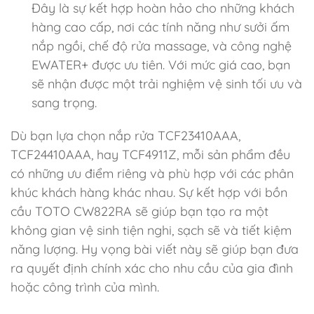
Đây là sự kết hợp hoàn hảo cho những khách
hàng cao cấp, nơi các tính năng như sưởi ấm
nắp ngồi, chế độ rửa massage, và công nghệ
EWATER+ được ưu tiên. Với mức giá cao, bạn
sẽ nhận được một trải nghiệm vệ sinh tối ưu và
sang trọng.
Dù bạn lựa chọn nắp rửa TCF23410AAA,
TCF24410AAA, hay TCF4911Z, mỗi sản phẩm đều
có những ưu điểm riêng và phù hợp với các phân
khúc khách hàng khác nhau. Sự kết hợp với bồn
cầu TOTO CW822RA sẽ giúp bạn tạo ra một
không gian vệ sinh tiện nghi, sạch sẽ và tiết kiệm
năng lượng. Hy vọng bài viết này sẽ giúp bạn đưa
ra quyết định chính xác cho nhu cầu của gia đình
hoặc công trình của mình.