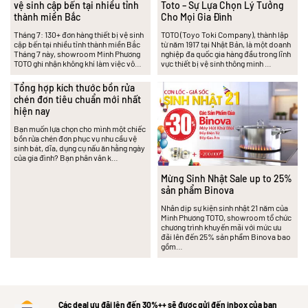
vệ sinh cập bến tại nhiều tỉnh
Toto – Sự Lựa Chọn Lý Tưởng
thành miền Bắc
Cho Mọi Gia Đình
Tháng 7: 130+ đơn hàng thiết bị vệ sinh
TOTO (Toyo Toki Company), thành lập
cập bến tại nhiều tỉnh thành miền Bắc
từ năm 1917 tại Nhật Bản, là một doanh
Tháng 7 này, showroom Minh Phương
nghiệp đa quốc gia hàng đầu trong lĩnh
TOTO ghi nhận không khí làm việc vô…
vực thiết bị vệ sinh thông minh …
Tổng hợp kích thước bồn rửa
chén đơn tiêu chuẩn mới nhất
hiện nay
Bạn muốn lựa chọn cho mình một chiếc
bồn rửa chén đơn phục vụ nhu cầu vệ
sinh bát, dĩa, dụng cụ nấu ăn hằng ngày
của gia đình? Bạn phân vân k…
Mừng Sinh Nhật Sale up to 25%
sản phẩm Binova
Nhân dịp sự kiện sinh nhật 21 năm của
Minh Phương TOTO, showroom tổ chức
chương trình khuyến mãi với mức ưu
đãi lên đến 25% sản phẩm Binova bao
gồm…
Các deal ưu đãi lên đến 30%++ sẽ được gửi đến inbox của bạn