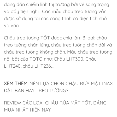
đang dần chiếm lĩnh thị trường bởi vẻ sang trọng
và đầy tiện nghi. Các mẫu chậu treo tường vẫn
được sử dụng tại các công trình có diện tích nhỏ
và vừa.
Chậu treo tường TÔT được chia làm 3 loại: chậu
treo tường chân lửng, chậu treo tường chân dài và
chậu treo tường không chân. Mẫu chậu treo tường
nổi bật của TOTO như: Chậu LHT300, Châu
LHT240, chậu LHT236,…
XEM THÊM:
NÊN LỰA CHỌN CHẬU RỬA MẶT INAX
ĐẶT BÀN HAY TREO TƯỜNG?
REVIEW CÁC LOẠI CHẬU RỬA MẶT TỐT, ĐÁNG
MUA NHẤT HIỆN NAY