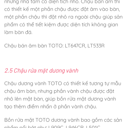
những nhà tắm có diện tích nhỏ. Chậu bán âm thì
có thiết kế một phần chậu được đặt âm vào bàn,
một phần chậu thì đặt nhô ra ngoài chậu giúp sản
phẩm có thể tiết kiệm được diện tích không gian
làm bàn đá.
Chậu bán âm bàn TOTO: LT647CR, LT533R
2.5 Chậu rửa mặt dương vành
Chậu dương vành TOTO có thiết kế tương tự mẫu
chậu âm bàn, nhưng phần vành chậu được đặt
nhô lên mặt bàn, giúp bồn rửa mặt dương vành
tạo thêm điểm nhấn ở phần vành chậu.
Bồn rửa mặt TOTO dương vành bao gồm các sản
phẩm nổi bật như: L909C, L946CR, L501C,…