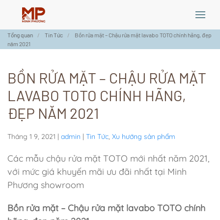
Skip
Tổng quan
Tin Tức
Bồn rửa mặt – Chậu rửa mặt lavabo TOTO chính hãng, đẹp
to
năm 2021
main
content
BỒN RỬA MẶT – CHẬU RỬA MẶT
LAVABO TOTO CHÍNH HÃNG,
ĐẸP NĂM 2021
Tháng 1 9, 2021
|
admin
|
Tin Tức
,
Xu hướng sản phẩm
Các mẫu chậu rửa mặt TOTO mới nhất năm 2021,
với mức giá khuyến mãi ưu đãi nhất tại Minh
Phương showroom
Bồn rửa mặt – Chậu rửa mặt lavabo TOTO chính