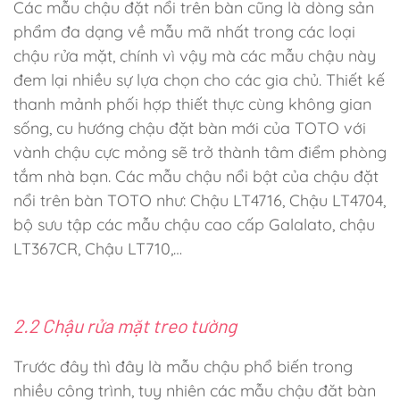
Các mẫu chậu đặt nổi trên bàn cũng là dòng sản
phẩm đa dạng về mẫu mã nhất trong các loại
chậu rửa mặt, chính vì vậy mà các mẫu chậu này
đem lại nhiều sự lựa chọn cho các gia chủ. Thiết kế
thanh mảnh phối hợp thiết thực cùng không gian
sống, cu hướng chậu đặt bàn mới của TOTO với
vành chậu cực mỏng sẽ trở thành tâm điểm phòng
tắm nhà bạn. Các mẫu chậu nổi bật của chậu đặt
nổi trên bàn TOTO như: Chậu LT4716, Chậu LT4704,
bộ sưu tập các mẫu chậu cao cấp Galalato, chậu
LT367CR, Chậu LT710,…
2.2 Chậu rửa mặt treo tường
Trước đây thì đây là mẫu chậu phổ biến trong
nhiều công trình, tuy nhiên các mẫu chậu đăt bàn