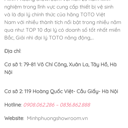
nghiệm trong lĩnh vực cung cấp thiết bị vệ sinh
và là đại lý chính thức của hãng TOTO Việt
Nam với nhiều thành tích nổi bật trong nhiều năm
qua như: TOP 10 đại lý có doanh số tốt nhất miền
Bắc, Giải nhì đại lý TOTO năng động,…
Địa chỉ
:
Cơ sở 1: 79-81 Võ Chí Công, Xuân La, Tây Hồ, Hà
Nội
Cơ sở 2: 119 Hoàng Quốc Việt- Cầu Giấy- Hà Nội
Hotline
:
0908.062.286 – 0836.862.888
Website
: Minhphuongshowroom.vn