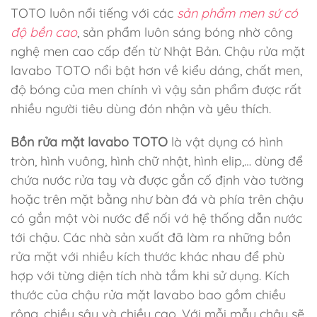
TOTO luôn nổi tiếng với các
sản phẩm men sứ có
độ bền cao
, sản phẩm luôn sáng bóng nhờ công
nghệ men cao cấp đến từ Nhật Bản. Chậu rửa mặt
lavabo TOTO nổi bật hơn về kiểu dáng, chất men,
độ bóng của men chính vì vậy sản phẩm được rất
nhiều người tiêu dùng đón nhận và yêu thích.
Bồn rửa mặt lavabo TOTO
là vật dụng có hình
tròn, hình vuông, hình chữ nhật, hình elip,… dùng để
chứa nước rửa tay và được gắn cố định vào tường
hoặc trên mặt bằng như bàn đá và phía trên chậu
có gắn một vòi nước để nối vớ hệ thống dẫn nước
tới chậu. Các nhà sản xuất đã làm ra những bồn
rửa mặt với nhiều kích thước khác nhau để phù
hợp với từng diện tích nhà tắm khi sử dụng. Kích
thước của chậu rửa mặt lavabo bao gồm chiều
rộng, chiều sâu và chiều cao. Với mỗi mẫu chậu sẽ