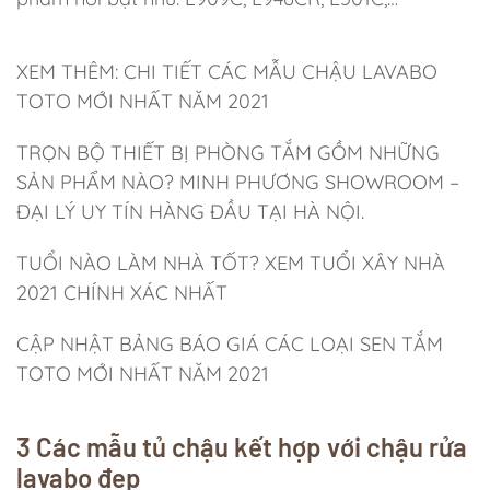
XEM THÊM: CHI TIẾT CÁC MẪU CHẬU LAVABO
TOTO MỚI NHẤT NĂM 2021
TRỌN BỘ THIẾT BỊ PHÒNG TẮM GỒM NHỮNG
SẢN PHẨM NÀO? MINH PHƯƠNG SHOWROOM –
ĐẠI LÝ UY TÍN HÀNG ĐẦU TẠI HÀ NỘI.
TUỔI NÀO LÀM NHÀ TỐT? XEM TUỔI XÂY NHÀ
2021 CHÍNH XÁC NHẤT
CẬP NHẬT BẢNG BÁO GIÁ CÁC LOẠI SEN TẮM
TOTO MỚI NHẤT NĂM 2021
3 Các mẫu tủ chậu kết hợp với chậu rửa
lavabo đẹp