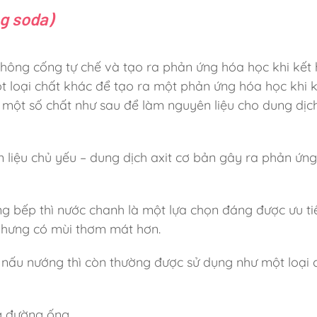
ng soda)
hông cống tự chế và tạo ra phản ứng hóa học khi kết 
t loại chất khác để tạo ra một phản ứng hóa học khi 
ị một số chất như sau để làm nguyên liệu cho dung dịc
 liệu chủ yếu – dung dịch axit cơ bản gây ra phản ứng
ng bếp thì nước chanh là một lựa chọn đáng được ưu ti
 nhưng có mùi thơm mát hơn.
nấu nướng thì còn thường được sử dụng như một loại 
g đường ống.