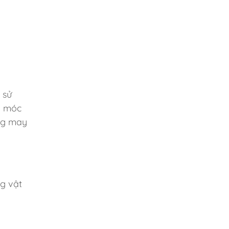
 sử
i móc
ng may
ng vật