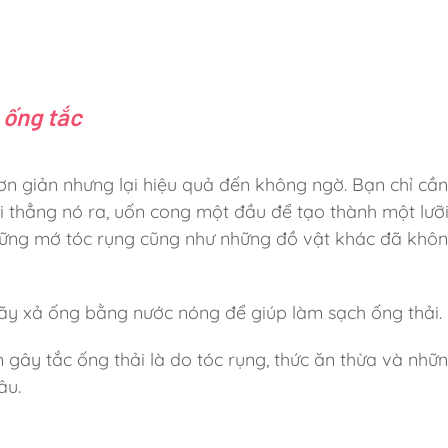
 ống tắc
ơn giản nhưng lại hiệu quả đến không ngờ. Bạn chỉ cần
i thẳng nó ra, uốn cong một đầu để tạo thành một lưỡ
hững mớ tóc rụng cũng như những đồ vật khác đã khô
hãy xả ống bằng nước nóng để giúp làm sạch ống thải.
gây tắc ống thải là do tóc rụng, thức ăn thừa và nhữ
âu.