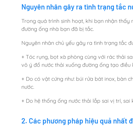
Nguyên nhân gây ra tình trạng tắc n
Trong quá trình sinh hoạt, khi bạn nhận thấy
đường ống nhà bạn đã bị tắc.
Nguyên nhân chủ yếu gây ra tình trạng tắc đư
+ Tóc rụng, bọt xà phòng cùng với rác thải s
vô ý đổ nước thải xuống đường ống tạo điều
+ Do có vật cứng như: búi rửa bát inox, bàn 
nước.
+ Do hệ thống ống nước thải lắp sai vị trí, s
2. Các phương pháp hiệu quả nhất để