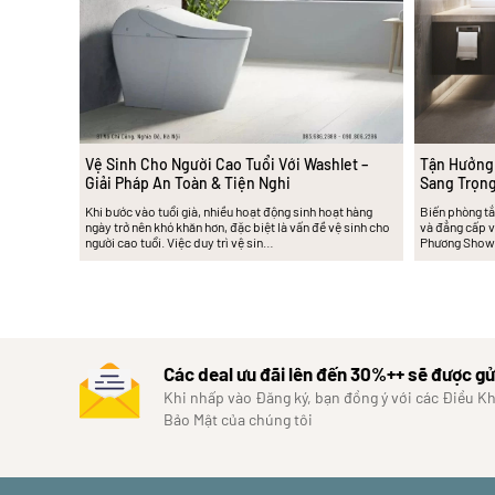
Vệ Sinh Cho Người Cao Tuổi Với Washlet –
Tận Hưởng
Giải Pháp An Toàn & Tiện Nghi
Sang Trọng
Khi bước vào tuổi già, nhiều hoạt động sinh hoạt hàng
Biến phòng tắ
ngày trở nên khó khăn hơn, đặc biệt là vấn đề vệ sinh cho
và đẳng cấp v
người cao tuổi. Việc duy trì vệ sin…
Phương Showr
Các deal ưu đãi lên đến 30%++ sẽ được gử
Khi nhấp vào Đăng ký, bạn đồng ý với các Điều K
Bảo Mật của chúng tôi