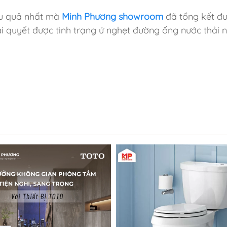
ệu quả nhất mà
Minh Phương showroom
đã tổng kết đư
ải quyết được tình trạng ứ nghẹt đường ống nước thải 