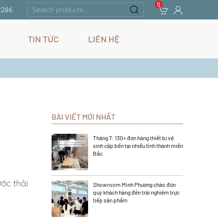
0
Search
2286
for:
TIN TỨC
LIÊN HỆ
BÀI VIẾT MỚI NHẤT
Tháng 7: 130+ đơn hàng thiết bị vệ
sinh cập bến tại nhiều tỉnh thành miền
Bắc
ớc thải
Showroom Minh Phương chào đón
quý khách hàng đến trải nghiệm trực
tiếp sản phẩm