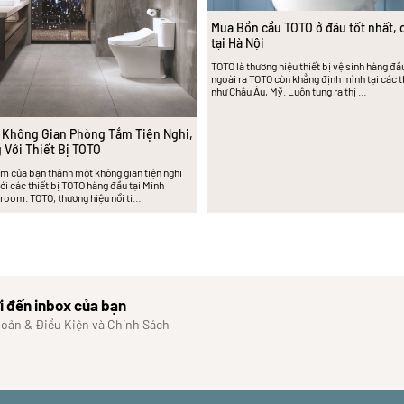
Mua Bồn cầu TOTO ở đâu tốt nhất, 
tại Hà Nội
TOTO là thương hiệu thiết bị vệ sinh hàng đ
ngoài ra TOTO còn khẳng định mình tại các th
như Châu Âu, Mỹ. Luôn tung ra thị …
 Không Gian Phòng Tắm Tiện Nghi,
 Với Thiết Bị TOTO
m của bạn thành một không gian tiện nghi
ới các thiết bị TOTO hàng đầu tại Minh
oom. TOTO, thương hiệu nổi ti…
i đến inbox của bạn
hoản & Điều Kiện và Chính Sách