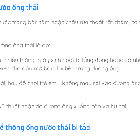
ước ống thải
 nước trong bồn tắm hoặc chậu rửa thoát rất chậm, có 
ờng ống thải là do:
au nhiều tháng ngày sinh hoạt bị lắng đọng hoặc do nh
 kiện cho dầu mỡ bám lại bên trong đường ống.
chải, hay đồ chơi trẻ em,… không may rơi vào đường ốn
ai kỹ thuật hoặc do đường ống xuống cấp và hư hại.
 thông ống nước thải bị tắc