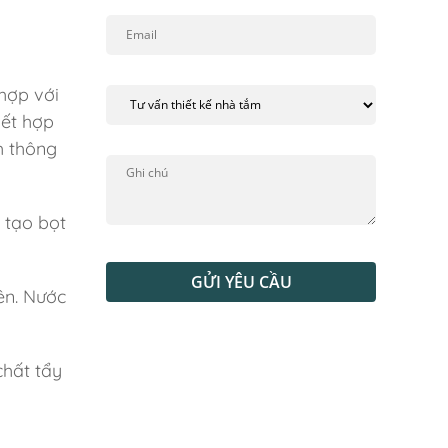
hợp với
kết hợp
h thông
 tạo bọt
GỬI YÊU CẦU
ên. Nước
chất tẩy