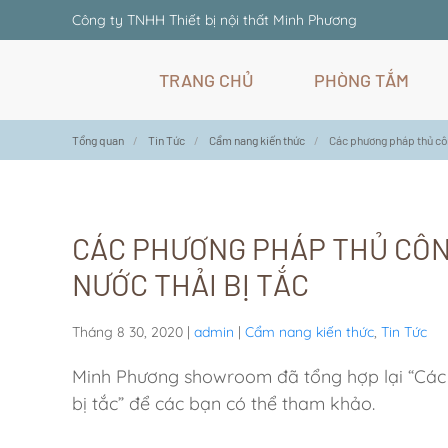
Công ty TNHH Thiết bị nội thất Minh Phương
Skip
TRANG CHỦ
PHÒNG TẮM
to
main
content
Tổng quan
Tin Tức
Cẩm nang kiến thức
Các phương pháp thủ côn
CÁC PHƯƠNG PHÁP THỦ CÔN
NƯỚC THẢI BỊ TẮC
Tháng 8 30, 2020
|
admin
|
Cẩm nang kiến thức
,
Tin Tức
Minh Phương showroom đã tổng hợp lại “Các 
bị tắc” để các bạn có thể tham khảo.