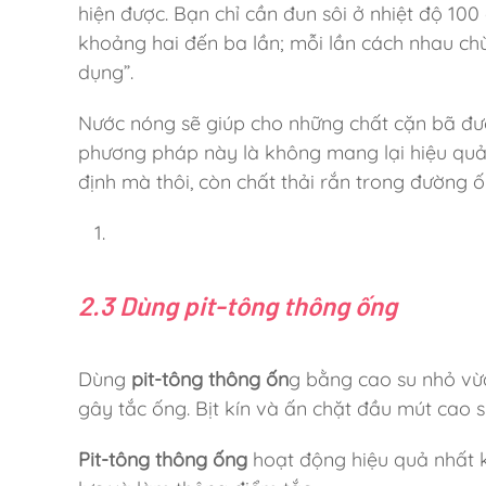
hiện được. Bạn chỉ cần đun sôi ở nhiệt độ 10
khoảng hai đến ba lần; mỗi lần cách nhau chừ
dụng”.
Nước nóng sẽ giúp cho những chất cặn bã đượ
phương pháp này là không mang lại hiệu quả 
định mà thôi, còn chất thải rắn trong đường 
2.3 Dùng pit-tông thông ống
Dùng
pit-tông thông ốn
g bằng cao su nhỏ vừa
gây tắc ống. Bịt kín và ấn chặt đầu mút cao
Pit-tông thông ống
hoạt động hiệu quả nhất 