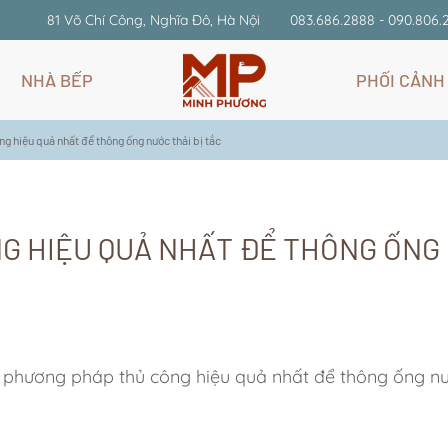
81 Võ Chí Công, Nghĩa Đô, Hà Nội
083.686.2888 - 090.806.
NHÀ BẾP
PHỐI CẢNH
g hiệu quả nhất để thông ống nước thải bị tắc
G HIỆU QUẢ NHẤT ĐỂ THÔNG ỐNG
phương pháp thủ công hiệu quả nhất để thông ống nư