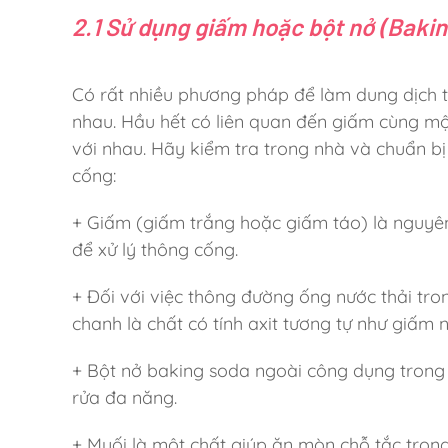
2.1 Sử dụng giấm hoặc bột nở (Baki
Có rất nhiều phương pháp để làm dung dịch t
nhau. Hầu hết có liên quan đến giấm cùng mộ
với nhau. Hãy kiểm tra trong nhà và chuẩn b
cống:
+ Giấm (giấm trắng hoặc giấm táo) là nguyên
để xử lý thông cống.
+ Đối với việc thông đường ống nước thải tro
chanh là chất có tính axit tương tự như giấm
+ Bột nở baking soda ngoài công dụng trong 
rửa đa năng.
+ Muối là một chất giúp ăn mòn chỗ tắc tron