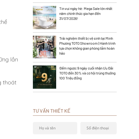
Tin vui ngày hè: Mega Sale lớn nhất
năm chính thức gia hạn đến
31/07/2026!
thể
Trải nghiệm thiết bị vệ sinh tại Minh
Phương TOTO Showroom | Hành trình
lựa chọn không gian phòng tắm hoàn
hảo
ững lần
Đếm ngược 9 ngày cuối nhận Ưu Đãi
TOTO đến 30% và cơ hội trúng thưởng
100 Triệu đồng
g thoát
TƯ VẤN THIẾT KẾ