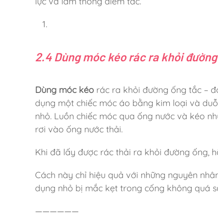
lực và làm thông điểm tắc.
2.4 Dùng móc kéo rác ra khỏi đường
Dùng móc kéo
rác ra khỏi đường ống tắc – đ
dụng một chiếc móc áo bằng kim loại và duỗ
nhỏ. Luồn chiếc móc qua ống nước và kéo n
rơi vào ống nước thải.
Khi đã lấy được rác thải ra khỏi đường ống, 
Cách này chỉ hiệu quả với những nguyên nhân 
dụng nhỏ bị mắc kẹt trong cống không quá s
——————