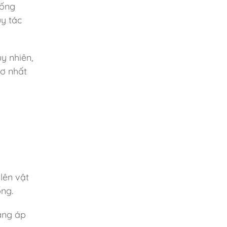
 ống
uy tác
y nhiên,
cơ nhất
lên vật
ống.
ăng áp