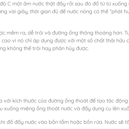
0 độ C một ấm nước thật đầy rồi sau đó đổ từ từ xuống
ng vài giây, thời gian đủ để nước nóng có thể “phát h
c mềm ra, dễ trôi và đường ống thông thoáng hơn. Tu
cao vì nó chỉ áp dụng được với một số chất thải hữu 
ống không thể trôi hay phân hủy được.
 với kích thước của đường ống thoát để tạo tác động 
 su xuống miệng ống thoát nước và đẩy dụng cụ lên xu
khi đổ đầy nước vào bồn tắm hoặc bồn rửa. Nước sẽ t