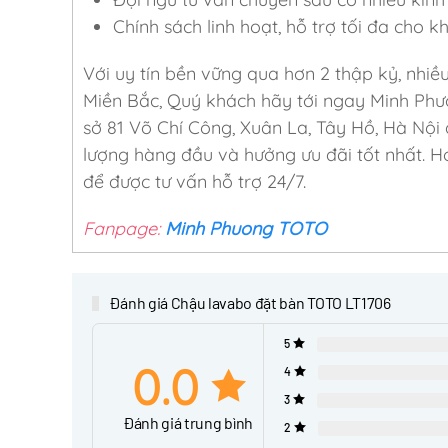
Chính sách linh hoạt, hỗ trợ tối đa cho 
Với uy tín bền vững qua hơn 2 thập kỷ, nhiề
Miền Bắc, Quý khách hãy tới ngay Minh Phư
sở 81 Võ Chí Công, Xuân La, Tây Hồ, Hà Nội
lượng hàng đầu và hưởng ưu đãi tốt nhất. Ho
để được tư vấn hỗ trợ 24/7.
Fanpage:
Minh Phuong TOTO
Đánh giá Chậu lavabo đặt bàn TOTO LT1706
5
0.0
4
3
Đánh giá trung bình
2