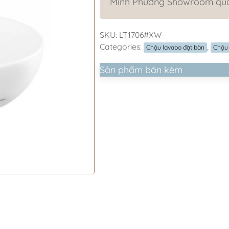
Minh Phương Showroom quan
SKU:
LT1706#XW
Categories:
,
Chậu lavabo đặt bàn
Chậu
Sản phẩm bán kèm