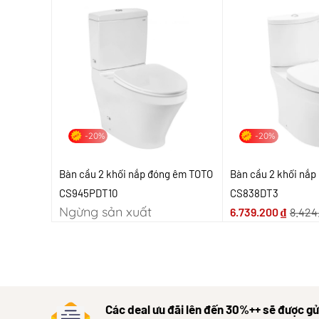
-20%
-20%
Bàn cầu 2 khối nắp đóng êm TOTO
Bàn cầu 2 khối nắ
CS945PDT10
CS838DT3
Ngừng sản xuất
6.739.200
₫
8.424
Các deal ưu đãi lên đến 30%++ sẽ được gử