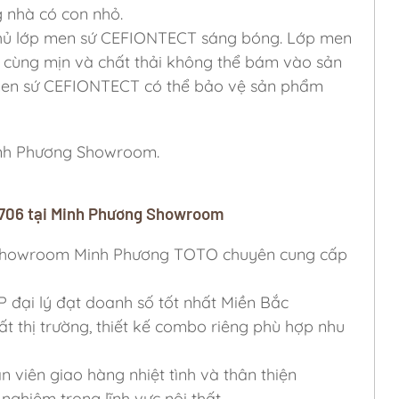
 nhà có con nhỏ.
hủ lớp men sứ CEFIONTECT sáng bóng. Lớp men
 cùng mịn và chất thải không thể bám vào sản
 men sứ CEFIONTECT có thể bảo vệ sản phẩm
inh Phương Showroom.
1706 tại Minh Phương Showroom
ỷ, Showroom Minh Phương TOTO chuyên cung cấp
P đại lý đạt doanh số tốt nhất Miền Bắc
ất thị trường, thiết kế combo riêng phù hợp nhu
viên giao hàng nhiệt tình và thân thiện
nghiệm trong lĩnh vực nội thất