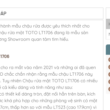
ĐÁP
hành mẫu chậu rửa được yêu thích nhất cho
 chậu rửa mặt TOTO LT1706 đang là mẫu sản
ơng Showroom quan tâm tìm hiểu.
T1706
ho ra mắt vào năm 2021 và những ai đã quen
TO chắc chắn nhận rằng mẫu chậu LT1706 này
3. Tuy nhiên Chậu rửa mặt TOTO LT1706 có nhiều
 cả kiểu dáng và tính năng như sau:
 thiết kế dáng tròn, đặt nổi hẳn trên bàn, kích
ước khá phù hợp cho những phòng vệ sinh có mặt
.7cm, thấp hơn so với mẫu LT523 (cao 17.9cm) vì