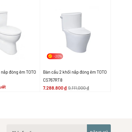
-20%
i nắp đóng êm TOTO
Bàn cầu 2 khối nắp đóng êm TOTO
CS767RT8
uất
7.288.800
₫
9.111.000
₫