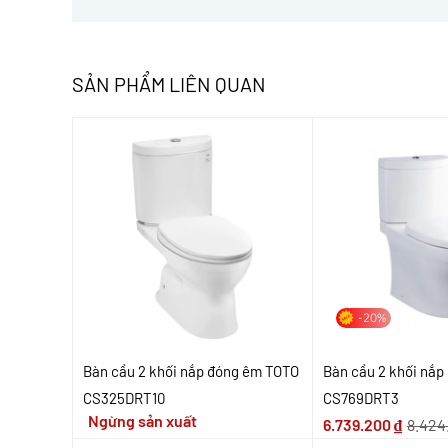
SẢN PHẨM LIÊN QUAN
-20%
Bàn cầu 2 khối nắp đóng êm TOTO
Bàn cầu 2 khối nắ
CS325DRT10
CS769DRT3
Ngừng sản xuất
6.739.200
₫
8.424