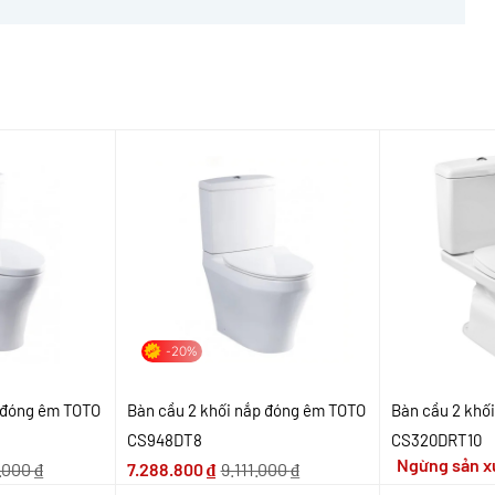
-20%
p đóng êm TOTO
Bàn cầu 2 khối nắp đóng êm TOTO
Bàn cầu 2 khố
CS948DT8
CS320DRT10
Ngừng sản x
.000
₫
7.288.800
₫
9.111.000
₫