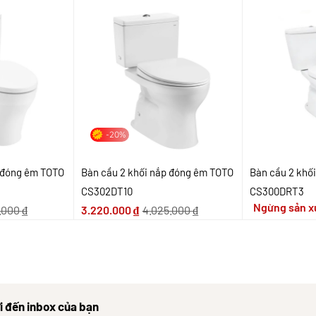
-20%
p đóng êm TOTO
Bàn cầu 2 khối nắp đóng êm TOTO
Bàn cầu 2 khố
CS302DT10
CS300DRT3
Ngừng sản x
.000
₫
3.220.000
₫
4.025.000
₫
i đến inbox của bạn