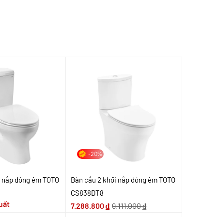
-20%
i nắp đóng êm TOTO
Bàn cầu 2 khối nắp đóng êm TOTO
CS838DT8
uất
7.288.800
₫
9.111.000
₫