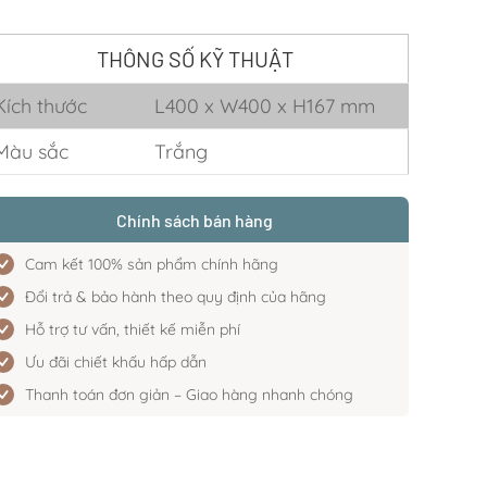
THÔNG SỐ KỸ THUẬT
Kích thước
L400 x W400 x H167 mm
Màu sắc
Trắng
Chính sách bán hàng
Cam kết 100% sản phẩm chính hãng
Đổi trả & bảo hành theo quy định của hãng
Hỗ trợ tư vấn, thiết kế miễn phí
Ưu đãi chiết khấu hấp dẫn
Thanh toán đơn giản – Giao hàng nhanh chóng