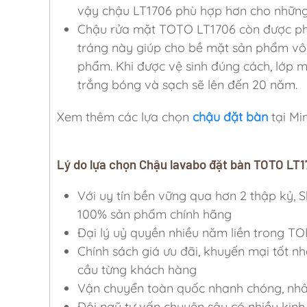
vậy chậu LT1706 phù hợp hơn cho những
Chậu rửa mặt TOTO LT1706 còn được p
tráng này giúp cho bề mặt sản phẩm vô
phẩm. Khi được vệ sinh đúng cách, lớp
trắng bóng và sạch sẽ lên đến 20 năm.
Xem thêm các lựa chọn
chậu đặt bàn
tại M
Lý do lựa chọn Chậu lavabo đặt bàn TOTO LT
Với uy tín bền vững qua hơn 2 thập k
100% sản phẩm chính hãng
Đại lý uỷ quyền nhiều năm liền trong TO
Chính sách giá ưu đãi, khuyến mại tốt nh
cầu từng khách hàng
Vận chuyển toàn quốc nhanh chóng, nhân 
Đội ngũ tư vấn chuyên sâu có nhiều kinh 