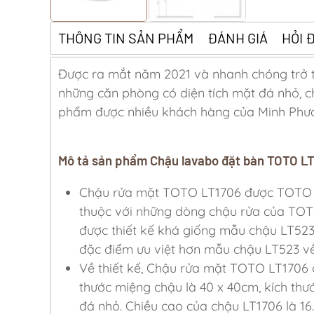
THÔNG TIN SẢN PHẨM
ĐÁNH GIÁ
HỎI 
Được ra mắt năm 2021 và nhanh chóng trở t
những căn phòng có diện tích mặt đá nhỏ,
phẩm được nhiều khách hàng của Minh Phư
Mô tả sản phẩm Chậu lavabo đặt bàn TOTO L
Chậu rửa mặt TOTO LT1706 được TOTO c
thuộc với những dòng chậu rửa của TO
được thiết kế khá giống mẫu chậu LT52
đặc điểm ưu việt hơn mẫu chậu LT523 về
Về thiết kế, Chậu rửa mặt TOTO LT1706 có
thước miệng chậu là 40 x 40cm, kích th
đá nhỏ. Chiều cao của chậu LT1706 là 16