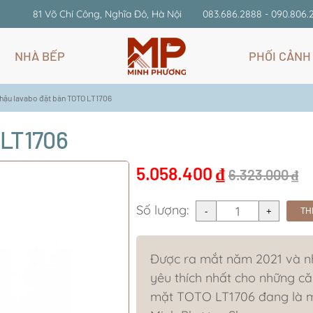
81 Võ Chí Công, Nghĩa Đô, Hà Nội
083.686.2888 - 090.806.
NHÀ BẾP
PHỐI CẢNH
hậu lavabo đặt bàn TOTO LT1706
 LT1706
5.058.400
₫
6.323.000
₫
Số lượng:
TH
Được ra mắt năm 2021 và n
yêu thích nhất cho những că
mặt TOTO LT1706 đang là 