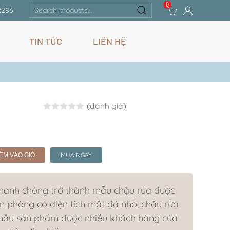
0
Search
2286
for:
TIN TỨC
LIÊN HỆ
(đánh giá)
Rated
0.0
out of 5
MUA NGAY
ÊM VÀO GIỎ
hanh chóng trở thành mẫu chậu rửa được
n phòng có diện tích mặt đá nhỏ, chậu rửa
mẫu sản phẩm được nhiều khách hàng của