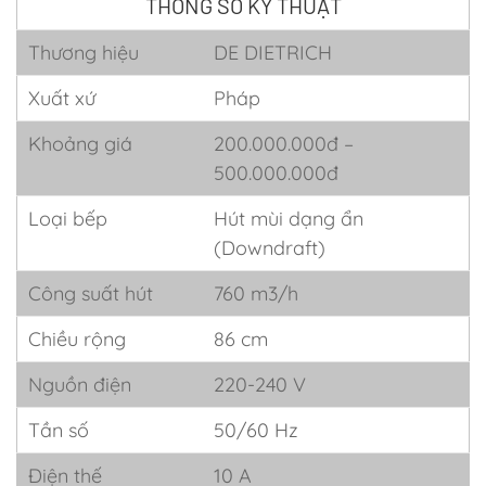
THÔNG SỐ KỸ THUẬT
Thương hiệu
DE DIETRICH
Xuất xứ
Pháp
Khoảng giá
200.000.000đ –
500.000.000đ
Loại bếp
Hút mùi dạng ẩn
(Downdraft)
Công suất hút
760 m3/h
Chiều rộng
86 cm
Nguồn điện
220-240 V
Tần số
50/60 Hz
Điện thế
10 A