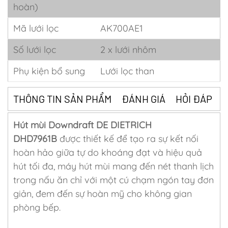
hoàn)
Mã lưới lọc
AK700AE1
Số lưới lọc
2 x lưới nhôm
Phụ kiện bổ sung
Lưới lọc than
THÔNG TIN SẢN PHẨM
ĐÁNH GIÁ
HỎI ĐÁP
Hút mùi Downdraft DE DIETRICH
DHD7961B
được thiết kế để tạo ra sự kết nối
hoàn hảo giữa tự do khoáng đạt và hiệu quả
hút tối đa, máy hút mùi mang đến nét thanh lịch
trong nấu ăn chỉ với một cú chạm ngón tay đơn
giản, đem đến sự hoàn mỹ cho không gian
phòng bếp.