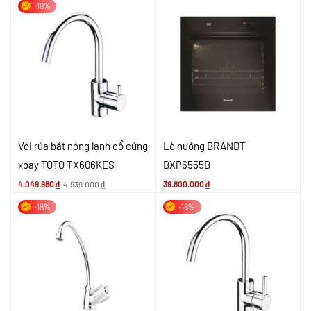
-18%
Vòi rửa bát nóng lạnh cổ cứng
Lò nướng BRANDT
xoay TOTO TX606KES
BXP6555B
4.049.980
₫
4.939.000
₫
39.800.000
₫
-18%
-18%