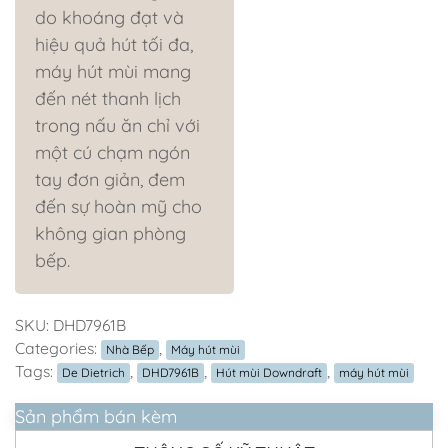
do khoáng đạt và
hiệu quả hút tối đa,
máy hút mùi mang
đến nét thanh lịch
trong nấu ăn chỉ với
một cú chạm ngón
tay đơn giản, đem
đến sự hoàn mỹ cho
không gian phòng
bếp.
SKU:
DHD7961B
Categories:
,
Nhà Bếp
Máy hút mùi
Tags:
,
,
,
De Dietrich
DHD7961B
Hút mùi Downdraft
máy hút mùi
Sản phẩm bán kèm