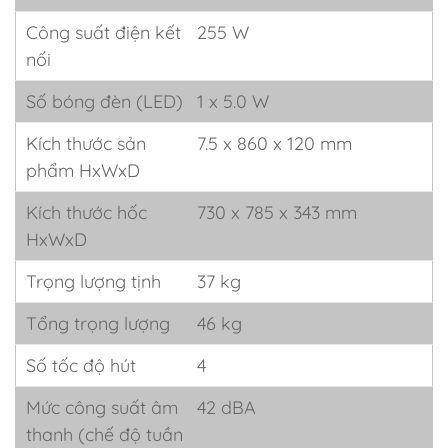
Công suất điện kết
255 W
nối
Số bóng đèn (LED)
1 x 5.0 W
Kích thước sản
7.5 x 860 x 120 mm
phẩm HxWxD
Kích thước hốc
730 x 785 x 343 mm
HxWxD
Trọng lượng tịnh
37 kg
Tổng trọng lượng
46 kg
Số tốc độ hút
4
Mức công suất âm
42 dBA
thanh (chế độ tuần