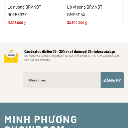
Lò nướng BRANDT
Lò vi sóng BRANDT
BOE5302X
BMS6115X
17.325.000
₫
30.800.000
₫
Các deal ưu đãi lên đến 30%++ sẽ được gửi đến inbox của bạn
Khi nhấp vào Đăng ký, bạn đồng ý với các Điều Khoản & Điều Kiện và Chính Sách
Bảo Mật của chúng tôi
ĐĂNG KÝ
MINH PHƯƠNG