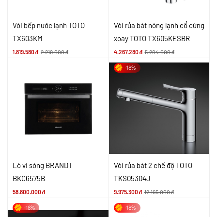
Vòi bếp nước lạnh TOTO
Vòi rửa bát nóng lạnh cổ cứng
TX603KM
xoay TOTO TX605KESBR
1.819.580
₫
2.219.000
₫
4.267.280
₫
5.204.000
₫
-18%
Lò vi sóng BRANDT
Vòi rửa bát 2 chế độ TOTO
BKC6575B
TKS05304J
58.800.000
₫
9.975.300
₫
12.165.000
₫
-18%
-18%