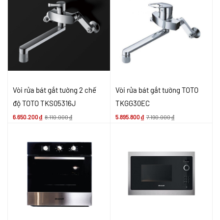
Vòi rửa bát gắt tường 2 chế
Vòi rửa bát gắt tường TOTO
độ TOTO TKS05316J
TKGG30EC
6.650.200
₫
8.110.000
₫
5.895.800
₫
7.190.000
₫