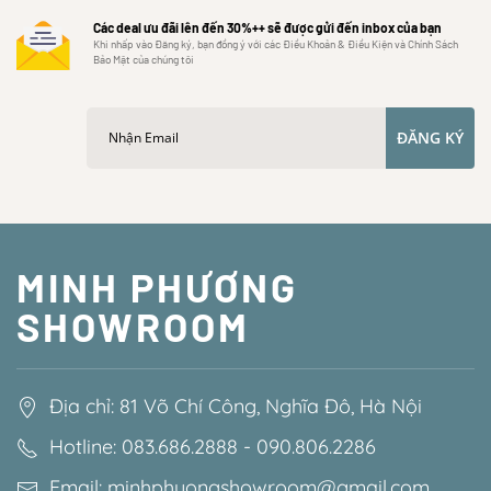
Các deal ưu đãi lên đến 30%++ sẽ được gửi đến inbox của bạn
Khi nhấp vào Đăng ký, bạn đồng ý với các Điều Khoản & Điều Kiện và Chính Sách
Bảo Mật của chúng tôi
ĐĂNG KÝ
MINH PHƯƠNG
SHOWROOM
Địa chỉ: 81 Võ Chí Công, Nghĩa Đô, Hà Nội
Hotline: 083.686.2888 - 090.806.2286
Email: minhphuongshowroom@gmail.com