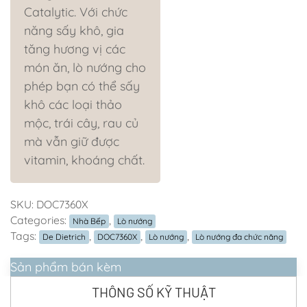
Catalytic. Với chức
năng sấy khô, gia
tăng hương vị các
món ăn, lò nướng cho
phép bạn có thể sấy
khô các loại thảo
mộc, trái cây, rau củ
mà vẫn giữ được
vitamin, khoáng chất.
SKU:
DOC7360X
Categories:
,
Nhà Bếp
Lò nướng
Tags:
,
,
,
De Dietrich
DOC7360X
Lò nướng
Lò nướng đa chức năng
Sản phẩm bán kèm
THÔNG SỐ KỸ THUẬT