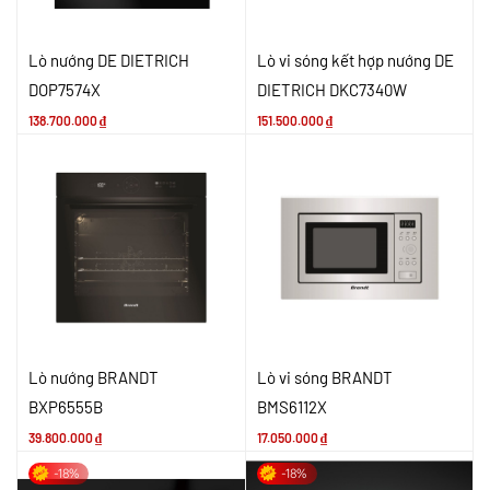
Lò nướng DE DIETRICH
Lò vi sóng kết hợp nướng DE
DOP7574X
DIETRICH DKC7340W
138.700.000
₫
151.500.000
₫
Lò nướng BRANDT
Lò vi sóng BRANDT
BXP6555B
BMS6112X
39.800.000
₫
17.050.000
₫
-18%
-18%