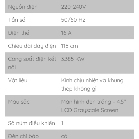
Nguồn điện
220-240V
Tần số
50/60 Hz
Điện thế
16 A
Chiều dài dây điện
115 cm
Công suất điện kết
3.385 KW
nối
Vật liệu
Kính chịu nhiệt và khung
thép không gỉ
Màu sắc
Màn hình đen trắng – 4.5"
LCD Grayscale Screen
Số núm điều khiển
1
Đèn chỉ báo
có