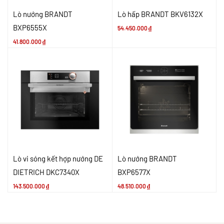
Lò nướng BRANDT
Lò hấp BRANDT BKV6132X
BXP6555X
54.450.000
₫
41.800.000
₫
Lò vi sóng kết hợp nướng DE
Lò nướng BRANDT
DIETRICH DKC7340X
BXP6577X
143.500.000
₫
48.510.000
₫