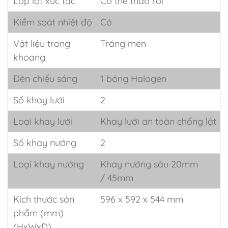
Lớp lót xúc tác
Có thể tháo rời
Kiểm soát nhiệt độ
Có
Vật liệu trong
Tráng men
khoang
Đèn chiếu sáng
1 bóng Halogen
Số khay lưới
2
Loại khay lưới
Khay lưới an toàn chống lật
Số khay nướng
2
Loại khay nướng
Khay nướng sâu 20mm
/ 45mm
Kích thước sản
596 x 592 x 544 mm
phẩm (mm)
(HxWxD)