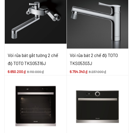
Vòi rửa bát gắt tường 2 chế
Vòi rửa bát 2 chế độ TOTO
độ TOTO TKS05316J
TKS05303J
6.650.200
₫
8.110.000
₫
6.754.340
₫
8.237.000
₫