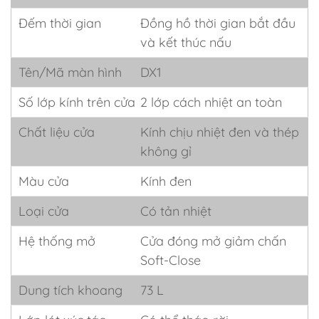
Đếm thời gian
Đồng hồ thời gian bắt đầu
và kết thúc nấu
Tên/Mã màn hình
DX1
Số lớp kính trên cửa
2 lớp cách nhiệt an toàn
Chất liệu cửa
Kính chịu nhiệt đen và thép
không gỉ
Màu cửa
Kính đen
Loại cửa
Có tản nhiệt
Hệ thống mở
Cửa đóng mở giảm chấn
Soft-Close
Dung tích khoang
73 L