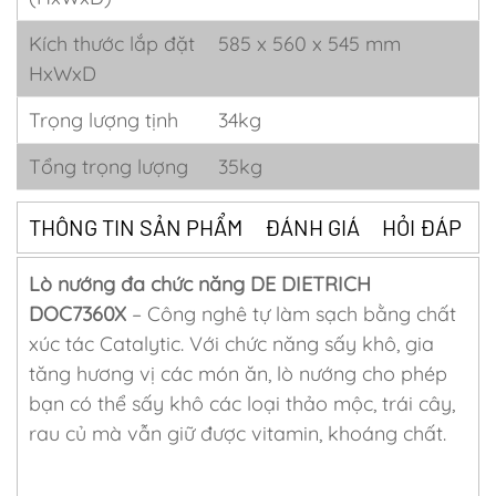
Kích thước lắp đặt
585 x 560 x 545 mm
HxWxD
Trọng lượng tịnh
34kg
Tổng trọng lượng
35kg
THÔNG TIN SẢN PHẨM
ĐÁNH GIÁ
HỎI ĐÁP
Lò nướng đa chức năng DE DIETRICH
DOC7360X
– Công nghê tự làm sạch bằng chất
xúc tác Catalytic. Với chức năng sấy khô, gia
tăng hương vị các món ăn, lò nướng cho phép
bạn có thể sấy khô các loại thảo mộc, trái cây,
rau củ mà vẫn giữ được vitamin, khoáng chất.