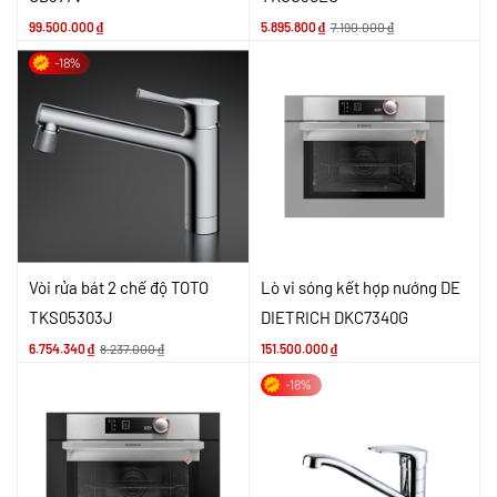
99.500.000
₫
5.895.800
₫
7.190.000
₫
-18%
Vòi rửa bát 2 chế độ TOTO
Lò vi sóng kết hợp nướng DE
TKS05303J
DIETRICH DKC7340G
6.754.340
₫
8.237.000
₫
151.500.000
₫
-18%