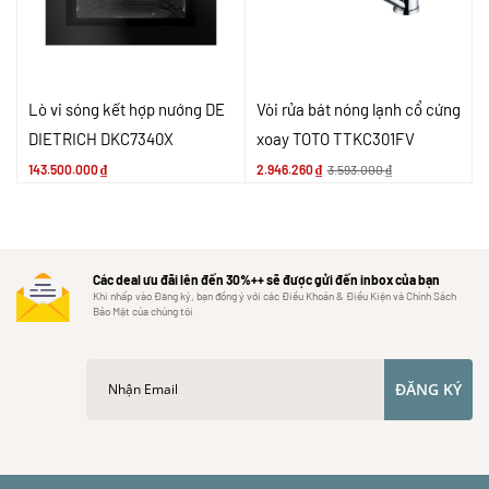
Lò vi sóng kết hợp nướng DE
Vòi rửa bát nóng lạnh cổ cứng
DIETRICH DKC7340X
xoay TOTO TTKC301FV
143.500.000
₫
2.946.260
₫
3.593.000
₫
Các deal ưu đãi lên đến 30%++ sẽ được gửi đến inbox của bạn
Khi nhấp vào Đăng ký, bạn đồng ý với các Điều Khoản & Điều Kiện và Chính Sách
Bảo Mật của chúng tôi
ĐĂNG KÝ