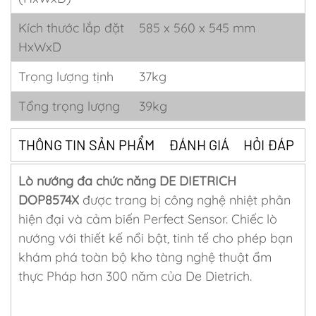
Kích thước lắp đặt
585 x 560 x 545 mm
HxWxD
Trọng lượng tịnh
37kg
Tổng trọng lượng
39kg
THÔNG TIN SẢN PHẨM
ĐÁNH GIÁ
HỎI ĐÁP
Lò nướng đa chức năng DE DIETRICH
DOP8574X
được trang bị công nghệ nhiệt phân
hiện đại và cảm biến Perfect Sensor. Chiếc lò
nướng với thiết kế nổi bật, tinh tế cho phép bạn
khám phá toàn bộ kho tàng nghệ thuật ẩm
thực Pháp hơn 300 năm của De Dietrich.