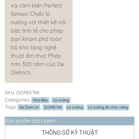
và cảm biến Perfect
Sensor. Chiếc lò
nướng với thiết kế nổi
bật, tinh tế cho phép
bạn khám phá toàn
bộ kho tàng nghệ
thuật ẩm thực Pháp
hơn 300 năm của De
Dietrich.
SKU:
DOP8574X
Categories:
,
Nhà Bếp
Lò nướng
Tags:
,
,
,
De Dietrich
DOP8574X
Lò nướng
Lò nướng đa chức năng
Sản phẩm bán kèm
THÔNG SỐ KỸ THUẬT