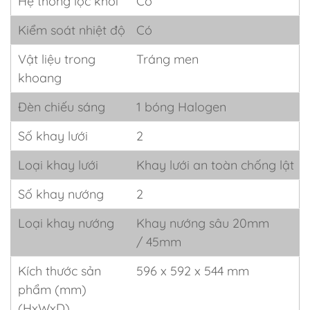
Hệ thống lọc khói
Có
Kiểm soát nhiệt độ
Có
Vật liệu trong
Tráng men
khoang
Đèn chiếu sáng
1 bóng Halogen
Số khay lưới
2
Loại khay lưới
Khay lưới an toàn chống lật
Số khay nướng
2
Loại khay nướng
Khay nướng sâu 20mm
/ 45mm
Kích thước sản
596 x 592 x 544 mm
phẩm (mm)
(HxWxD)