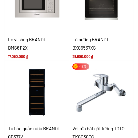
Lò vi sóng BRANDT
Lò nướng BRANDT
BMS6112X
BXC6537XS
17.050.000
₫
39.600.000
₫
-18%
Tủ bảo quản rượu BRANDT
Vòi rửa bát gắt tường TOTO
CB377V
TKGG30EC