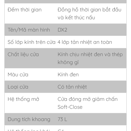
Đếm thời gian
Đồng hồ thời gian bắt đầu
và kết thúc nấu
Tên/Mã màn hình
DX2
Số lớp kính trên cửa
4 lớp tản nhiệt an toàn
Chất liệu cửa
Kính chịu nhiệt đen và thép
không gỉ
Màu cửa
Kính đen
Loại cửa
Có tản nhiệt
Hệ thống mở
Cửa đóng mở giảm chấn
Soft-Close
Dung tích khoang
73 L