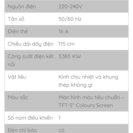
Nguồn điện
220-240V
Tần số
50/60 Hz
Điện thế
16 A
Chiều dài dây điện
115 cm
Công suất điện kết
3.385 KW
nối
Vật liệu
Kính chịu nhiệt và khung
thép không gỉ
Màu sắc
Màn hình màu tiêu chuẩn –
TFT 5" Colours Screen
Số núm điều khiển
1
Đèn chỉ báo
có