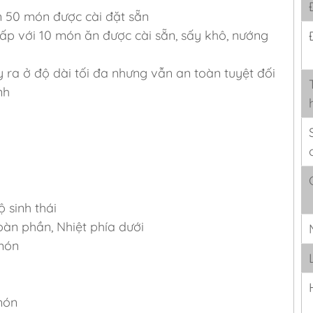
n 50 món được cài đặt sẵn
hấp với 10 món ăn được cài sẵn, sấy khô, nướng
 ra ở độ dài tối đa nhưng vẫn an toàn tuyệt đối
nh
 sinh thái
àn phần, Nhiệt phía dưới
 món
món