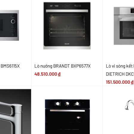
 BMS6115X
Lò nướng BRANDT BXP6577X
Lò vi sóng kết
48.510.000
₫
DIETRICH DK
151.500.000
₫