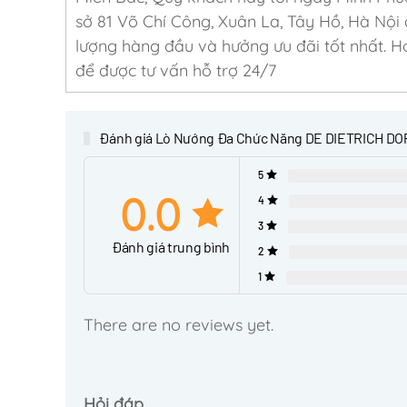
sở 81 Võ Chí Công, Xuân La, Tây Hồ, Hà Nội
lượng hàng đầu và hưởng ưu đãi tốt nhất. Ho
để được tư vấn hỗ trợ 24/7
Đánh giá Lò Nướng Đa Chức Năng DE DIETRICH D
5
0.0
4
3
Đánh giá trung bình
2
1
There are no reviews yet.
Hỏi đáp