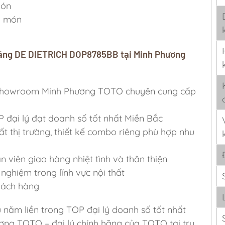
món
5 món
năng DE DIETRICH DOP8785BB tại Minh Phương
ỷ, Showroom Minh Phương TOTO chuyên cung cấp
P đại lý đạt doanh số tốt nhất Miền Bắc
ất thị trường, thiết kế combo riêng phù hợp nhu
viên giao hàng nhiệt tình và thân thiện
nghiệm trong lĩnh vực nội thất
khách hàng
u năm liền trong TOP đại lý doanh số tốt nhất
ơng TOTO – đại lý chính hãng của TOTO tại trụ