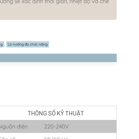
ướng sẽ xác định thời gian, nhiệt độ và chế
,
ng
Lò nướng đa chức năng
THÔNG SỐ KỸ THUẬT
Nguồn điện
220-240V