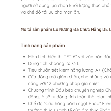
người sử dụng lựa chọn khối lượng thực phẩm.
và chế độ tối ưu cho món ăn.
Mô tả sản phẩm Lò Nướng Đa Chức Năng DE
Tính năng sản phẩm
Màn hình hiển thị TFT 6’’ với văn bản đầ
Dung tích khoang lò: 73 L
Tiêu chuẩn tiết kiệm năng lượng: A+ (Ch
Cửa đóng mở giảm chấn, nhẹ nhàng và êm
năng với 12 phương pháp gia nhiệt
Chương trình Đầu bếp chuyên nghiệp Ch
động, lò sẽ tự động tính toán thời gian, 
Chế độ “Cửa hàng bánh ngọt Pháp” French
thưởng thức sự tinh tế của ẩm thực Pháp