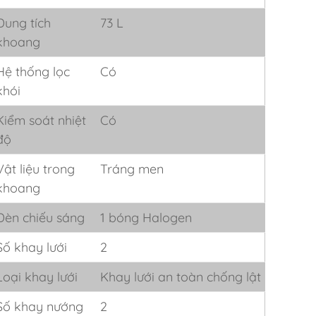
Dung tích
73 L
khoang
Hệ thống lọc
Có
khói
Kiểm soát nhiệt
Có
độ
Vật liệu trong
Tráng men
khoang
Đèn chiếu sáng
1 bóng Halogen
Số khay lưới
2
Loại khay lưới
Khay lưới an toàn chống lật
Số khay nướng
2