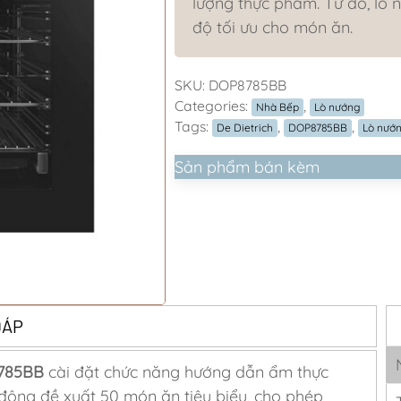
lượng thực phẩm. Từ đó, lò n
độ tối ưu cho món ăn.
SKU:
DOP8785BB
Categories:
,
Nhà Bếp
Lò nướng
Tags:
,
,
De Dietrich
DOP8785BB
Lò nướ
Sản phẩm bán kèm
ĐÁP
8785BB
cài đặt chức năng hướng dẫn ẩm thực
 động đề xuất 50 món ăn tiêu biểu, cho phép