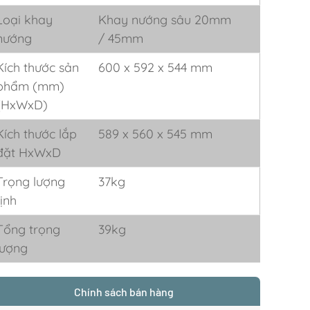
Loại khay
Khay nướng sâu 20mm
nướng
/ 45mm
Kích thước sản
600 x 592 x 544 mm
phẩm (mm)
(HxWxD)
Kích thước lắp
589 x 560 x 545 mm
đặt HxWxD
Trọng lượng
37kg
tịnh
Tổng trọng
39kg
lượng
Chính sách bán hàng