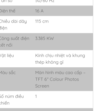
Tần số
50/60 Hz
Điện thế
16 A
Chiều dài dây
115 cm
điện
Công suất điện
3.385 KW
kết nối
Vật liệu
Kính chịu nhiệt và khung
thép không gỉ
Màu sắc
Màn hình màu cao cấp –
TFT 6″ Colour Photos
Screen
Số núm điều
1
khiển