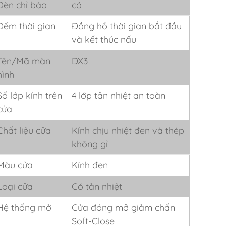
Đèn chỉ báo
có
Đếm thời gian
Đồng hồ thời gian bắt đầu
và kết thúc nấu
Tên/Mã màn
DX3
hình
Số lớp kính trên
4 lớp tản nhiệt an toàn
cửa
Chất liệu cửa
Kính chịu nhiệt đen và thép
không gỉ
Màu cửa
Kính đen
Loại cửa
Có tản nhiệt
Hệ thống mở
Cửa đóng mở giảm chấn
Soft-Close