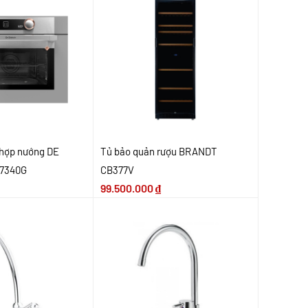
 hợp nướng DE
Tủ bảo quản rượu BRANDT
C7340G
CB377V
99.500.000
₫