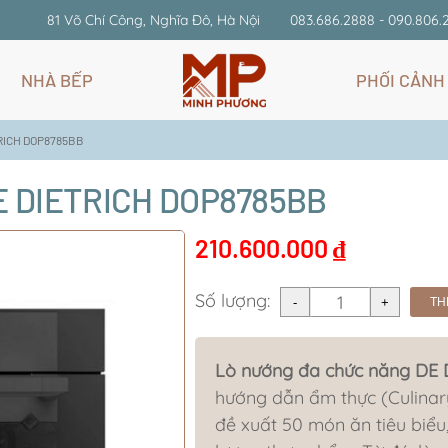
81 Võ Chí Công, Nghĩa Đô, Hà Nội
083.686.2888 - 090.806.
NHÀ BẾP
PHỐI CẢNH
TRICH DOP8785BB
E DIETRICH DOP8785BB
210.600.000
₫
Số lượng:
TH
Lò nướng đa chức năng DE
hướng dẫn ẩm thực (Culinar
đề xuất 50 món ăn tiêu biểu