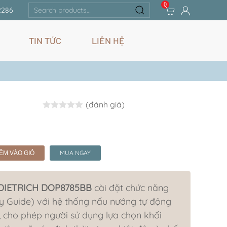
0
Search
2286
for:
TIN TỨC
LIÊN HỆ
(đánh giá)
Rated
0.0
out of 5
MUA NGAY
ÊM VÀO GIỎ
 DIETRICH DOP8785BB
cài đặt chức năng
y Guide) với hệ thống nấu nướng tự động
, cho phép người sử dụng lựa chọn khối