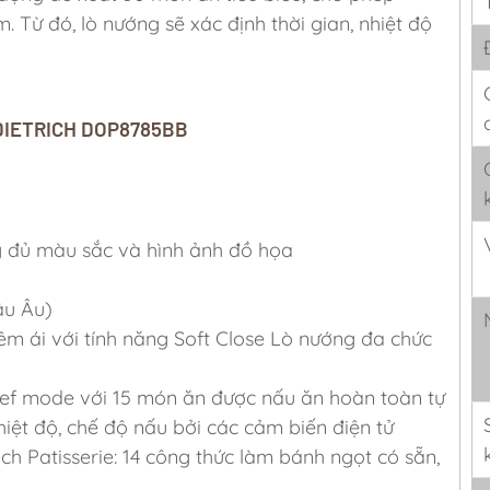
 Từ đó, lò nướng sẽ xác định thời gian, nhiệt độ
 DIETRICH DOP8785BB
y đủ màu sắc và hình ảnh đồ họa
âu Âu)
 ái với tính năng Soft Close Lò nướng đa chức
ef mode với 15 món ăn được nấu ăn hoàn toàn tự
nhiệt độ, chế độ nấu bởi các cảm biến điện tử
 Patisserie: 14 công thức làm bánh ngọt có sẵn,