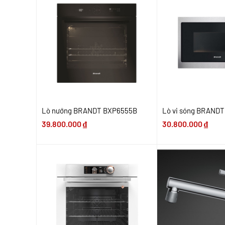
Lò nướng BRANDT BXP6555B
Lò vi sóng BRANDT
39.800.000
₫
30.800.000
₫