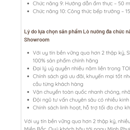
Chức năng 9: Hướng dẫn ẩm thực – 50 
Chức năng 10: Công thức bếp trưởng – 1
Lý do lựa chọn sản phẩm Lò nướng đa chức 
Showroom
Với uy tín bền vững qua hơn 2 thập k
100% sản phẩm chính hãng
Đại lý uỷ quyền nhiều năm liền trong TO
Chính sách giá ưu đãi, khuyến mại tốt nh
cầu từng khách hàng
Vận chuyển toàn quốc nhanh chóng, nhân 
Đội ngũ tư vấn chuyên sâu có nhiều kinh 
Chính sách linh hoạt, hỗ trợ tối đa cho 
Với uy tín bền vững qua hơn 2 thập kỷ, nhiề
Miền Bắc, Quý khách hãy tới ngay Minh Phư