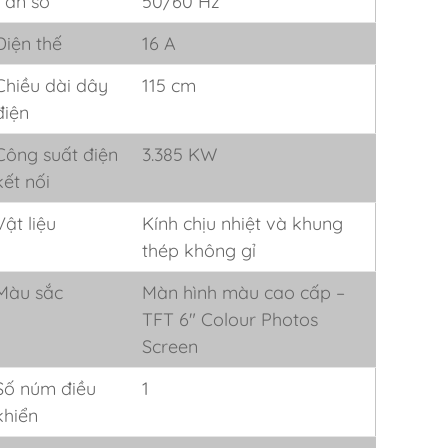
Tần số
50/60 Hz
Điện thế
16 A
Chiều dài dây
115 cm
điện
Công suất điện
3.385 KW
kết nối
Vật liệu
Kính chịu nhiệt và khung
thép không gỉ
Màu sắc
Màn hình màu cao cấp –
TFT 6″ Colour Photos
Screen
Số núm điều
1
khiển