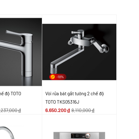
-18%
chế độ TOTO
Vòi rửa bát gắt tường 2 chế độ
TOTO TKS05316J
.237.000
₫
6.650.200
₫
8.110.000
₫