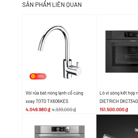
SẢN PHẨM LIÊN QUAN
-18%
Vòi rửa bát nóng lạnh cổ cứng
Lò vi sóng kết hợp
xoay TOTO TX606KES
DIETRICH DKC7340
4.049.980
₫
4.939.000
₫
151.500.000
₫