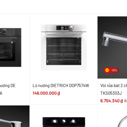
-18%
 nướng DE
Lò nướng DIETRICH DOP7574W
Vòi rửa bát 2 
146.000.000
₫
A
TKS05303J
6.754.340
₫
8