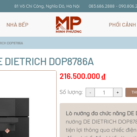
81 Võ Chí Công, Nghĩa Đô, Hà Nội
083.686.2888 - 090.806.
NHÀ BẾP
PHỐI CẢNH
TRICH DOP8786A
E DIETRICH DOP8786A
216.500.000
₫
Số lượng:
TH
Lò nướng đa chức năng DE
nướng DE DIETRICH DOP8786A c
tiện lợi thông qua chiếc điệ