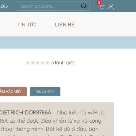
0
Search
2286
for:
TIN TỨC
LIÊN HỆ
(đánh giá)
Rated
0.0
out of 5
MUA NGAY
ÊM VÀO GIỎ
 DIETRICH DOP8786A
– Nhờ kết nối WIFI, lò
ó thể được điều khiển từ xa vô cùng
n thoại thông minh. Bất kể dù ở đâu, bạn