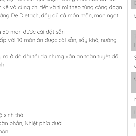
 kế vô cùng chi tiết và tỉ mỉ theo từng công đoạn
ướng De Dietrich, đầy đủ cả món mặn, món ngọt
n 50 món được cài đặt sẵn
hấp với 10 món ăn được cài sẵn, sấy khô, nướng
 ra ở độ dài tối đa nhưng vẫn an toàn tuyệt đối
nh
 sinh thái
àn phần, Nhiệt phía dưới
 món