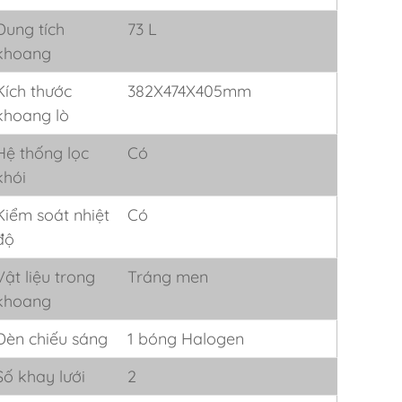
Dung tích
73 L
khoang
Kích thước
382X474X405mm
khoang lò
Hệ thống lọc
Có
khói
Kiểm soát nhiệt
Có
độ
Vật liệu trong
Tráng men
khoang
Đèn chiếu sáng
1 bóng Halogen
Số khay lưới
2