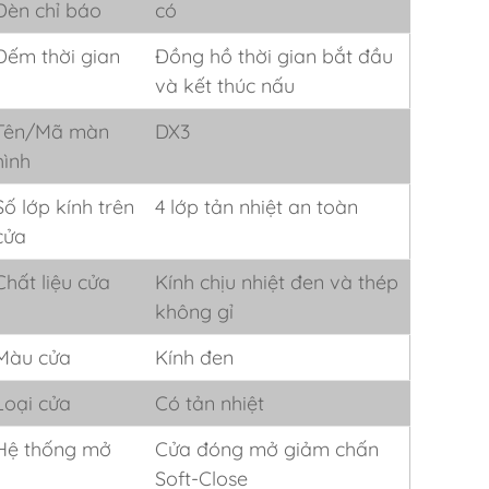
Đèn chỉ báo
có
Đếm thời gian
Đồng hồ thời gian bắt đầu
và kết thúc nấu
Tên/Mã màn
DX3
hình
Số lớp kính trên
4 lớp tản nhiệt an toàn
cửa
Chất liệu cửa
Kính chịu nhiệt đen và thép
không gỉ
Màu cửa
Kính đen
Loại cửa
Có tản nhiệt
Hệ thống mở
Cửa đóng mở giảm chấn
Soft-Close