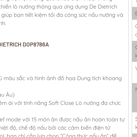
u khiển lò nướng thông qua ứng dụng De Dietrich
 giúp bạn tiết kiệm tối đa công sức nấu nướng và
nh.
 DIETRICH DOP8786A
đủ màu sắc và hình ảnh đồ họa Dung tích khoang
âu Âu)
 ái với tính năng Soft Close Lò nướng đa chức
ef mode với 15 món ăn được nấu ăn hoàn toàn tự
nhiệt độ, chế độ nấu bởi các cảm biến điện tử
l, bạn chỉ cần lựa chọn “Công thức nấu ăn” để