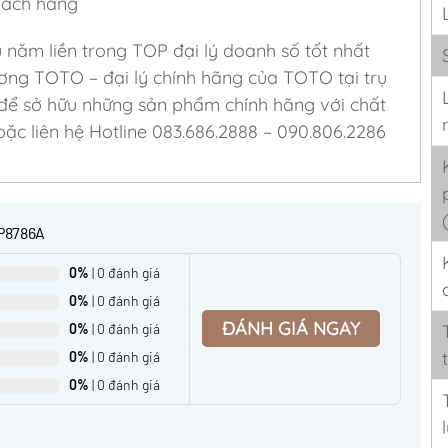
khách hàng
u năm liền trong TOP đại lý doanh số tốt nhất
ơng TOTO – đại lý chính hãng của TOTO tại trụ
 để sở hữu những sản phẩm chính hãng với chất
ặc liên hệ Hotline 083.686.2888 – 090.806.2286
P8786A
0%
| 0 đánh giá
0%
| 0 đánh giá
ĐÁNH GIÁ NGAY
0%
| 0 đánh giá
0%
| 0 đánh giá
0%
| 0 đánh giá