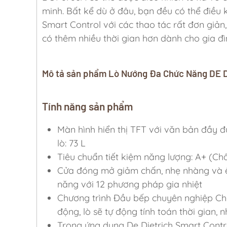
minh. Bất kể dù ở đâu, bạn đều có thể điề
Smart Control với các thao tác rất đơn giản,
có thêm nhiều thời gian hơn dành cho gia đì
Mô tả sản phẩm Lò Nướng Đa Chức Năng DE
Tính năng sản phẩm
Màn hình hiển thị TFT với văn bản đầy 
lò: 73 L
Tiêu chuẩn tiết kiệm năng lượng: A+ (Ch
Cửa đóng mở giảm chấn, nhẹ nhàng và êm
năng với 12 phương pháp gia nhiệt
Chương trình Đầu bếp chuyên nghiệp Ch
động, lò sẽ tự động tính toán thời gian, 
Trong ứng dụng De Dietrich Smart Contro