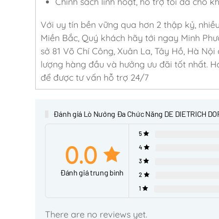
Chính sách linh hoạt, hỗ trợ tối đa cho 
Với uy tín bền vững qua hơn 2 thập kỷ, nhiề
Miền Bắc, Quý khách hãy tới ngay Minh Phư
sở 81 Võ Chí Công, Xuân La, Tây Hồ, Hà Nội
lượng hàng đầu và hưởng ưu đãi tốt nhất. Ho
để được tư vấn hỗ trợ 24/7
Đánh giá Lò Nướng Đa Chức Năng DE DIETRICH DO
5
0.0
4
3
Đánh giá trung bình
2
1
There are no reviews yet.