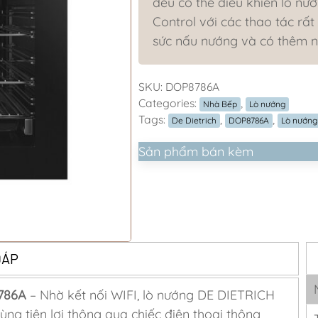
đều có thể điều khiển lò nư
Control với các thao tác rất 
sức nấu nướng và có thêm n
SKU:
DOP8786A
Categories:
,
Nhà Bếp
Lò nướng
Tags:
,
,
De Dietrich
DOP8786A
Lò nướng
Sản phẩm bán kèm
ĐÁP
786A
– Nhờ kết nối WIFI, lò nướng DE DIETRICH
̀ng tiện lợi thông qua chiếc điện thoại thông