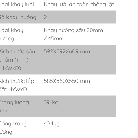
Loại khay lưới
Khay lưới an toàn chống lật
Số khay nướng
2
Loại khay
Khay nướng sâu 20mm
nướng
/ 45mm
Kích thước sản
592X592X609 mm
phẩm (mm)
(HxWxD)
Kích thước lắp
585X560X550 mm
đặt HxWxD
Trọng lượng
39.1kg
tịnh
Tổng trọng
40.4kg
lượng