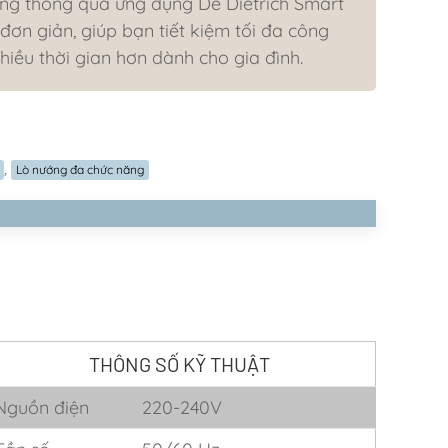
ớng thông qua ứng dụng De Dietrich Smart
đơn giản, giúp bạn tiết kiệm tối đa công
hiều thời gian hơn dành cho gia đình.
,
Lò nướng đa chức năng
THÔNG SỐ KỸ THUẬT
Nguồn điện
220-240V