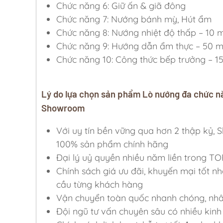
Chức năng 6: Giữ ấn & giã đông
Chức năng 7: Nướng bánh mỳ, Hút ẩm
Chức năng 8: Nướng nhiệt độ thấp – 10 
Chức năng 9: Hướng dẫn ẩm thực – 50 
Chức năng 10: Công thức bếp trưởng – 1
Lý do lựa chọn sản phẩm Lò nướng đa chức 
Showroom
Với uy tín bền vững qua hơn 2 thập k
100% sản phẩm chính hãng
Đại lý uỷ quyền nhiều năm liền trong TO
Chính sách giá ưu đãi, khuyến mại tốt nh
cầu từng khách hàng
Vận chuyển toàn quốc nhanh chóng, nhân 
Đội ngũ tư vấn chuyên sâu có nhiều kinh 