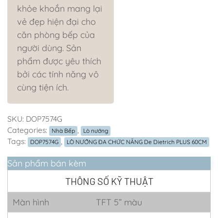
khỏe khoắn mang lại
vẻ đẹp hiện đại cho
căn phòng bếp của
người dùng. Sản
phẩm được yêu thích
bởi các tính năng vô
cùng tiện ích.
SKU:
DOP7574G
Categories:
,
Nhà Bếp
Lò nướng
Tags:
,
DOP7574G
LÒ NƯỚNG ĐA CHỨC NĂNG De Dietrich PLUS 60CM
Sản phẩm bán kèm
THÔNG SỐ KỸ THUẬT
Màn hình
TFT 5” màu