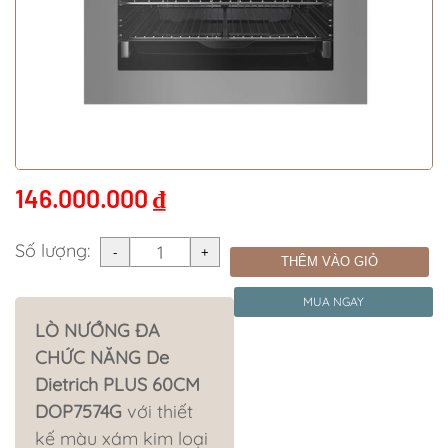
146.000.000
₫
Số lượng:
THÊM VÀO GIỎ
MUA NGAY
LÒ NƯỚNG ĐA
CHỨC NĂNG De
Dietrich PLUS 60CM
DOP7574G
với thiết
kế màu xám kim loại