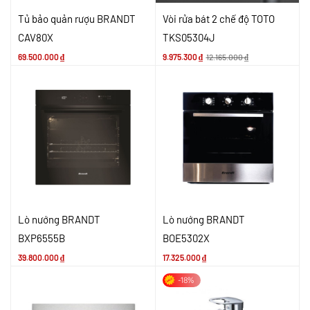
Tủ bảo quản rượu BRANDT
Vòi rửa bát 2 chế độ TOTO
CAV80X
TKS05304J
69.500.000
₫
9.975.300
₫
12.165.000
₫
Lò nướng BRANDT
Lò nướng BRANDT
BXP6555B
BOE5302X
39.800.000
₫
17.325.000
₫
-18%