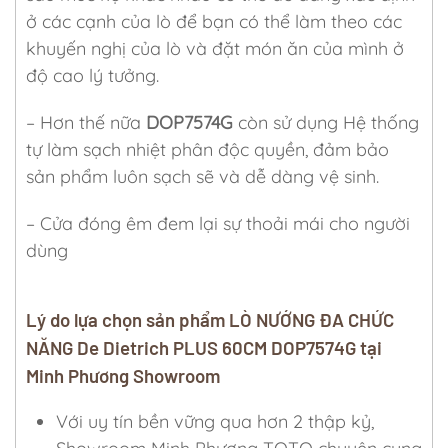
ở các cạnh của lò để bạn có thể làm theo các
khuyến nghị của lò và đặt món ăn của mình ở
độ cao lý tưởng.
– Hơn thế nữa
DOP7574G
còn sử dụng Hệ thống
tự làm sạch nhiệt phân độc quyền, đảm bảo
sản phẩm luôn sạch sẽ và dễ dàng vệ sinh.
– Cửa đóng êm đem lại sự thoải mái cho người
dùng
Lý do lựa chọn sản phẩm LÒ NƯỚNG ĐA CHỨC
NĂNG De Dietrich PLUS 60CM DOP7574G tại
Minh Phương Showroom
Với uy tín bền vững qua hơn 2 thập kỷ,