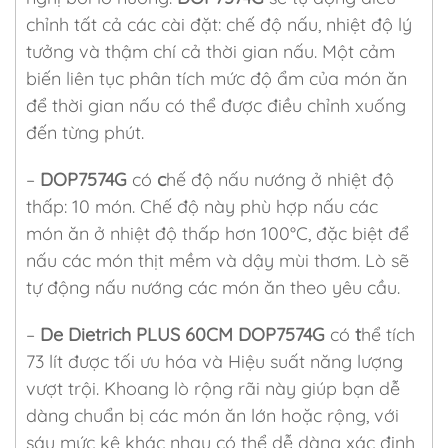
chỉnh tất cả các cài đặt: chế độ nấu, nhiệt độ lý
tưởng và thậm chí cả thời gian nấu. Một cảm
biến liên tục phân tích mức độ ẩm của món ăn
để thời gian nấu có thể được điều chỉnh xuống
đến từng phút.
–
DOP7574G
có
c
hế độ nấu nướng ở nhiệt độ
thấp: 10 món. Chế độ này phù hợp nấu các
món ăn ở nhiệt độ thấp hơn 100°C, đặc biệt để
nấu các món thịt mềm và dậy mùi thơm. Lò sẽ
tự động nấu nướng các món ăn theo yêu cầu.
–
De Dietrich PLUS 60CM DOP7574G
có
t
hể tích
73 lít được tối ưu hóa và Hiệu suất năng lượng
vượt trội. Khoang lò rộng rãi này giúp bạn dễ
dàng chuẩn bị các món ăn lớn hoặc rộng, với
sáu mức kệ khác nhau có thể dễ dàng xác định