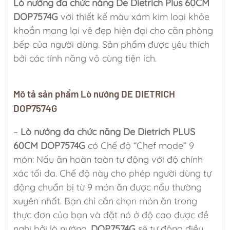
Lò nướng đa chức năng De Dietrich Plus 60CM
DOP7574G
với thiết kế màu xám kim loại khỏe
khoắn mang lại vẻ đẹp hiện đại cho căn phòng
bếp của người dùng. Sản phẩm được yêu thích
bởi các tính năng vô cùng tiện ích.
Mô tả sản phẩm Lò nướng DE DIETRICH
DOP7574G
–
Lò nướng đa chức năng De Dietrich PLUS
60CM DOP7574G
có Chế độ “Chef mode” 9
món: Nấu ăn hoàn toàn tự động với độ chính
xác tối đa. Chế độ này cho phép người dùng tự
động chuẩn bị từ 9 món ăn được nấu thường
xuyên nhất. Bạn chỉ cần chọn món ăn trong
thực đơn của bạn và đặt nó ở độ cao được đề
nghị bởi lò nướng.
DOP7574G
sẽ tự động điều