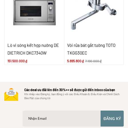
Lò vi sóng kết hợp nướng DE
Vòi rửa bát gắt tường TOTO
DIETRICH DKC7340W
TKGG30EC
151.500.000
₫
5.895.800
₫
7.190.000
₫
Các deal ưu đãi lên đến 30%++ sẽ được gửi đến inbox của bạn
Khi nhấp vào Đăng ký, bạn đồng ý với các Điều Khoản & Điều Kiện và Chính Sách
Bảo Mật của chúng tôi
ĐĂNG KÝ