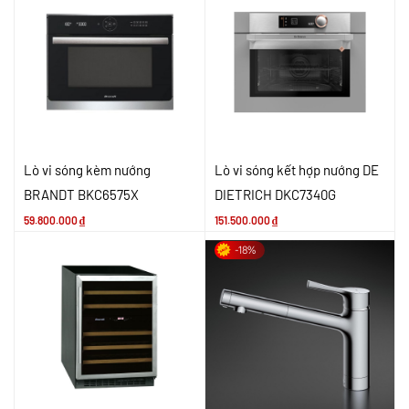
Lò vi sóng kèm nướng
Lò vi sóng kết hợp nướng DE
BRANDT BKC6575X
DIETRICH DKC7340G
59.800.000
₫
151.500.000
₫
-18%