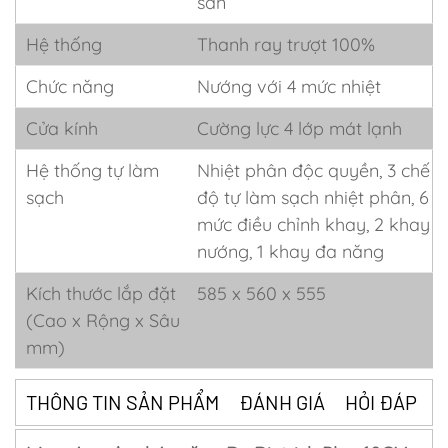
sẵn
Hệ thống
Thanh ray trượt 100%
Chức năng
Nướng với 4 mức nhiệt
Cửa kính
Cường lực 4 lớp mát lạnh
Hệ thống tự làm
Nhiệt phân độc quyền, 3 chế
sạch
độ tự làm sạch nhiệt phân, 6
mức điều chỉnh khay, 2 khay
nướng, 1 khay đa năng
Kích thước lắp đặt
585 x 560 x 555
(Cao x Rộng x Sâu
mm)
THÔNG TIN SẢN PHẨM
ĐÁNH GIÁ
HỎI ĐÁP