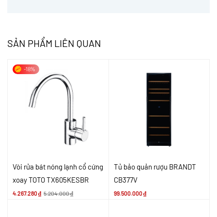
SẢN PHẨM LIÊN QUAN
-18%
Vòi rửa bát nóng lạnh cổ cứng
Tủ bảo quản rượu BRANDT
xoay TOTO TX605KESBR
CB377V
4.267.280
₫
5.204.000
₫
99.500.000
₫