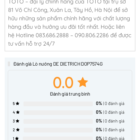
TOTO – đại lý chính hãng của TOTO tại trụ sở
81 Võ Chí Công, Xuân La, Tây Hồ, Hà Nội để sở
hữu những sản phẩm chính hãng với chất lượng
hàng đầu và hưởng ưu đãi tốt nhất. Hoặc liên
hệ Hotline 083.686.2888 – 090.806.2286 để được
tư vấn hỗ trợ 24/7
Đánh giá Lò nướng DE DIETRICH DOP7574G
0.0
Đánh giá trung bình
0%
| 0 đánh giá
5
0%
| 0 đánh giá
4
0%
| 0 đánh giá
3
0%
| 0 đánh giá
2
0%
| 0 đánh giá
1