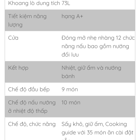
Khoang lò dung tích
73L
Tiết kiệm năng
hạng A+
lượng
Cửa
Đóng mở nhẹ nhàng 12 chức
năng nấu bao gồm nướng
đối lưu
Kết hợp
Nhiệt, giữ ấm và nướng
bánh
Chế độ đầu bếp
9 món
Chế độ nấu nướng
10 món
ở nhiệt độ thấp
Chế độ, chức năng
Sấy khô, giữ ấm, Cooking
guide với 35 món ăn cài đặt