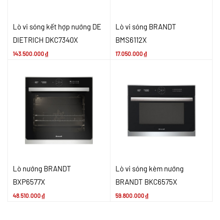
Lò vi sóng kết hợp nướng DE
Lò vi sóng BRANDT
DIETRICH DKC7340X
BMS6112X
143.500.000
₫
17.050.000
₫
Lò nướng BRANDT
Lò vi sóng kèm nướng
BXP6577X
BRANDT BKC6575X
48.510.000
₫
59.800.000
₫