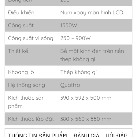
Ðiều khiển
Núm xoay màn hình LCD
Công suất
1550W
Công suất vi sóng
250 – 900W
Thiết kế
Bề mặt kính đen trên nền
thép không gỉ
Khoang lò
Thép không gỉ
Hệ thống sóng
Quattro
Kích thước sản
390 x 592 x 500 mm
phẩm
Kích thước lắp đặt
380 x 560 x 550 mm
THÔNG TIN SẢN PHẨM
ĐÁNH GIÁ
HỎI ĐÁP