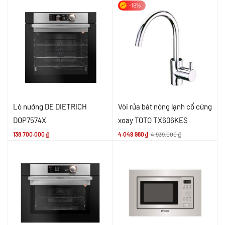
-18%
Lò nướng DE DIETRICH
Vòi rửa bát nóng lạnh cổ cứng
DOP7574X
xoay TOTO TX606KES
138.700.000
₫
4.049.980
₫
4.939.000
₫