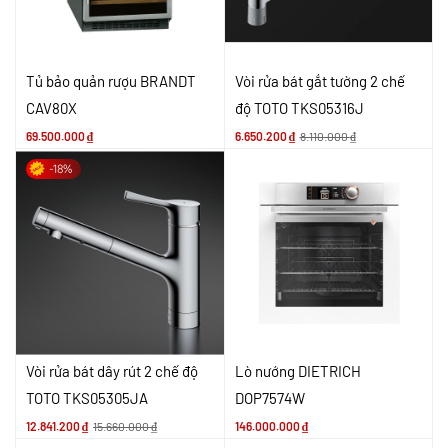
Tủ bảo quản rượu BRANDT
Vòi rửa bát gắt tường 2 chế
CAV80X
độ TOTO TKS05316J
69.500.000
₫
6.650.200
₫
8.110.000
₫
-18%
Vòi rửa bát dây rút 2 chế độ
Lò nướng DIETRICH
TOTO TKS05305JA
DOP7574W
12.841.200
₫
15.660.000
₫
146.000.000
₫