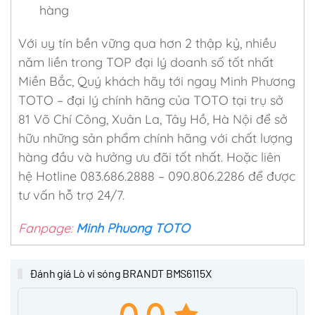
hàng
Với uy tín bền vững qua hơn 2 thập kỷ, nhiều
năm liền trong TOP đại lý doanh số tốt nhất
Miền Bắc, Quý khách hãy tới ngay Minh Phương
TOTO – đại lý chính hãng của TOTO tại trụ sở
81 Võ Chí Công, Xuân La, Tây Hồ, Hà Nội để sở
hữu những sản phẩm chính hãng với chất lượng
hàng đầu và hưởng ưu đãi tốt nhất. Hoặc liên
hệ Hotline 083.686.2888 – 090.806.2286 để được
tư vấn hỗ trợ 24/7.
Fanpage:
Minh Phuong TOTO
Đánh giá Lò vi sóng BRANDT BMS6115X