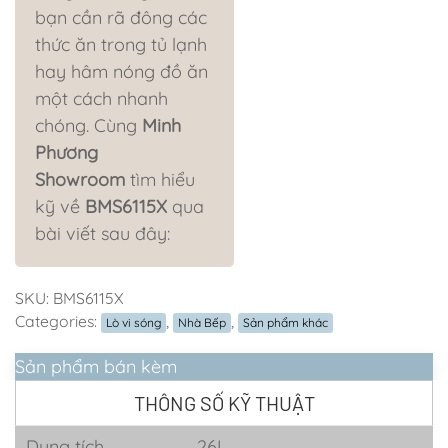
bạn cần rã đông các
thức ăn trong tủ lạnh
hay hâm nóng đồ ăn
một cách nhanh
chóng.
Cùng
Minh
Phương
Showroom
tìm hiểu
kỹ về
BMS6115X
qua
bài viết sau đây:
SKU:
BMS6115X
Categories:
,
,
Lò vi sóng
Nhà Bếp
Sản phẩm khác
Sản phẩm bán kèm
THÔNG SỐ KỸ THUẬT
Dung tích
26L