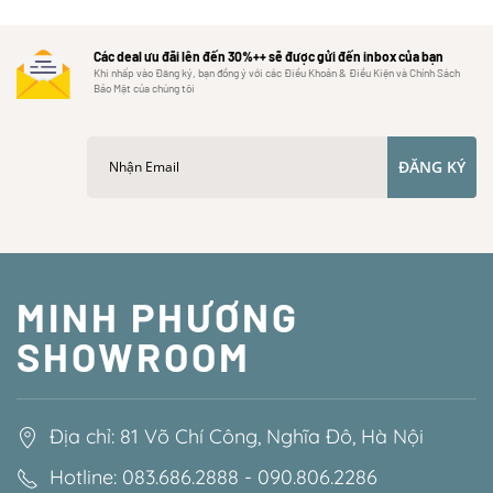
Các deal ưu đãi lên đến 30%++ sẽ được gửi đến inbox của bạn
Khi nhấp vào Đăng ký, bạn đồng ý với các Điều Khoản & Điều Kiện và Chính Sách
Bảo Mật của chúng tôi
ĐĂNG KÝ
MINH PHƯƠNG
SHOWROOM
Địa chỉ: 81 Võ Chí Công, Nghĩa Đô, Hà Nội
Hotline: 083.686.2888 - 090.806.2286