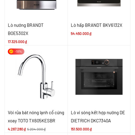
Lò nướng BRANDT
Lò hấp BRANDT BKV6132X
BOE5302X
54.450.000
₫
17.325.000
₫
-18%
Vòi rửa bát nóng lạnh cổ cứng
Lò vi sóng kết hợp nướng DE
xoay TOTO TX605KESBR
DIETRICH DKC7340A
4.267.280
₫
5.204.000
₫
151.500.000
₫