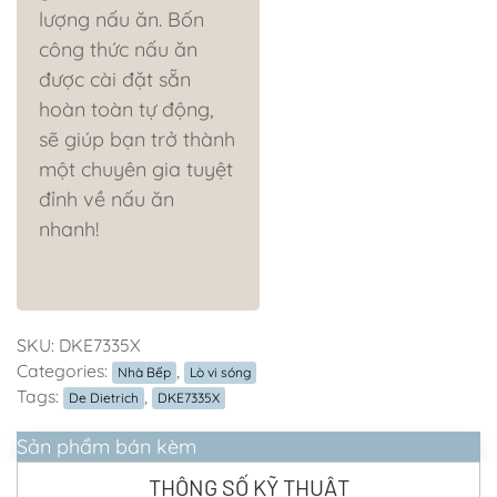
lượng nấu ăn. Bốn
công thức nấu ăn
được cài đặt sẵn
hoàn toàn tự động,
sẽ giúp bạn trở thành
một chuyên gia tuyệt
đỉnh về nấu ăn
nhanh!
SKU:
DKE7335X
Categories:
,
Nhà Bếp
Lò vi sóng
Tags:
,
De Dietrich
DKE7335X
Sản phẩm bán kèm
THÔNG SỐ KỸ THUẬT