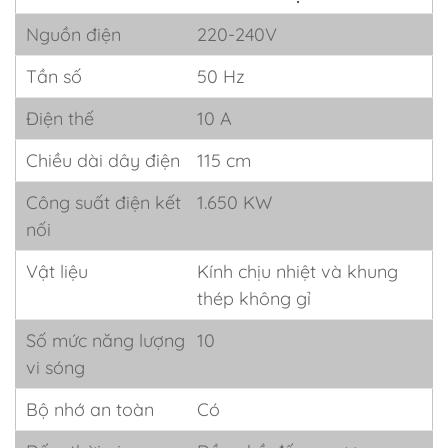
Nguồn điện
220-240V
Tần số
50 Hz
Điện thế
10 A
Chiều dài dây điện
115 cm
Công suất điện kết
1.650 KW
nối
Vật liệu
Kính chịu nhiệt và khung
thép không gỉ
Số mức năng lượng
10
vi sóng
Bộ nhớ an toàn
Có