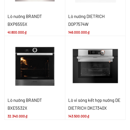
Lò nướng BRANDT
Lò nướng DIETRICH
BXP6555X
DOP7574W
41.800.000
₫
146.000.000
₫
Lò nướng BRANDT
Lò vi sóng kết hợp nướng DE
BXE5532X
DIETRICH DKC7340X
32.340.000
₫
143.500.000
₫