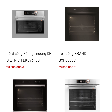
Lò vi sóng kết hợp nướng DE
Lò nướng BRANDT
DIETRICH DKC7340G
BXP6555B
151.500.000
₫
39.800.000
₫