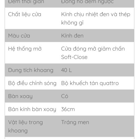
Đếm thời gian
Đồng hồ đếm ngược
Chất liệu cửa
Kính chịu nhiệt đen và thép
không gỉ
Màu cửa
Kính đen
Hệ thống mở
Cửa đóng mở giảm chấn
Soft-Close
Dung tích khoang
40 L
Bộ điều chỉnh sóng
Bộ khuếch tán quattro
Bàn xoay
Có
Bán kính bàn xoay
36cm
Vật liệu trong
Tráng men
khoang