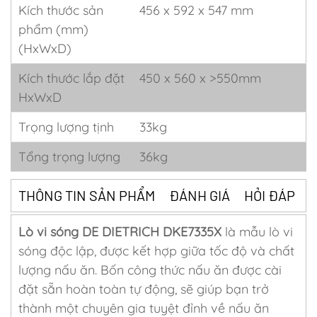
Kích thước sản
456 x 592 x 547 mm
phẩm (mm)
(HxWxD)
Kích thước lắp đặt
450 x 560 x >550mm
HxWxD
Trọng lượng tịnh
33kg
Tổng trọng lượng
36kg
THÔNG TIN SẢN PHẨM
ĐÁNH GIÁ
HỎI ĐÁP
Lò vi sóng DE DIETRICH DKE7335X
là mẫu lò vi
sóng độc lập, được kết hợp giữa tốc độ và chất
lượng nấu ăn. Bốn công thức nấu ăn được cài
đặt sẵn hoàn toàn tự động, sẽ giúp bạn trở
thành một chuyên gia tuyệt đỉnh về nấu ăn