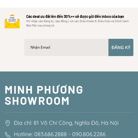
Các deal ưu đãi lên đến 30%++ sẽ được gửi đến inbox của bạn
Khi nhấp vào Đăng ký, bạn đồng ý với các Điều Khoản & Điều Kiện và Chính Sách
Bảo Mật của chúng tôi
ĐĂNG KÝ
MINH PHƯƠNG
SHOWROOM
Địa chỉ: 81 Võ Chí Công, Nghĩa Đô, Hà Nội
Hotline: 083.686.2888 - 090.806.2286