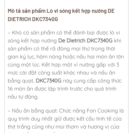
Mô tả sản phẩm Lò vi sóng kết hợp nướng DE
DIETRICH DKC7340G
– Khó có sản phẩm có thể đánh bại được lò vi
sóng kết hợp nướng
De Dietrich DKC7340G
khi
sản phẩm có thể rã đông mọi thứ trong thời
gian kỷ lục, hâm nóng hoặc nấu hai món ăn lớn
cùng một lúc. Kết hợp một vỉ nướng gấp với 3
mức cài đặt công suất khác nhau và nấu ăn
bằng quạt,
DKC7340G
này cung cấp công thức
16 món ăn được lập trình trước cho quá trình
nấu tự động.
– Nấu ăn bằng quạt: Chức năng Fan Cooking là
quy trình duy nhất giữ được kết cấu tinh tế của
thịt trắng cũng như mùi thơm và hương vị của