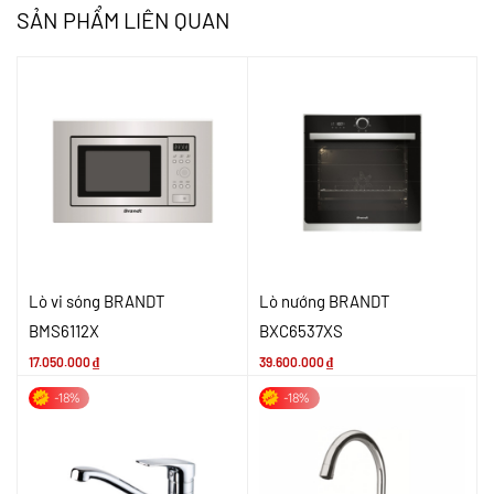
SẢN PHẨM LIÊN QUAN
Lò vi sóng BRANDT
Lò nướng BRANDT
BMS6112X
BXC6537XS
17.050.000
₫
39.600.000
₫
-18%
-18%