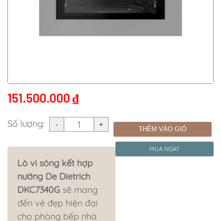
151.500.000
₫
Số lượng:
THÊM VÀO GIỎ
MUA NGAY
Lò vi sóng kết hợp
nướng
De Dietrich
DKC7340G
sẽ mang
đến vẻ đẹp hiện đại
cho phòng bếp nhà