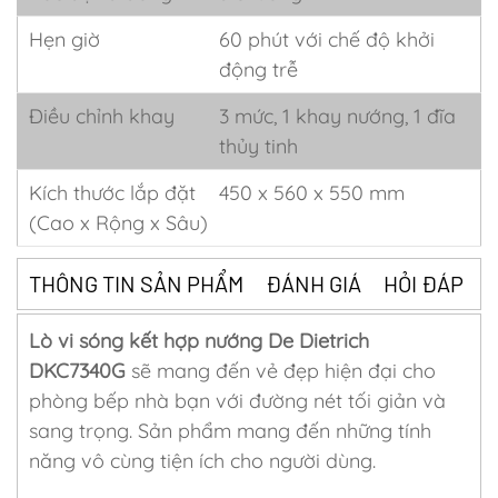
Hẹn giờ
60 phút với chế độ khởi
động trễ
Điều chỉnh khay
3 mức, 1 khay nướng, 1 đĩa
thủy tinh
Kích thước lắp đặt
450 x 560 x 550 mm
(Cao x Rộng x Sâu)
THÔNG TIN SẢN PHẨM
ĐÁNH GIÁ
HỎI ĐÁP
Lò vi sóng kết hợp nướng
De Dietrich
DKC7340G
sẽ mang đến vẻ đẹp hiện đại cho
phòng bếp nhà bạn với đường nét tối giản và
sang trọng. Sản phẩm mang đến những tính
năng vô cùng tiện ích cho người dùng.