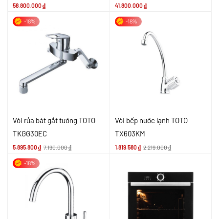
58.800.000
₫
41.800.000
₫
-18%
-18%
Vòi rửa bát gắt tường TOTO
Vòi bếp nước lạnh TOTO
TKGG30EC
TX603KM
5.895.800
₫
7.190.000
₫
1.819.580
₫
2.219.000
₫
-18%