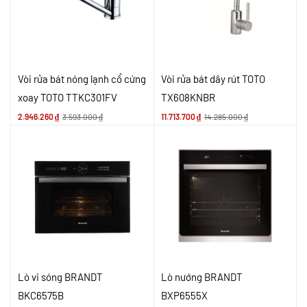
Vòi rửa bát nóng lạnh cổ cứng
Vòi rửa bát dây rút TOTO
xoay TOTO TTKC301FV
TX608KNBR
2.946.260
₫
3.593.000
₫
11.713.700
₫
14.285.000
₫
Lò vi sóng BRANDT
Lò nướng BRANDT
BKC6575B
BXP6555X