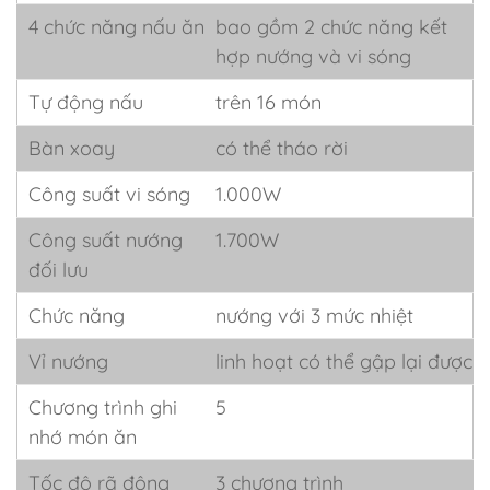
4 chức năng nấu ăn
bao gồm 2 chức năng kết
hợp nướng và vi sóng
Tự động nấu
trên 16 món
Bàn xoay
có thể tháo rời
Công suất vi sóng
1.000W
Công suất nướng
1.700W
đối lưu
Chức năng
nướng với 3 mức nhiệt
Vỉ nướng
linh hoạt có thể gập lại được
Chương trình ghi
5
nhớ món ăn
Tốc độ rã đông
3 chương trình