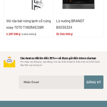
Vòi rửa bát nóng lạnh cổ cứng
Lò nướng BRANDT
xoay TOTO TX605KESBR
BXE5532X
4.267.280
₫
5.204.000
₫
32.340.000
₫
Các deal ưu đãi lên đến 30%++ sẽ được gửi đến inbox của bạn
Khi nhấp vào Đăng ký, bạn đồng ý với các Điều Khoản & Điều Kiện và Chính Sách
Bảo Mật của chúng tôi
ĐĂNG KÝ