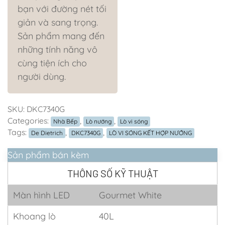
bạn với đường nét tối
giản và sang trọng.
Sản phẩm mang đến
những tính năng vô
cùng tiện ích cho
người dùng.
SKU:
DKC7340G
Categories:
,
,
Nhà Bếp
Lò nướng
Lò vi sóng
Tags:
,
,
De Dietrich
DKC7340G
LÒ VI SÓNG KẾT HỢP NƯỚNG
Sản phẩm bán kèm
THÔNG SỐ KỸ THUẬT
Màn hình LED
Gourmet White
Khoang lò
40L