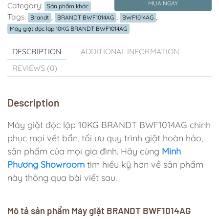
MUA NGAY
Category:
Sản phẩm khác
Tags:
,
,
,
Brandt
BRANDT BWF1014AG
BWF1014AG
Máy giặt độc lập 10KG BRANDT BWF1014AG
DESCRIPTION
ADDITIONAL INFORMATION
REVIEWS (0)
Description
Máy giặt độc lập 10KG BRANDT BWF1014AG chinh
phục mọi vết bẩn, tối ưu quy trình giặt hoàn hảo,
sản phẩm của mọi gia đình. Hãy cùng
Minh
Phương Showroom
tìm hiểu kỹ hơn về sản phẩm
này thông qua bài viết sau.
Mô tả sản phẩm Máy giặt BRANDT BWF1014AG