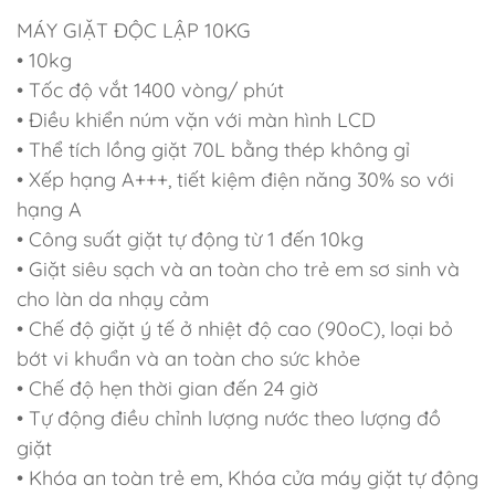
MÁY GIẶT ÐỘC LẬP 10KG
• 10kg
• Tốc độ vắt 1400 vòng/ phút
• Ðiều khiển núm vặn với màn hình LCD
• Thể tích lồng giặt 70L bằng thép không gỉ
• Xếp hạng A+++, tiết kiệm điện năng 30% so với
hạng A
• Công suất giặt tự động từ 1 đến 10kg
• Giặt siêu sạch và an toàn cho trẻ em sơ sinh và
cho làn da nhạy cảm
• Chế độ giặt ý tế ở nhiệt độ cao (90oC), loại bỏ
bớt vi khuẩn và an toàn cho sức khỏe
• Chế độ hẹn thời gian đến 24 giờ
• Tự động điều chỉnh lượng nước theo lượng đồ
giặt
• Khóa an toàn trẻ em, Khóa cửa máy giặt tự động