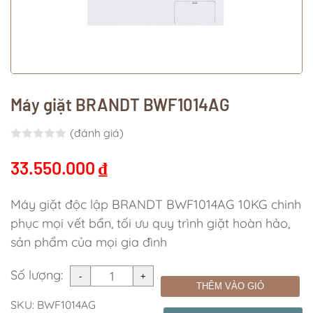
Máy giặt BRANDT BWF1014AG
(đánh giá)
Rated
0.0
out of 5
33.550.000
₫
Máy giặt độc lập BRANDT BWF1014AG 10KG chinh
phục mọi vết bẩn, tối ưu quy trình giặt hoàn hảo,
sản phẩm của mọi gia đình
Số lượng:
THÊM VÀO GIỎ
SKU:
BWF1014AG