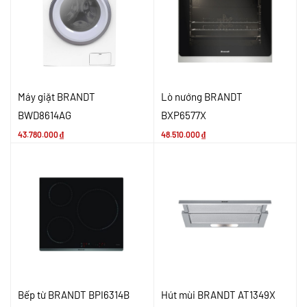
Máy giặt BRANDT
Lò nướng BRANDT
BWD8614AG
BXP6577X
43.780.000
₫
48.510.000
₫
Bếp từ BRANDT BPI6314B
Hút mùi BRANDT AT1349X