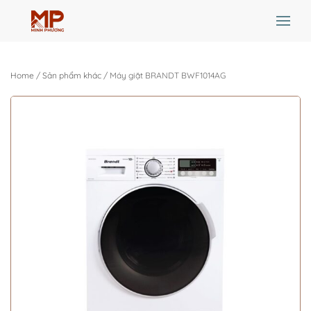
Skip
to
Home
main
/
Sản phẩm khác
/ Máy giặt BRANDT BWF1014AG
content