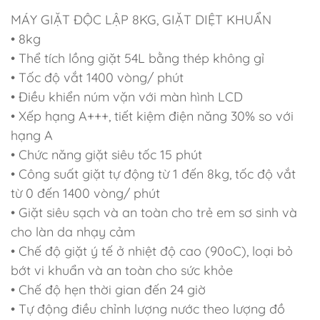
MÁY GIẶT ÐỘC LẬP 8KG, GIẶT DIỆT KHUẨN
• 8kg
• Thể tích lồng giặt 54L bằng thép không gỉ
• Tốc độ vắt 1400 vòng/ phút
• Ðiều khiển núm vặn với màn hình LCD
• Xếp hạng A+++, tiết kiệm điện năng 30% so với
hạng A
• Chức năng giặt siêu tốc 15 phút
• Công suất giặt tự động từ 1 đến 8kg, tốc độ vắt
từ 0 đến 1400 vòng/ phút
• Giặt siêu sạch và an toàn cho trẻ em sơ sinh và
cho làn da nhạy cảm
• Chế độ giặt ý tế ở nhiệt độ cao (90oC), loại bỏ
bớt vi khuẩn và an toàn cho sức khỏe
• Chế độ hẹn thời gian đến 24 giờ
• Tự động điều chỉnh lượng nước theo lượng đồ