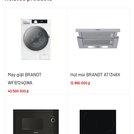
Máy giặt BRANDT
Hút mùi BRANDT AT1346X
WFB124QWA
12.650.000
₫
40.500.000
₫