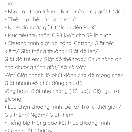
giặt
• Khóa an toàn trẻ em, Khóa cửa máy giặt tự động
• Thiết lập chế độ giặt điện tử
• Nhiệt độ nước giặt: từ lạnh đến 90oC
• Mức tiêu thụ thấp: 0,98 kWh cho 59 lít nước
• Chương trình giặt đa năng: Cotton/ Giặt tiết
kiệm/ Giặt thông thường/ Giặt đồ len/
Giặt đồ trẻ em/ Giặt đồ thể thao/ Chức năng ghi
nhớ chương trình giặt/ Xả và vắt/
Vắt/ Giặt nhanh 15 phút dành cho đồ mỏng nhẹ/
Giặt nhanh 45 phút dùng cho đồ
tổng hợp/ Giặt nhẹ nhàng (đồ lụa)/ Giặt ga trải
giường.
• Lựa chọn chương trình: Dễ là/ Trừ lùi thời gian/
Giũ thêm/ Ngâm/ Giặt thêm
• Tiếng bíp thông báo kết thúc chương trình
• Công suất: 2000W