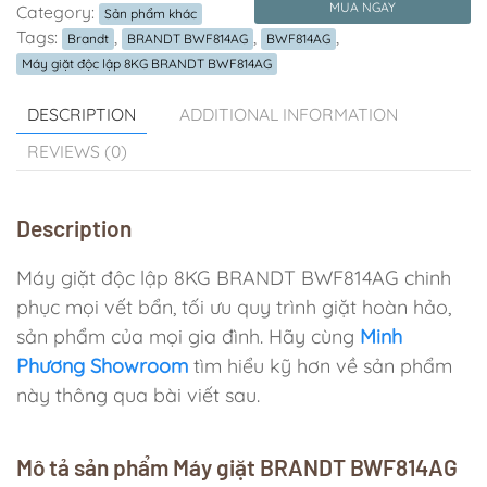
MUA NGAY
Category:
Sản phẩm khác
Tags:
,
,
,
Brandt
BRANDT BWF814AG
BWF814AG
Máy giặt độc lập 8KG BRANDT BWF814AG
DESCRIPTION
ADDITIONAL INFORMATION
REVIEWS (0)
Description
Máy giặt độc lập 8KG BRANDT BWF814AG chinh
phục mọi vết bẩn, tối ưu quy trình giặt hoàn hảo,
sản phẩm của mọi gia đình. Hãy cùng
Minh
Phương Showroom
tìm hiểu kỹ hơn về sản phẩm
này thông qua bài viết sau.
Mô tả sản phẩm Máy giặt BRANDT BWF814AG