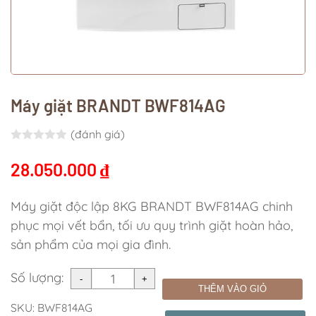
Máy giặt BRANDT BWF814AG
(đánh giá)
Rated
0.0
out of 5
28.050.000
₫
Máy giặt độc lập 8KG BRANDT BWF814AG chinh
phục mọi vết bẩn, tối ưu quy trình giặt hoàn hảo,
sản phẩm của mọi gia đình.
Số lượng:
THÊM VÀO GIỎ
SKU:
BWF814AG