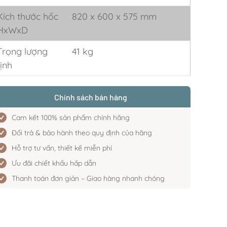
Kích thước hốc
820 x 600 x 575 mm
HxWxD
Trọng lượng
41 kg
tịnh
Chính sách bán hàng
Cam kết 100% sản phẩm chính hãng
Đổi trả & bảo hành theo quy định của hãng
Hỗ trợ tư vấn, thiết kế miễn phí
Ưu đãi chiết khấu hấp dẫn
Thanh toán đơn giản – Giao hàng nhanh chóng