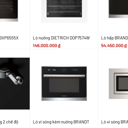
 BXP6555X
Lò nướng DIETRICH DOP7574W
Lò hấp BRAND
146.000.000
₫
54.450.000
₫
ng 2 chế độ
Lò vi sóng kèm nướng BRANDT
Lò vi sóng B