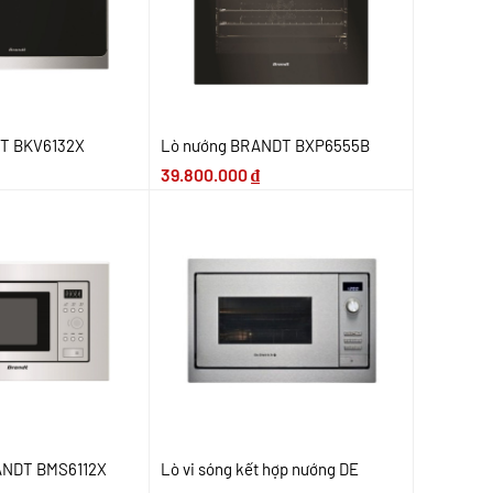
T BKV6132X
Lò nướng BRANDT BXP6555B
39.800.000
₫
RANDT BMS6112X
Lò vi sóng kết hợp nướng DE