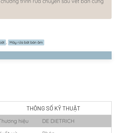
, chương trình rửa chuyên sâu vết bẩn cứng
,
bát
Máy rửa bát bán âm
THÔNG SỐ KỸ THUẬT
Thương hiệu
DE DIETRICH