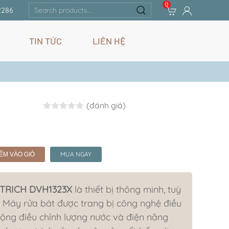
0
Search
2286
for:
TIN TỨC
LIÊN HỆ
(đánh giá)
Rated
0.0
out of 5
MUA NGAY
ÊM VÀO GIỎ
ETRICH DVH1323X
là thiết bị thông minh, tuỳ
Máy rửa bát được trang bị công nghệ điều
̂ng điều chỉnh lượng nước và điện năng