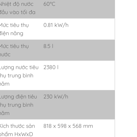
Nhiệt độ nước
60°C
đầu vào tối đa
Mức tiêu thụ
0.81 kW/h
điện năng
Mức tiêu thụ
8.5 l
nước
Lượng nước tiêu
2380 l
thụ trung bình
năm
Lượng điện tiêu
230 kW/h
thụ trung bình
năm
Kích thước sản
818 x 598 x 568 mm
phẩm HxWxD