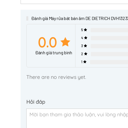
Đánh giá Máy rửa bát bán âm DE DIETRICH DVH1323
5
0.0
4
3
Đánh giá trung bình
2
1
There are no reviews yet.
Hỏi đáp