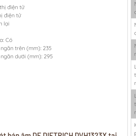
hị điện tử
ị điện tử
 lại
a: Có
a ngăn trên (mm): 235
a ngăn dưới (mm): 295
bát bán âm DE DIETRICH DVH1323X tại