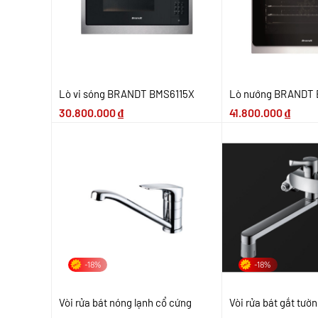
Lò vi sóng BRANDT BMS6115X
Lò nướng BRANDT
30.800.000
₫
41.800.000
₫
-18%
-18%
Vòi rửa bát nóng lạnh cổ cứng
Vòi rửa bát gắt tườ