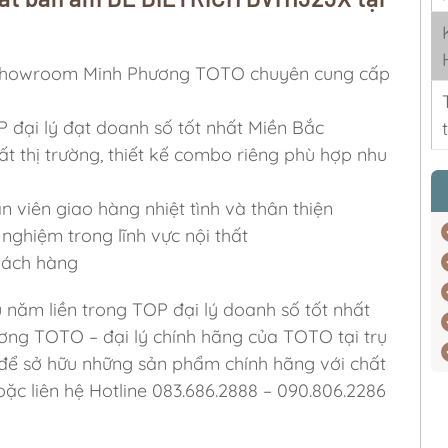
ỷ, Showroom Minh Phương TOTO chuyên cung cấp
P đại lý đạt doanh số tốt nhất Miền Bắc
ất thị trường, thiết kế combo riêng phù hợp nhu
viên giao hàng nhiệt tình và thân thiện
nghiệm trong lĩnh vực nội thất
khách hàng
u năm liền trong TOP đại lý doanh số tốt nhất
ơng TOTO – đại lý chính hãng của TOTO tại trụ
 để sở hữu những sản phẩm chính hãng với chất
ặc liên hệ Hotline 083.686.2888 – 090.806.2286