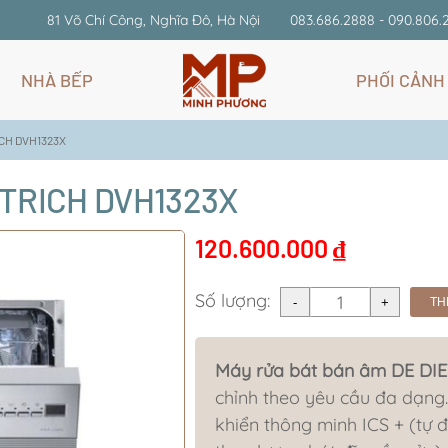
81 Võ Chí Công, Nghĩa Đô, Hà Nội
083.686.2888 - 090.806.
NHÀ BẾP
PHỐI CẢNH
ICH DVH1323X
IETRICH DVH1323X
120.600.000
₫
Số lượng:
TH
Máy rửa bát bán âm DE DI
chỉnh theo yêu cầu đa dạng. 
khiển thông minh ICS + (tự đọ