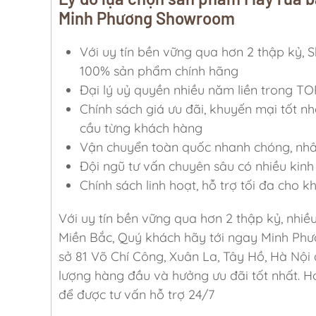
Minh Phương Showroom
Với uy tín bền vững qua hơn 2 thập k
100% sản phẩm chính hãng
Đại lý uỷ quyền nhiều năm liền trong TO
Chính sách giá ưu đãi, khuyến mại tốt nh
cầu từng khách hàng
Vận chuyển toàn quốc nhanh chóng, nhân 
Đội ngũ tư vấn chuyên sâu có nhiều kinh 
Chính sách linh hoạt, hỗ trợ tối đa cho 
Với uy tín bền vững qua hơn 2 thập kỷ, nhiề
Miền Bắc, Quý khách hãy tới ngay Minh Phư
sở 81 Võ Chí Công, Xuân La, Tây Hồ, Hà Nội
lượng hàng đầu và hưởng ưu đãi tốt nhất. Ho
để được tư vấn hỗ trợ 24/7