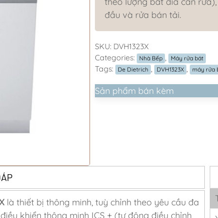
theo lượng bát đĩa cần rửa)
đầu và rửa bán tải.
SKU:
DVH1323X
Categories:
,
Nhà Bếp
Máy rửa bát
Tags:
,
,
De Dietrich
DVH1323X
máy rửa 
Sản phẩm bán kèm
ĐÁP
X
là thiết bị thông minh, tuỳ chỉnh theo yêu cầu đa
 điều khiển thông minh ICS + (tự động điều chỉnh