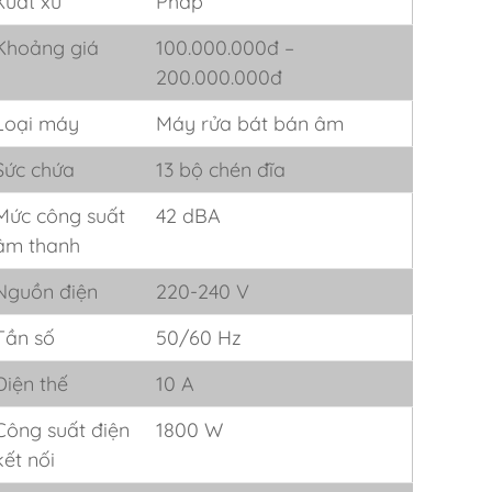
Xuất xứ
Pháp
Khoảng giá
100.000.000đ –
200.000.000đ
Loại máy
Máy rửa bát bán âm
Sức chứa
13 bộ chén đĩa
Mức công suất
42 dBA
âm thanh
Nguồn điện
220-240 V
Tần số
50/60 Hz
Điện thế
10 A
Công suất điện
1800 W
kết nối