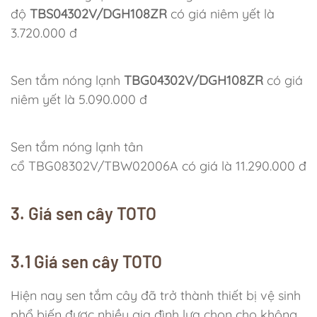
độ
TBS04302V/DGH108ZR
có giá niêm yết là
3.720.000 đ
Sen tắm nóng lạnh
TBG04302V/DGH108ZR
có giá
niêm yết là 5.090.000 đ
Sen tắm nóng lạnh tân
cổ TBG08302V/TBW02006A có giá là 11.290.000 đ
3. Giá sen cây TOTO
3.1 Giá sen cây TOTO
Hiện nay sen tắm cây đã trở thành thiết bị vệ sinh
phổ biến được nhiều gia đình lựa chọn cho không