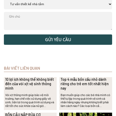
GỬI YÊU CẦU
BÀI VIẾT LIÊN QUAN
10 lợi ích không thể không biết
Top 4 mẫu bồn cầu nhỏ dành
đến của vòi xịt vệ sinh thông
riêng cho trẻ em tốt nhất hiện
minh
nay
Vòi xịt thông minh giúp bảo vệ môi
Bạn muốn giúp cho các bé nhà mình có
trường, hạn chế việc sử dụng giấy vệ
thể tự lập trong quá trình vệ sinh cá
sinh, tiện lợi trong quá trình sử dụng và
nhân hằng ngày nhưng không biết phải
rất tốt cho sức khỏe của nữ giớ…
làm cách nào? Các loại bồn cầ…
BỒN CẦU NẮP RỬA CƠ