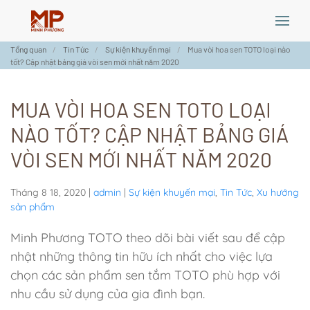
Skip
Tổng quan
Tin Tức
Sự kiện khuyến mại
Mua vòi hoa sen TOTO loại nào
to
tốt? Cập nhật bảng giá vòi sen mới nhất năm 2020
main
content
MUA VÒI HOA SEN TOTO LOẠI
NÀO TỐT? CẬP NHẬT BẢNG GIÁ
VÒI SEN MỚI NHẤT NĂM 2020
Tháng 8 18, 2020
|
admin
|
Sự kiện khuyến mại
,
Tin Tức
,
Xu hướng
sản phẩm
Minh Phương TOTO theo dõi bài viết sau để cập
nhật những thông tin hữu ích nhất cho việc lựa
chọn các sản phẩm sen tắm TOTO phù hợp với
nhu cầu sử dụng của gia đình bạn.