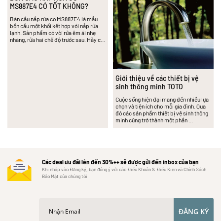
MS887E4 CÓ TỐT KHÔNG?
Bàn cầu nắp rửa cơ MS887E4 là mẫu
bồn cầu một khối kết hợp với nắp rửa
lạnh. Sản phẩm có vòi rửa êm ái nhẹ
nhàng, rửa hai chế độ trước sau. Hãy c…
Giới thiệu về các thiết bị vệ
sinh thông minh TOTO
Cuộc sống hiện đại mang đến nhiều lựa
chọn và tiện ích cho mỗi gia đình. Qua
đó các sản phẩm thiết bị vệ sinh thông
minh cũng trở thành một phần …
Các deal ưu đãi lên đến 30%++ sẽ được gửi đến inbox của bạn
Khi nhấp vào Đăng ký, bạn đồng ý với các Điều Khoản & Điều Kiện và Chính Sách
Bảo Mật của chúng tôi
ĐĂNG KÝ