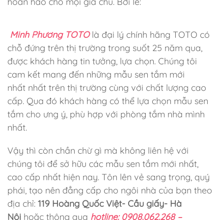
hoàn hảo cho mọi gia chủ. Bởi lẽ:
Minh Phương TOTO
là đại lý chính hãng TOTO có
chỗ đứng trên thị trường trong suốt 25 năm qua,
được khách hàng tin tưởng, lựa chọn. Chúng tôi
cam kết mang đến những mẫu sen tắm mới
nhất
nhất trên thị trường cùng với chất lượng cao
cấp. Qua đó khách hàng có thể lựa chọn mẫu sen
tắm cho ưng ý, phù hợp với phòng tắm nhà mình
nhất.
Vậy thì còn chần chừ gì mà không liên hệ với
chúng tôi để sở hữu các mẫu sen tắm mới nhất,
cao cấp nhất hiện nay. Tôn lên vẻ sang trọng, quý
phái, tạo nên đẳng cấp cho ngôi nhà của bạn theo
địa chỉ:
119 Hoàng Quốc Việt- Cầu giấy- Hà
Nội
hoặc thông qua
hotline: 0908.062.268 –