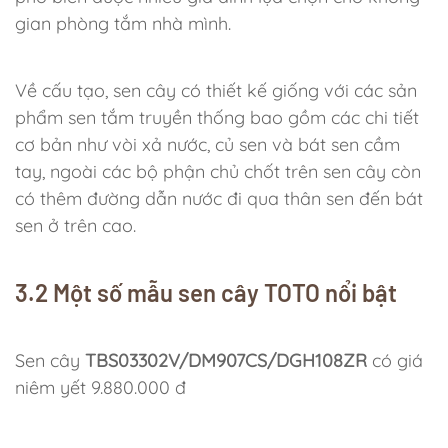
gian phòng tắm nhà mình.
Về cấu tạo, sen cây có thiết kế giống với các sản
phẩm sen tắm truyền thống bao gồm các chi tiết
cơ bản như vòi xả nước, củ sen và bát sen cầm
tay, ngoài các bộ phận chủ chốt trên sen cây còn
có thêm đường dẫn nước đi qua thân sen đến bát
sen ở trên cao.
3.2 Một số mẫu sen cây TOTO nổi bật
Sen cây
TBS03302V/DM907CS/DGH108ZR
có giá
niêm yết 9.880.000 đ