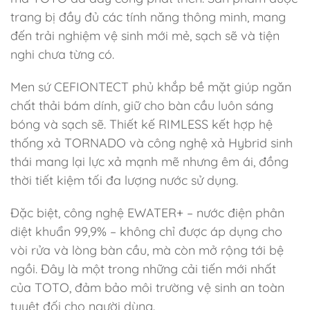
trang bị đầy đủ các tính năng thông minh, mang
đến trải nghiệm vệ sinh mới mẻ, sạch sẽ và tiện
nghi chưa từng có.
Men sứ CEFIONTECT phủ khắp bề mặt giúp ngăn
chất thải bám dính, giữ cho bàn cầu luôn sáng
bóng và sạch sẽ. Thiết kế RIMLESS kết hợp hệ
thống xả TORNADO và công nghệ xả Hybrid sinh
thái mang lại lực xả mạnh mẽ nhưng êm ái, đồng
thời tiết kiệm tối đa lượng nước sử dụng.
Đặc biệt, công nghệ EWATER+ – nước điện phân
diệt khuẩn 99,9% – không chỉ được áp dụng cho
vòi rửa và lòng bàn cầu, mà còn mở rộng tới bệ
ngồi. Đây là một trong những cải tiến mới nhất
của TOTO, đảm bảo môi trường vệ sinh an toàn
tuyệt đối cho người dùng.