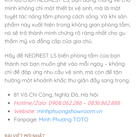
mình không chỉ một thiết bị vệ sinh, mà là một
tuyệt tác nâng tầm phong cách sống. Và khi sản
phẩm này xuất hiện trong không gian phòng tắm,
nó sẽ trở thành minh chứng rõ ràng nhất cho gu
thẩm mỹ và đẳng cấp của gia chủ.
Hãy để NEOREST LS biến phòng tắm của bạn
thành nơi bạn muốn ghé vào mỗi ngày – không
chỉ để đáp ứng nhu cầu vệ sinh, mà còn để tận
hưởng một khoảnh khắc thư giãn đầy sang trọng.
81 Võ Chí Công, Nghĩa Đô, Hà Nội
Hotline/Zalo: 0908.062.286 – 0836.862.888
Website:
minhphuongshowroom.vn
Fanpage:
Minh Phương TOTO
BÀI VIẾT MỚI NHẤT