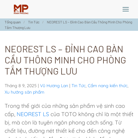
Skip
Tổng quan
Tin Tức
NEOREST LS – Đỉnh Cao Bàn Cầu Thông Minh Cho Phòng
to
Tắm Thượng Lưu
main
content
NEOREST LS – ĐỈNH CAO BÀN
CẦU THÔNG MINH CHO PHÒNG
TẮM THƯỢNG LƯU
Tháng 8 9, 2025
|
Vũ Hương Lan
|
Tin Tức
,
Cẩm nang kiến thức
,
Xu hướng sản phẩm
Trong thế giới của những sản phẩm vệ sinh cao
cấp,
NEOREST LS
của TOTO không chỉ là một thiết
bị, mà còn là tuyên ngôn phong cách sống. Từ
chất liệu, đường nét thiết kế cho đến công nghệ