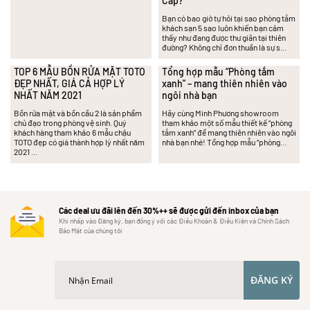
Cấp?
Bạn có bao giờ tự hỏi tại sao phòng tắm
khách sạn 5 sao luôn khiến bạn cảm
thấy như đang được thư giãn tại thiên
đường? Không chỉ đơn thuần là sự s…
TOP 6 MẪU BỒN RỬA MẶT TOTO
Tổng hợp mẫu “Phòng tắm
ĐẸP NHẤT, GIÁ CẢ HỢP LÝ
xanh” – mang thiên nhiên vào
NHẤT NĂM 2021
ngôi nhà bạn
Bồn rửa mặt và bồn cầu 2 là sản phẩm
Hãy cùng Minh Phương showroom
chủ đạo trong phòng vệ sinh. Quý
tham khảo một số mẫu thiết kế “phòng
khách hàng tham khảo 6 mẫu chậu
tắm xanh” để mang thiên nhiên vào ngôi
TOTO đẹp có giá thành hợp lý nhất năm
nhà bạn nhé! Tổng hợp mẫu “phòng…
2021 …
Các deal ưu đãi lên đến 30%++ sẽ được gửi đến inbox của bạn
Khi nhấp vào Đăng ký, bạn đồng ý với các Điều Khoản & Điều Kiện và Chính Sách
Bảo Mật của chúng tôi
ĐĂNG KÝ