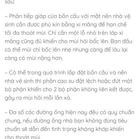
sau:
– Phần tiếp giáp của bồn cầu với mặt nền nhà vệ
sinh cần được phủ kín bằng xi măng để hạn chế
tối đa thoát mùi. Chỉ cần một lỗ nhỏ trên lớp xi
măng cũng đủ khiến cho mùi hôi bốc lên. Ban đầu
có thể mùi chỉ bốc lên nhẹ nhưng càng để lâu lại
càng có mùi nặng hơn.
– Có thể trong quá trình lắp đặt bồn cầu và nền
nhà vệ sinh thì phần cao su đặt lệch hoặc đứt một
bộ phận khiến cho 2 bộ phận không liên kết được,
gây ra mùi hôi mỗi lần xả.
– Đa số các đường ống hiện nay đều có quy chuẩn
chung, nếu đường ống nhà bạn không đúng tiêu
chuẩn sẽ dẫn đến tình trạng không khớp khiến
cho thoát mùi.