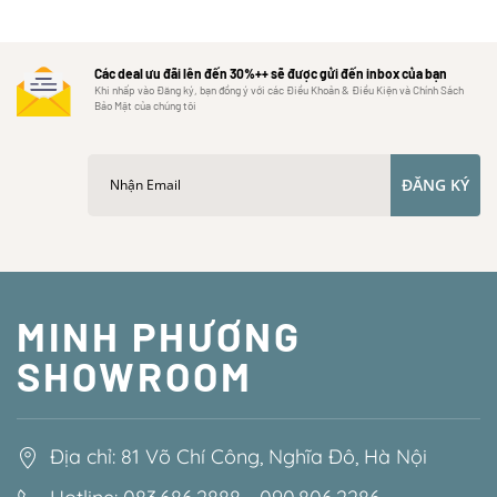
Các deal ưu đãi lên đến 30%++ sẽ được gửi đến inbox của bạn
Khi nhấp vào Đăng ký, bạn đồng ý với các Điều Khoản & Điều Kiện và Chính Sách
Bảo Mật của chúng tôi
ĐĂNG KÝ
MINH PHƯƠNG
SHOWROOM
Địa chỉ: 81 Võ Chí Công, Nghĩa Đô, Hà Nội