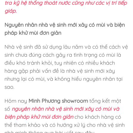
tra kỹ hệ thống thoát nước cũng như các vị trí tiếp
giáp.
Nguyên nhân nhà vệ sinh mới xây có mùi và biện
pháp khử mùi đơn giản
Nhà vệ sinh đã sử dụng lâu năm và có thể cách vệ
sinh chưa đúng cách gây ra tình trạng có mùi là
điều khó tránh khỏi, tuy nhiên có nhiều khách
hàng gặp phải vấn đề là nhà vệ sinh mới xây
nhưng lại có mùi, và không hiểu nguyên nhân tại
sao.
Hôm nay
Minh Phương showroom
tổng kết một
số
nguyên nhân nhà vệ sinh mới xây có mùi và
biện pháp khử mùi đơn giản
cho khách hàng có
thể tham khảo và có hướng xử lý cho nhà vệ sinh
nhà mình thông qua bài viết sau đây.