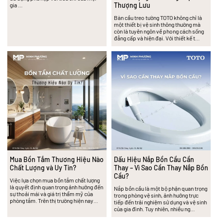
Thượng Lưu
gia …
Bàn cầu treo tường TOTO không chỉ là
một thiết bị vệ sinh thông thường mà
còn là tuyên ngôn về phong cách sống
đẳng cấp và hiện đại. Với thiết kế t…
Mua Bồn Tắm Thương Hiệu Nào
Dấu Hiệu Nắp Bồn Cầu Cần
Chất Lượng và Uy Tín?
Thay – Vì Sao Cần Thay Nắp Bồn
Cầu?
Việc lựa chọn mua bồn tắm chất lượng
là quyết định quan trọng ảnh hưởng đến
Nắp bồn cầu là một bộ phận quan trọng
sự thoải mái và giá trị thẩm mỹ của
trong phòng vệ sinh, ảnh hưởng trực
phòng tắm. Trên thị trường hiện nay…
tiếp đến trải nghiệm sử dụng và vệ sinh
của gia đình. Tuy nhiên, nhiều ng…