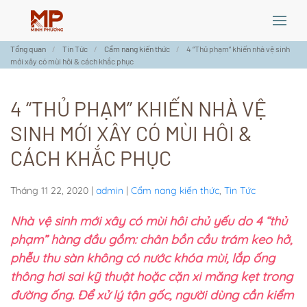
Skip
Tổng quan
Tin Tức
Cẩm nang kiến thức
4 “Thủ phạm” khiến nhà vệ sinh
to
mới xây có mùi hôi & cách khắc phục
main
content
4 “THỦ PHẠM” KHIẾN NHÀ VỆ
SINH MỚI XÂY CÓ MÙI HÔI &
CÁCH KHẮC PHỤC
Tháng 11 22, 2020
|
admin
|
Cẩm nang kiến thức
,
Tin Tức
Nhà vệ sinh mới xây có mùi hôi chủ yếu do 4 “thủ
phạm” hàng đầu gồm: chân bồn cầu trám keo hở,
phễu thu sàn không có nước khóa mùi, lắp ống
thông hơi sai kỹ thuật hoặc cặn xi măng kẹt trong
đường ống. Để xử lý tận gốc, người dùng cần kiểm