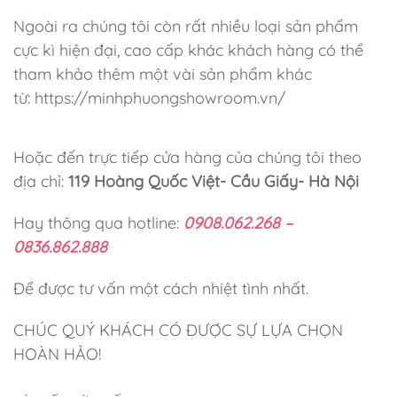
Ngoài ra chúng tôi còn rất nhiều loại sản phẩm
cực kì hiện đại, cao cấp khác khách hàng có thể
tham khảo thêm một vài sản phẩm khác
từ: https://minhphuongshowroom.vn/
Hoặc đến trực tiếp cửa hàng của chúng tôi theo
địa chỉ:
119 Hoàng Quốc Việt- Cầu Giấy- Hà Nội
Hay thông qua hotline:
0908.062.268 –
0836.862.888
Để được tư vấn một cách nhiệt tình nhất.
CHÚC QUÝ KHÁCH CÓ ĐƯỢC SỰ LỰA CHỌN
HOÀN HẢO!