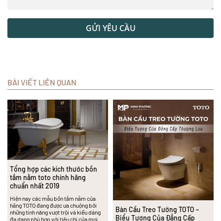
GỬI YÊU CẦU
BÀI VIẾT LIÊN QUAN
Tổng hợp các kích thước bồn
tắm nằm toto chính hãng
chuẩn nhất 2019
Hiện nay các mẫu bồn tắm nằm của
hãng TOTO đang được ưa chuộng bởi
Bàn Cầu Treo Tường TOTO –
những tính năng vượt trội và kiểu dáng
Biểu Tượng Của Đẳng Cấp
đa dạng phù hợp với tiêu chí của mọi