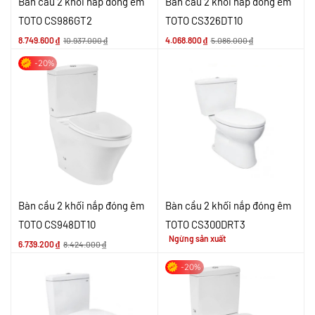
Bàn cầu 2 khối nắp đóng êm
Bàn cầu 2 khối nắp đóng êm
TOTO CS986GT2
TOTO CS326DT10
8.749.600
₫
10.937.000
₫
4.068.800
₫
5.086.000
₫
-20%
Bàn cầu 2 khối nắp đóng êm
Bàn cầu 2 khối nắp đóng êm
TOTO CS948DT10
TOTO CS300DRT3
Ngừng sản xuất
6.739.200
₫
8.424.000
₫
-20%