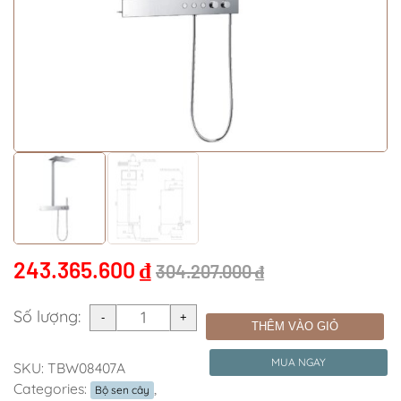
243.365.600
₫
304.207.000
₫
Số lượng:
THÊM VÀO GIỎ
MUA NGAY
SKU:
TBW08407A
Categories:
,
Bộ sen cây