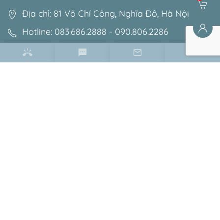
Địa chỉ: 81 Võ Chí Công, Nghĩa Đô, Hà Nội
Hotline: 083.686.2888 - 090.806.2286
Email: minhphuongshowroom@gmail.com
Điều khoản & chính sách
Chính sách bảo mật
Chính sách bảo hành
Chính sách đổi trả