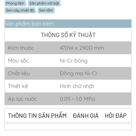
,
,
Phòng tắm
Sản phẩm nổi bật
,
Sen cây nhiệt độ
Sen tắm
Sản phẩm bán kèm
THÔNG SỐ KỸ THUẬT
Kích thước
470W x 290D mm
Màu sắc
Ni-Cr bóng
Chất liệu
Đồng mạ Ni-Cr
Thiết kế
Hình chữ nhật
Áp lực nước
0.05 ~ 1.0 MPa
THÔNG TIN SẢN PHẨM
ĐÁNH GIÁ
HỎI ĐÁP