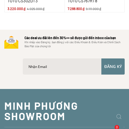
TOTO CS302DT3
TOTO CS767RT8
3.220.000
₫
4.025.000
₫
7.288.800
₫
9.111.000
₫
Các deal ưu đãi lên đến 30%++ sẽ được gửi đến inbox của bạn
Khi nhấp vào Đăng ký, bạn đồng ý với các Điều Khoản & Điều Kiện và Chính Sách
Bảo Mật của chúng tôi
ĐĂNG KÝ
MINH PHƯƠNG
SHOWROOM
0