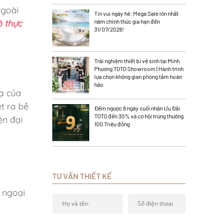
ngoài
Tin vui ngày hè: Mega Sale lớn nhất
 thực
năm chính thức gia hạn đến
31/07/2026!
Trải nghiệm thiết bị vệ sinh tại Minh
Phương TOTO Showroom | Hành trình
lựa chọn không gian phòng tắm hoàn
hảo
ạ của
t ra bề
Đếm ngược 9 ngày cuối nhận Ưu Đãi
TOTO đến 30% và cơ hội trúng thưởng
ện đại
100 Triệu đồng
TƯ VẤN THIẾT KẾ
 ngoại