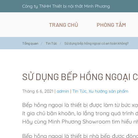
Công ty TNHH Thiết bị nội thất Minh Phương
Skip
TRANG CHỦ
PHÒNG TẮM
to
main
content
Tổng quan
Tin Tức
Sử dụng bếp hồng ngoại có an toàn không?
SỬ DỤNG BẾP HỒNG NGOẠI 
Tháng 6 6, 2021
|
admin
|
Tin Tức
,
Xu hướng sản phẩm
Bếp hồng ngoại là thiết bị được làm từ bức xạ
ít gia chủ băn khoăn, lo lắng trong quá trìn
Hãy cùng Minh Phương Showroom tìm hiểu nh
Bếp hồng ngoại là thiết bị nhà bếp được đông