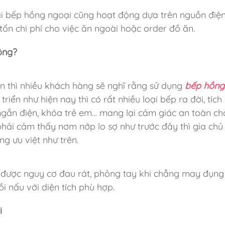
ại bếp hồng ngoại cũng hoạt động dựa trên nguồn điện
 tốn chi phí cho việc ăn ngoài hoặc order đồ ăn.
ông?
ên thì nhiều khách hàng sẽ nghĩ rằng sử dụng
bếp hồng
riển như hiện nay thì có rất nhiều loại bếp ra đời, tích
 ngắn điện, khóa trẻ em… mang lại cảm giác an toàn c
hải cảm thấy nơm nớp lo sợ như trước đây thì gia chủ
ng ưu việt như trên.
 được nguy cơ đau rát, phỏng tay khi chẳng may đụng
i nấu với diện tích phù hợp.
i