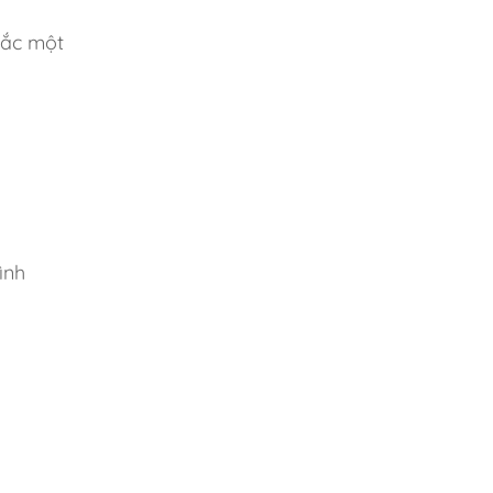
hắc một
ình