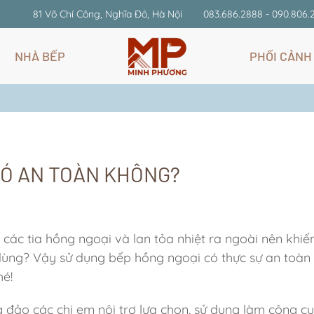
81 Võ Chí Công, Nghĩa Đô, Hà Nội
083.686.2888 - 090.806.
NHÀ BẾP
PHỐI CẢNH
CÓ AN TOÀN KHÔNG?
 các tia hồng ngoại và lan tỏa nhiệt ra ngoài nên khi
h dùng? Vậy sử dụng bếp hồng ngoại có thực sự an toà
é!
 đảo các chị em nội trợ lựa chọn, sử dụng làm công c