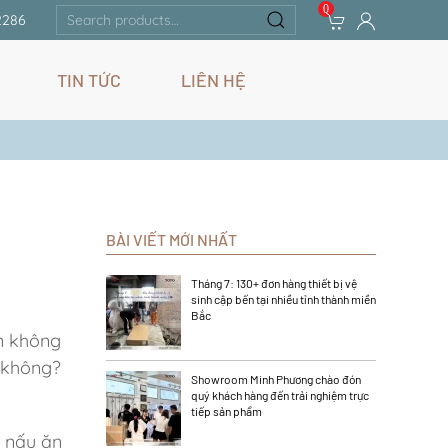
0
Search
2286
for:
TIN TỨC
LIÊN HỆ
BÀI VIẾT MỚI NHẤT
Tháng 7: 130+ đơn hàng thiết bị vệ
sinh cập bến tại nhiều tỉnh thành miền
Bắc
ến không
n không?
Showroom Minh Phương chào đón
quý khách hàng đến trải nghiệm trực
tiếp sản phẩm
ụ nấu ăn