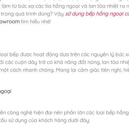
 làm từ bức xạ các tia hồng ngoại và lan tỏa nhiệt ra 
g trong quá trình dùng? Vậy
sử dụng bếp hồng ngoại có
howroom
tìm hiểu nhé!
loại bếp được hoạt động dựa trên các nguyên lý bức x
ởi các cuộn dây trở có khả năng đốt nóng, lan tỏa nhiệ
ột cách nhanh chóng. Mang lại cảm giác tiện nghi, hi
ngoại
yền công nghệ hiện đại nên phần lớn các loại bếp hồng
u cầu sử dụng của khách hàng dưới đây: