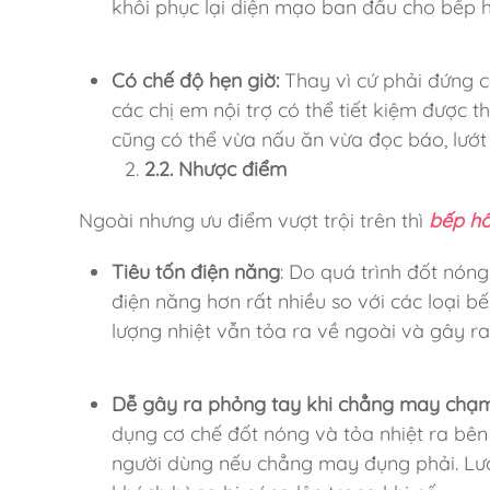
khôi phục lại diện mạo ban đầu cho bếp
Có chế độ hẹn giờ:
Thay vì cứ phải đứng c
các chị em nội trợ có thể tiết kiệm được 
cũng có thể vừa nấu ăn vừa đọc báo, lướt
2.2. Nhược điểm
Ngoài nhưng ưu điểm vượt trội trên thì
bếp h
Tiêu tốn điện năng
: Do quá trình đốt nóng
điện năng hơn rất nhiều so với các loại b
lượng nhiệt vẫn tỏa ra về ngoài và gây ra 
Dễ gây ra phỏng tay khi chẳng may chạm
dụng cơ chế đốt nóng và tỏa nhiệt ra bên
người dùng nếu chẳng may đụng phải. Lượn