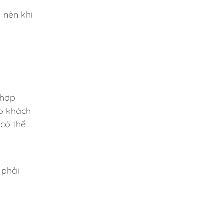
 nên khi
 hợp
ho khách
 có thể
 phải