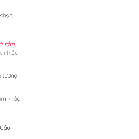
 chọn,
hà tắm,
c nhiều
i tượng
ham khảo
 Cầu