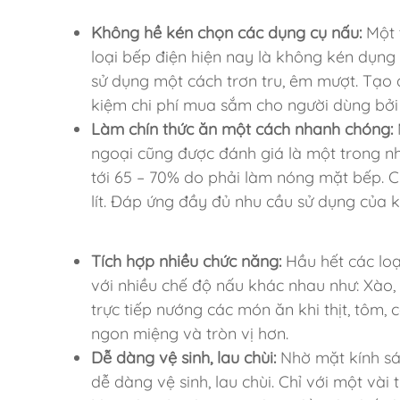
Không hề kén chọn các dụng cụ nấu:
Một 
loại bếp điện hiện nay là không kén dụng 
sử dụng một cách trơn tru, êm mượt. Tạo đ
kiệm chi phí mua sắm cho người dùng bởi 
Làm chín thức ăn một cách nhanh chóng:
ngoại cũng được đánh giá là một trong nh
tới 65 – 70% do phải làm nóng mặt bếp. Ch
lít. Đáp ứng đầy đủ nhu cầu sử dụng của k
Tích hợp nhiều chức năng:
Hầu hết các loạ
với nhiều chế độ nấu khác nhau như: Xào, 
trực tiếp nướng các món ăn khi thịt, tôm,
ngon miệng và tròn vị hơn.
Dễ dàng vệ sinh, lau chùi:
Nhờ mặt kính sá
dễ dàng vệ sinh, lau chùi.
Chỉ với một vài 