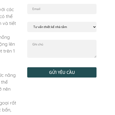
với các
có thể
 và tiết
 hồng
ộng lên
t trên 1
GỬI YÊU CẦU
hức năng
 thể
ở nên
goại rất
t bẩn,