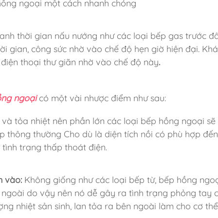
 hồng ngoại một cách nhanh chóng
anh thời gian nấu nướng như các loại bếp gas trước đâ
thời gian, công sức nhờ vào chế độ hẹn giờ hiện đại. Kh
 điện thoại thư giãn nhờ vào chế độ này
.
ồng ngoại
có một vài nhược điểm như sau:
 và tỏa nhiệt nên phần lớn các loại bếp hồng ngoại sẽ 
ếp thông thường Cho dù là diện tích nồi có phù hợp đến
tình trạng thấp thoát điện.
 vào:
Không giống như các loại bếp từ, bếp hồng ngoạ
 ngoài do vậy nên nó dễ gây ra tình trạng phỏng tay 
g nhiệt sản sinh, lan tỏa ra bên ngoài làm cho cơ th