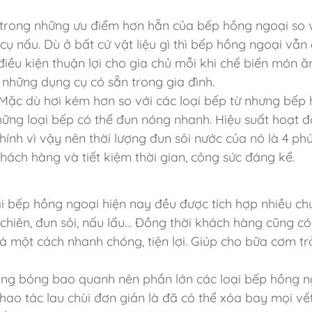
trong những ưu điểm hơn hẵn của bếp hồng ngoại so 
cụ nấu. Dù ở bất cứ vật liệu gì thì bếp hồng ngoại vẫn 
iều kiện thuận lợi cho gia chủ mỗi khi chế biến món ăn
những dụng cụ có sẵn trong gia đình.
Mặc dù hơi kém hơn so với các loại bếp từ nhưng bếp
ững loại bếp có thể đun nóng nhanh. Hiệu suất hoạt đ
ính vì vậy nên thời lượng đun sôi nước của nó là 4 phú
hách hàng và tiết kiệm thời gian, công sức đáng kể.
i bếp hồng ngoại hiện nay đều được tích hợp nhiều c
chiên, đun sôi, nấu lẩu… Đồng thời khách hàng cũng có
 cá một cách nhanh chóng, tiện lợi. Giúp cho bữa cơm tr
ng bóng bao quanh nên phần lớn các loại bếp hồng n
thao tác lau chùi đơn giản là đã có thể xóa bay mọi vế