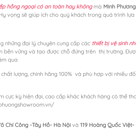
ếp hồng ngoại có an toàn hay không
mà
Minh Phương
Hy vọng sẽ giúp ích cho quý khách trong quá trình lựa
g những đại lý chuyên cung cấp
các
thiết bị vệ sinh n
riển bền vững và tạo được chỗ đứng trên thị trường. Đượ
năm qua
chất lượng, chính hãng 100% và phù hợp với nhiều đố
hẩm cực kỳ hiện đại, cao cấp khác khách hàng có thể t
nhphuongshowroom.vn/
Võ Chí Công -Tây Hồ- Hà Nội
và
119 Hoàng Quốc Việt-