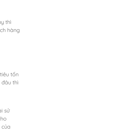
y thì
ách hàng
tiêu tốn
 đâu thì
i sử
cho
ể của