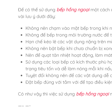
Để có thể sử dụng
bếp hồng ngoại
một cách a
vài lưu ý dưới đây:
Không nên chạm vào mặt bếp trong khi n
Không để bếp trong môi trường nước để tr
Hạn chế kéo lê các vật dụng nặng trên mặ
Không nên bật bếp khi chưa chuẩn bị xon
Nên để quạt tản nhiệt hoạt động, làm mát
Sử dụng các loại bếp có kích thước phù hợ
trạng tiêu tốn và dễ làm nóng mỗi khi nấ
Tuyệt đối không nên để các vật dụng dễ 
Đặt bếp đúng với tầm với để tạo điều kiệ
Có như vậy thì việc sử dụng
bếp hồng ngoại
m
—– —-