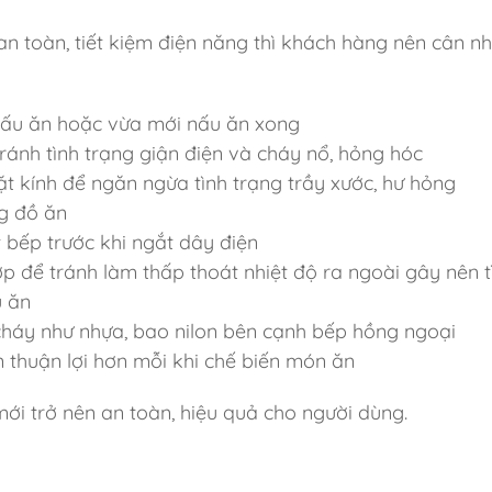
n toàn, tiết kiệm điện năng thì khách hàng nên cân n
ấu ăn hoặc vừa mới nấu ăn xong
ánh tình trạng giận điện và cháy nổ, hỏng hóc
t kính để ngăn ngừa tình trạng trầy xước, hư hỏng
g đồ ăn
 bếp trước khi ngắt dây điện
p để tránh làm thấp thoát nhiệt độ ra ngoài gây nên t
u ăn
cháy như nhựa, bao nilon bên cạnh bếp hồng ngoại
n thuận lợi hơn mỗi khi chế biến món ăn
ới trở nên an toàn, hiệu quả cho người dùng.