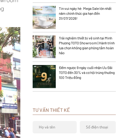
howroom
ng
Tin vui ngày hè: Mega Sale lớn nhất
năm chính thức gia hạn đến
31/07/2026!
Trải nghiệm thiết bị vệ sinh tại Minh
Phương TOTO Showroom | Hành trình
lựa chọn không gian phòng tắm hoàn
hảo
Đếm ngược 9 ngày cuối nhận Ưu Đãi
TOTO đến 30% và cơ hội trúng thưởng
100 Triệu đồng
TƯ VẤN THIẾT KẾ