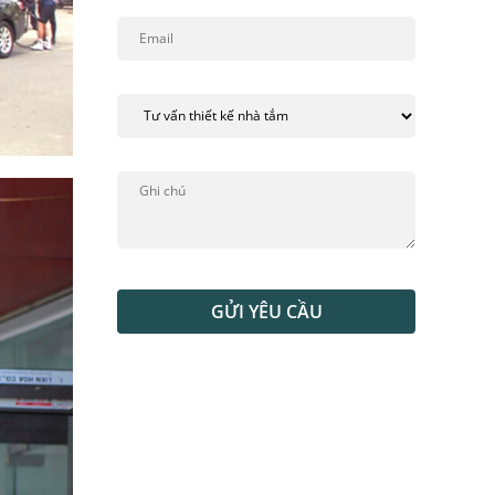
GỬI YÊU CẦU