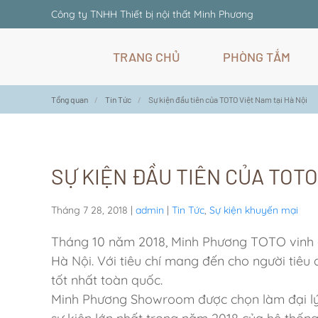
Công ty TNHH Thiết bị nội thất Minh Phương
Skip
TRANG CHỦ
PHÒNG TẮM
to
main
content
Tổng quan
Tin Tức
Sự kiện đầu tiên của TOTO Việt Nam tại Hà Nội
SỰ KIỆN ĐẦU TIÊN CỦA TOTO
Tháng 7 28, 2018
|
admin
|
Tin Tức
,
Sự kiện khuyến mại
Tháng 10 năm 2018, Minh Phương TOTO vinh dự
Hà Nội. Với tiêu chí mang đến cho người tiêu
tốt nhất toàn quốc.
Minh Phương Showroom được chọn làm đại lý t