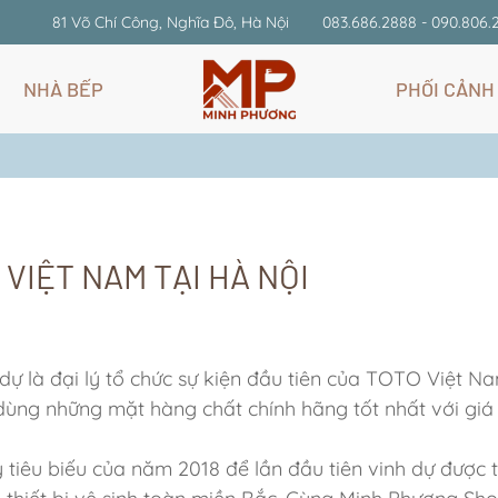
81 Võ Chí Công, Nghĩa Đô, Hà Nội
083.686.2888 - 090.806.
NHÀ BẾP
PHỐI CẢNH
 VIỆT NAM TẠI HÀ NỘI
 là đại lý tổ chức sự kiện đầu tiên của TOTO Việt Na
 dùng những mặt hàng chất chính hãng tốt nhất với giá
iêu biếu của năm 2018 để lần đầu tiên vinh dự được 