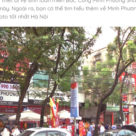
g thiết bị vệ sinh toàn miền Bắc. Cùng Minh Phương S
 này. Ngoài ra, bạn có thể tìm hiểu thêm về Minh Phươ
Toto tốt nhất Hà Nội