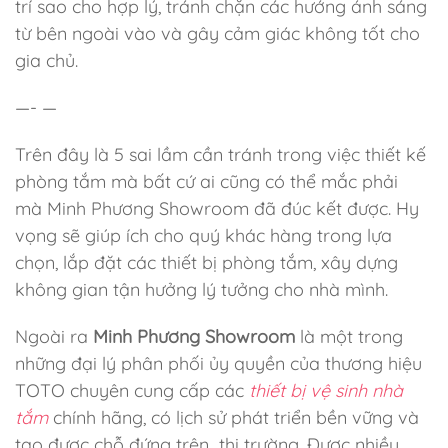
trí sao cho hợp lý, tránh chặn các hướng ánh sáng
từ bên ngoài vào và gây cảm giác không tốt cho
gia chủ.
—- —
Trên đây là 5 sai lầm cần tránh trong việc thiết kế
phòng tắm mà bất cứ ai cũng có thể mắc phải
mà Minh Phương Showroom đã đúc kết được. Hy
vọng sẽ giúp ích cho quý khác hàng trong lựa
chọn, lắp đặt các thiết bị phòng tắm, xây dựng
không gian tận hưởng lý tưởng cho nhà mình.
Ngoài ra
Minh Phương Showroom
là một trong
những đại lý phân phối ủy quyền của thương hiệu
TOTO chuyên cung cấp
các
thiết bị vệ sinh nhà
tắm
chính hãng, có lịch sử phát triển bền vững và
tạo được chỗ đứng trên thị trường. Được nhiều