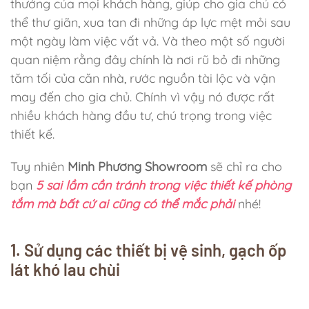
TOTO
thưởng của mọi khách hàng, giúp cho gia chủ có
sở
thể thư giãn, xua tan đi những áp lực mệt mỏi sau
hữu
một ngày làm việc vất vả. Và theo một số người
những
quan niệm rằng đây chính là nơi rũ bỏ đi những
công
nghệ
tăm tối của căn nhà, rước nguồn tài lộc và vận
vượt
may đến cho gia chủ. Chính vì vậy nó được rất
trội
nhiều khách hàng đầu tư, chú trọng trong việc
nào?
thiết kế.
Tuy nhiên
Minh Phương Showroom
sẽ chỉ ra cho
bạn
5 sai lầm cần tránh trong việc thiết kế phòng
tắm mà bất cứ ai cũng có thể mắc phải
nhé!
1. Sử dụng các thiết bị vệ sinh, gạch ốp
lát khó lau chùi