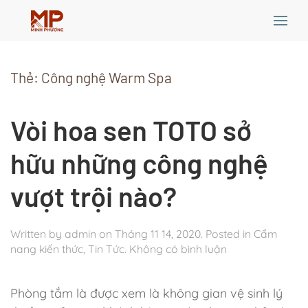
Skip
to
Thẻ:
Công nghệ Warm Spa
main
content
Vòi hoa sen TOTO sở
hữu những công nghệ
vượt trội nào?
Written by
admin
on
Tháng 11 14, 2020
. Posted in
Cẩm
ở
nang kiến thức
,
Tin Tức
.
Không có bình luận
Vòi
hoa
Phòng tắm là được xem là không gian vệ sinh lý
sen