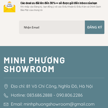
Các deal ưu đãi lên đến 30%++ sẽ được gửi đến inbox của bạn
Khi nhấp vào Đăng ký, bạn đồng ý với các Điều Khoản & Điều Kiện và Chính Sách
Bảo Mật của chúng tôi
ĐĂNG KÝ
MINH PHƯƠNG
SHOWROOM
Địa chỉ: 81 Võ Chí Công, Nghĩa Đô, Hà Nội
Hotline: 083.686.2888 - 090.806.2286
Email: minhphuongshowroom@gmail.com