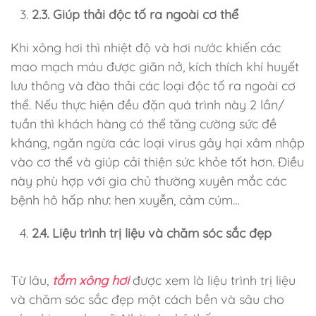
2.3. Giúp thải độc tố ra ngoài cơ thể
Khi xông hơi thì nhiệt độ và hơi nước khiến các
mao mạch máu được giãn nở, kích thích khí huyết
lưu thông và đào thải các loại độc tố ra ngoài cơ
thể. Nếu thực hiện đều đặn quá trình này 2 lần/
tuần thì khách hàng có thể tăng cường sức đề
kháng, ngăn ngừa các loại virus gây hại xâm nhập
vào cơ thể và giúp cải thiện sức khỏe tốt hơn. Điều
này phù hợp với gia chủ thường xuyên mắc các
bệnh hô hấp như: hen xuyễn, cảm cúm…
2.4. Liệu trình trị liệu và chăm sóc sắc đẹp
Từ lâu,
tắm xông hơi
được xem là liệu trình trị liệu
và chăm sóc sắc đẹp một cách bền và sâu cho