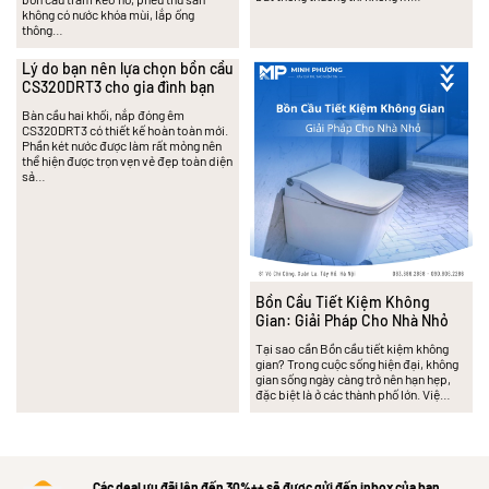
không có nước khóa mùi, lắp ống
thông…
Lý do bạn nên lựa chọn bồn cầu
CS320DRT3 cho gia đình bạn
Bàn cầu hai khối, nắp đóng êm
CS320DRT3 có thiết kế hoàn toàn mới.
Phần két nước được làm rất mỏng nên
thể hiện được trọn vẹn vẻ đẹp toàn diện
sả…
Bồn Cầu Tiết Kiệm Không
Gian: Giải Pháp Cho Nhà Nhỏ
Tại sao cần Bồn cầu tiết kiệm không
gian? Trong cuộc sống hiện đại, không
gian sống ngày càng trở nên hạn hẹp,
đặc biệt là ở các thành phố lớn. Việ…
Các deal ưu đãi lên đến 30%++ sẽ được gửi đến inbox của bạn