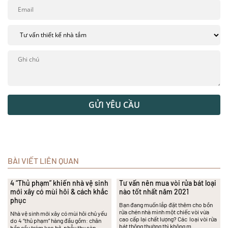
GỬI YÊU CẦU
BÀI VIẾT LIÊN QUAN
4 “Thủ phạm” khiến nhà vệ sinh
Tư vấn nên mua vòi rửa bát loại
mới xây có mùi hôi & cách khắc
nào tốt nhất năm 2021
phục
Bạn đang muốn lắp đặt thêm cho bồn
rửa chén nhà mình một chiếc vòi vừa
Nhà vệ sinh mới xây có mùi hôi chủ yếu
cao cấp lại chất lượng? Các loại vòi rửa
do 4 “thủ phạm” hàng đầu gồm: chân
bát thông thường thì không m…
bồn cầu trám keo hở, phễu thu sàn