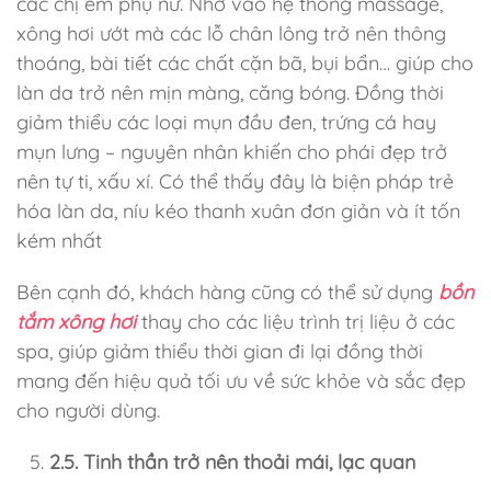
các chị em phụ nữ. Nhờ vào hệ thống massage,
xông hơi ướt mà các lỗ chân lông trở nên thông
thoáng, bài tiết các chất cặn bã, bụi bẩn… giúp cho
làn da trở nên mịn màng, căng bóng. Đồng thời
giảm thiểu các loại mụn đầu đen, trứng cá hay
mụn lưng – nguyên nhân khiến cho phái đẹp trở
nên tự ti, xấu xí. Có thể thấy đây là biện pháp trẻ
hóa làn da, níu kéo thanh xuân đơn giản và ít tốn
kém nhất
Bên cạnh đó, khách hàng cũng có thể sử dụng
bồn
tắm xông hơi
thay cho các liệu trình trị liệu ở các
spa, giúp giảm thiểu thời gian đi lại đồng thời
mang đến hiệu quả tối ưu về sức khỏe và sắc đẹp
cho người dùng.
2.5. Tinh thần trở nên thoải mái, lạc quan