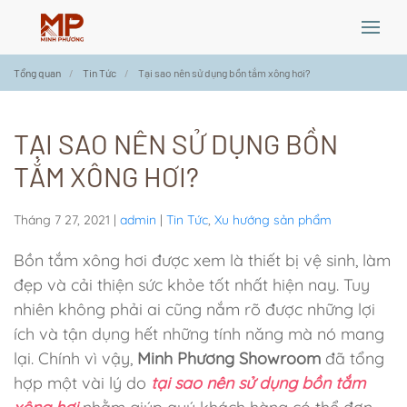
Skip
Tổng quan
Tin Tức
Tại sao nên sử dụng bồn tắm xông hơi?
to
main
content
TẠI SAO NÊN SỬ DỤNG BỒN
TẮM XÔNG HƠI?
Tháng 7 27, 2021
|
admin
|
Tin Tức
,
Xu hướng sản phẩm
Bồn tắm xông hơi được xem là thiết bị vệ sinh, làm
đẹp và cải thiện sức khỏe tốt nhất hiện nay. Tuy
nhiên không phải ai cũng nắm rõ được những lợi
ích và tận dụng hết những tính năng mà nó mang
lại. Chính vì vậy,
Minh Phương Showroom
đã tổng
hợp một vài lý do
tại sao nên sử dụng bồn tắm