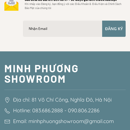
Khi nhấp vào Đăng ký, bạn đồng ý với các Điều Khoản & Điều Kiện và Chính Sách
Bảo Mật của chúng tôi
ĐĂNG KÝ
MINH PHƯƠNG
SHOWROOM
Địa chỉ: 81 Võ Chí Công, Nghĩa Đô, Hà Nội
Hotline: 083.686.2888 - 090.806.2286
Email: minhphuongshowroom@gmail.com