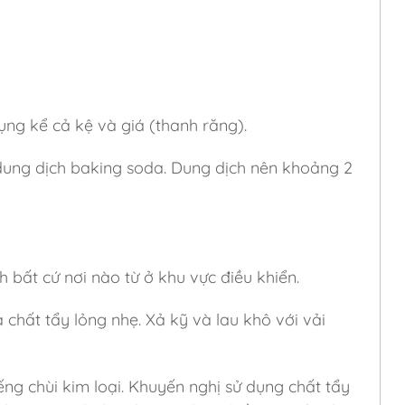
dụng kể cả kệ và giá (thanh răng).
dung dịch baking soda. Dung dịch nên khoảng 2
h bất cứ nơi nào từ ở khu vực điều khiển.
 chất tẩy lỏng nhẹ. Xả kỹ và lau khô với vải
ng chùi kim loại. Khuyến nghị sử dụng chất tẩy