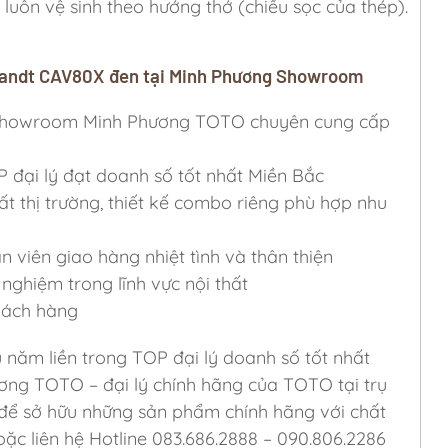
 luôn vệ sinh theo hướng thớ (chiều sọc của thép).
Brandt CAV80X đen tại Minh Phương Showroom
ỷ, Showroom Minh Phương TOTO chuyên cung cấp
P đại lý đạt doanh số tốt nhất Miền Bắc
ất thị trường, thiết kế combo riêng phù hợp nhu
viên giao hàng nhiệt tình và thân thiện
nghiệm trong lĩnh vực nội thất
khách hàng
u năm liền trong TOP đại lý doanh số tốt nhất
ơng TOTO – đại lý chính hãng của TOTO tại trụ
 để sở hữu những sản phẩm chính hãng với chất
ặc liên hệ Hotline 083.686.2888 – 090.806.2286