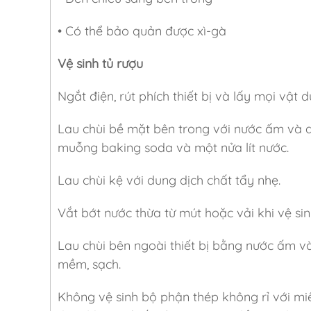
• Có thể bảo quản được xì-gà
Vệ sinh tủ rượu
Ngắt điện, rút phích thiết bị và lấy mọi vật 
Lau chùi bề mặt bên trong với nước ấm và 
muỗng baking soda và một nửa lít nước.
Lau chùi kệ với dung dịch chất tẩy nhẹ.
Vắt bớt nước thừa từ mút hoặc vải khi vệ sin
Lau chùi bên ngoài thiết bị bằng nước ấm và
mềm, sạch.
Không vệ sinh bộ phận thép không rỉ với miế