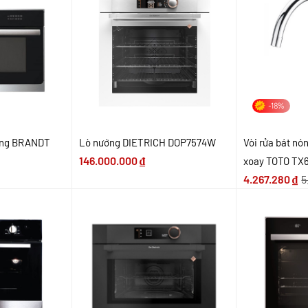
-18%
ớng BRANDT
Lò nướng DIETRICH DOP7574W
Vòi rửa bát nó
146.000.000
₫
xoay TOTO T
4.267.280
₫
5