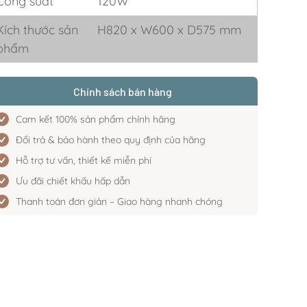
Công suất
120W
Kích thước sản
H820 x W600 x D575 mm
phẩm
Chính sách bán hàng
Cam kết 100% sản phẩm chính hãng
Đổi trả & bảo hành theo quy định của hãng
Hỗ trợ tư vấn, thiết kế miễn phí
Ưu đãi chiết khấu hấp dẫn
Thanh toán đơn giản – Giao hàng nhanh chóng