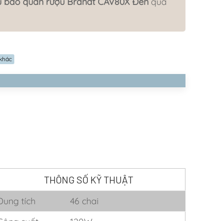
ủ bảo quản rượu Brandt CAV80X Đen
qua
 khác
THÔNG SỐ KỸ THUẬT
Dung tích
46 chai