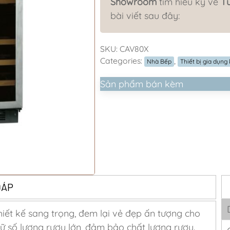
Showroom
tìm hiểu kỹ về
T
bài viết sau đây:
SKU:
CAV80X
Categories:
,
Nhà Bếp
Thiết bị gia dụng
Sản phẩm bán kèm
ĐÁP
hiết kế sang trọng, đem lại vẻ đẹp ấn tượng cho
ữ số lượng rượu lớn, đảm bảo chất lượng rượu.