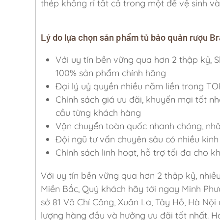
thép không rỉ tất cả trong một để vệ sinh và
Lý do lựa chọn sản phẩm tủ bảo quản rượu 
Với uy tín bền vững qua hơn 2 thập k
100% sản phẩm chính hãng
Đại lý uỷ quyền nhiều năm liền trong TO
Chính sách giá ưu đãi, khuyến mại tốt nh
cầu từng khách hàng
Vận chuyển toàn quốc nhanh chóng, nhân 
Đội ngũ tư vấn chuyên sâu có nhiều kinh 
Chính sách linh hoạt, hỗ trợ tối đa cho 
Với uy tín bền vững qua hơn 2 thập kỷ, nhiề
Miền Bắc, Quý khách hãy tới ngay Minh Phư
sở 81 Võ Chí Công, Xuân La, Tây Hồ, Hà Nội
lượng hàng đầu và hưởng ưu đãi tốt nhất. Ho