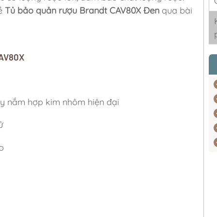
về
Tủ bảo quản rượu Brandt CAV80X Đen
qua bài
CAV80X
tay nắm hợp kim nhôm hiện đại
ử
o