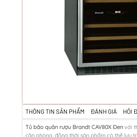
THÔNG TIN SẢN PHẨM
ĐÁNH GIÁ
HỎI 
Tủ bảo quản rượu Brandt CAV80X Đen
với t
căn phòng, đồng thời sản phẩm có thể lưu tr