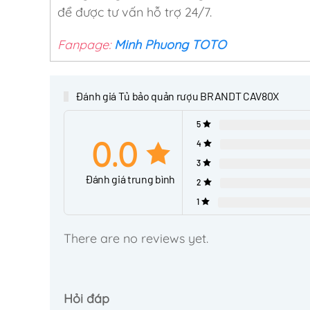
để được tư vấn hỗ trợ 24/7.
Fanpage:
Minh Phuong TOTO
Đánh giá Tủ bảo quản rượu BRANDT CAV80X
5
0.0
4
3
Đánh giá trung bình
2
1
There are no reviews yet.
Hỏi đáp