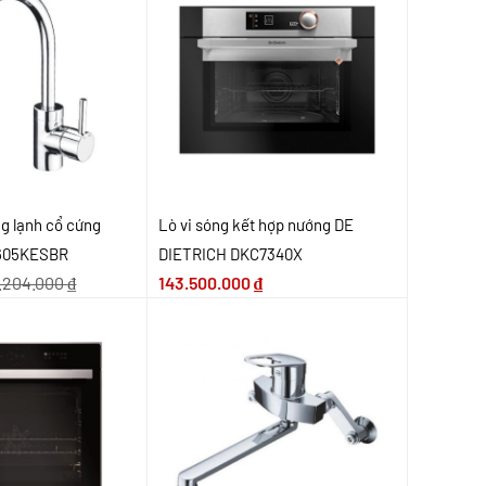
ng lạnh cổ cứng
Lò vi sóng kết hợp nướng DE
X605KESBR
DIETRICH DKC7340X
.204.000
₫
143.500.000
₫