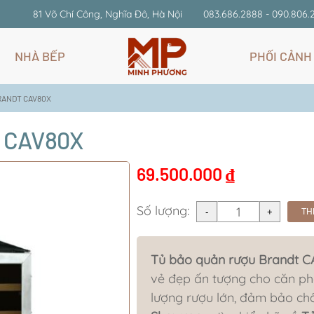
81 Võ Chí Công, Nghĩa Đô, Hà Nội
083.686.2888 - 090.806.
NHÀ BẾP
PHỐI CẢNH
BRANDT CAV80X
T CAV80X
69.500.000
₫
Số lượng:
TH
Tủ bảo quản rượu Brandt 
vẻ đẹp ấn tượng cho căn phò
lượng rượu lớn, đảm bảo ch