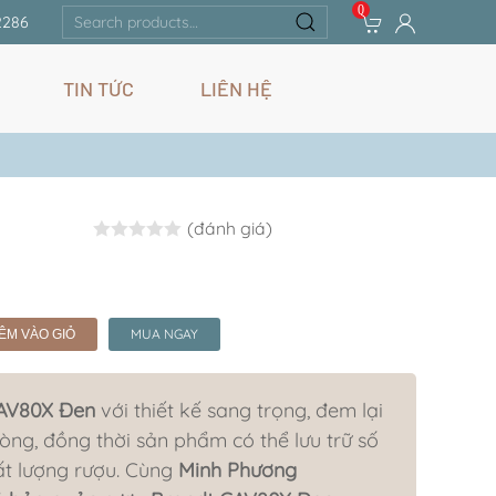
0
Search
2286
for:
TIN TỨC
LIÊN HỆ
(đánh giá)
Rated
0.0
out of 5
MUA NGAY
ÊM VÀO GIỎ
CAV80X Đen
với thiết kế sang trọng, đem lại
ng, đồng thời sản phẩm có thể lưu trữ số
ất lượng rượu. Cùng
Minh Phương