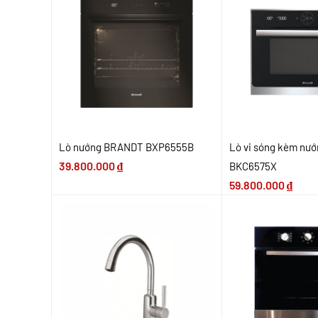
Lò nướng BRANDT BXP6555B
Lò vi sóng kèm nư
39.800.000
₫
BKC6575X
59.800.000
₫