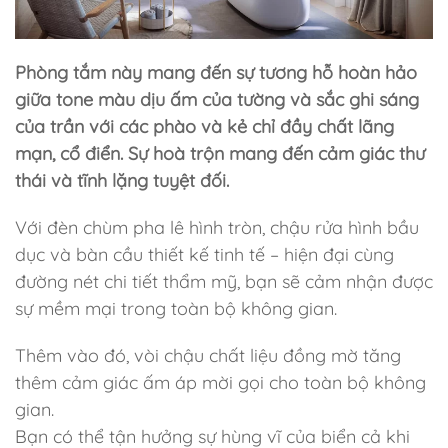
Phòng tắm này mang đến sự tương hỗ hoàn hảo
giữa tone màu dịu ấm của tường và sắc ghi sáng
của trần với các phào và kẻ chỉ đầy chất lãng
mạn, cổ điển. Sự hoà trộn mang đến cảm giác thư
thái và tĩnh lặng tuyệt đối.
Với đèn chùm pha lê hình tròn, chậu rửa hình bầu
dục và bàn cầu thiết kế tinh tế – hiện đại cùng
đường nét chi tiết thẩm mỹ, bạn sẽ cảm nhận được
sự mềm mại trong toàn bộ không gian.
Thêm vào đó, vòi chậu chất liệu đồng mờ tăng
thêm cảm giác ấm áp mời gọi cho toàn bộ không
gian.
Bạn có thể tận hưởng sự hùng vĩ của biển cả khi