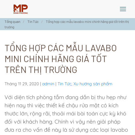
Skip
Tổng quan
Tin Tức
Tổng hợp các mẫu lavabo mini chính hãng giá tốt trên thị
to
trường
main
content
TỔNG HỢP CÁC MẪU LAVABO
MINI CHÍNH HÃNG GIÁ TỐT
TRÊN THỊ TRƯỜNG
Tháng 11 29, 2020
|
admin
|
Tin Tức
,
Xu hướng sản phẩm
Với diện tích phòng tắm đang dần bị thu hẹp như
hiện nay thì việc thiết kế chậu rửa mặt có kích
thước lớn, rộng rãi, thoải mái bài toán cực kỳ khó
đối với khách hàng. Chính vì vậy nên giải pháp
đưa ra cho vấn đề này là sử dụng các loại lavabo