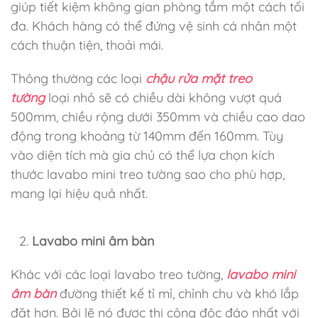
giúp tiết kiệm không gian phòng tắm một cách tối
đa. Khách hàng có thể đứng vệ sinh cá nhân một
cách thuận tiện, thoải mái.
Thông thường các loại
chậu rửa mặt treo
tường
loại nhỏ sẽ có chiều dài không vượt quá
500mm, chiều rộng dưới 350mm và chiều cao dao
động trong khoảng từ 140mm đến 160mm. Tùy
vào diện tích mà gia chủ có thể lựa chọn kích
thước lavabo mini treo tường sao cho phù hợp,
mang lại hiệu quả nhất.
Lavabo mini âm bàn
Khác với các loại lavabo treo tường,
lavabo mini
âm bàn
đường thiết kế tỉ mỉ, chỉnh chu và khó lắp
đặt hơn. Bởi lẽ nó được thi công độc đáo nhất với