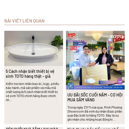
BÀI VIẾT LIÊN QUAN
5 Cách nhận biết thiết bị vệ
sinh TOTO hàng thật – giả
Kiểm tra tem nhãn bao bì, logo, phiếu
bảo hành, mã sản phẩm và mẫu mã
chất lượng là 5 cách nhận biết thiết bị
ƯU ĐÃI SỐC CUỐI NĂM – CƠ HỘI
vệ sinh TOTO chính hãng được chính
MUA SẮM VÀNG
nh…
Trong ngày 27/11 vừa qua, Minh Phương
Showroom đã vinh dự nhận được phần
quà đặc biệt từ hãng TOTO. Đây là sự
ghi nhận cho những hoạt động ki…