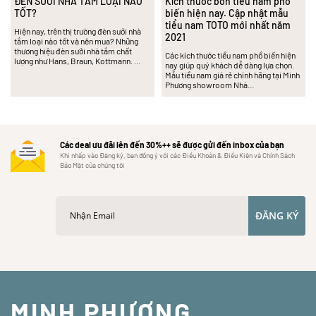
ĐÈN SƯỞI NHÀ TẮM LOẠI NÀO
Kích thước bồn tiểu nam phổ
TỐT?
biến hiện nay. Cập nhật mẫu
tiểu nam TOTO mới nhất năm
Hiện nay, trên thị trường đèn sưởi nhà
2021
tắm loại nào tốt và nên mua? Những
thương hiệu đèn sưởi nhà tắm chất
Các kích thước tiểu nam phổ biến hiện
lượng như Hans, Braun, Kottmann. …
nay giúp quý khách dễ dàng lựa chọn.
Mẫu tiểu nam giá rẻ chính hãng tại Minh
Phương showroom Nhà…
Các deal ưu đãi lên đến 30%++ sẽ được gửi đến inbox của bạn
Khi nhấp vào Đăng ký, bạn đồng ý với các Điều Khoản & Điều Kiện và Chính Sách
Bảo Mật của chúng tôi
ĐĂNG KÝ
MINH PHƯƠNG