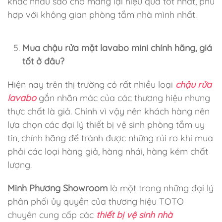
khác nhau sao cho mang lại hiệu quả tốt nhất, phù
hợp với không gian phòng tắm nhà mình nhất.
Mua chậu rửa mặt lavabo mini chính hãng, giá
tốt ở đâu?
Hiện nay trên thị trường có rất nhiều loại
chậu rửa
lavabo
gắn nhãn mác của các thương hiệu nhưng
thực chất là giả. Chính vì vậy nên khách hàng nên
lựa chọn các đại lý thiết bị vệ sinh phòng tắm uy
tín, chính hãng để tránh được những rủi ro khi mua
phải các loại hàng giả, hàng nhái, hàng kém chất
lượng.
Minh Phương Showroom
là một trong những đại lý
phân phối ủy quyền của thương hiệu TOTO
chuyên cung cấp
các
thiết bị vệ sinh nhà