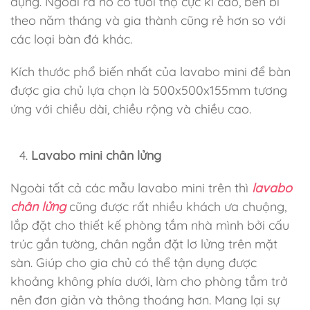
dụng. Ngoài ra nó có tuổi thọ cực kì cao, bền bỉ
theo năm tháng và gia thành cũng rẻ hơn so với
các loại bàn đá khác.
Kích thước phổ biến nhất của lavabo mini để bàn
được gia chủ lựa chọn là 500x500x155mm tương
ứng với chiều dài, chiều rộng và chiều cao.
Lavabo mini chân lửng
Ngoài tất cả các mẫu lavabo mini trên thì
lavabo
chân lửng
cũng được rất nhiều khách ưa chuộng,
lắp đặt cho thiết kế phòng tắm nhà mình bởi cấu
trúc gắn tường, chân ngắn đặt lơ lửng trên mặt
sàn. Giúp cho gia chủ có thể tận dụng được
khoảng không phía dưới, làm cho phòng tắm trở
nên đơn giản và thông thoáng hơn. Mang lại sự