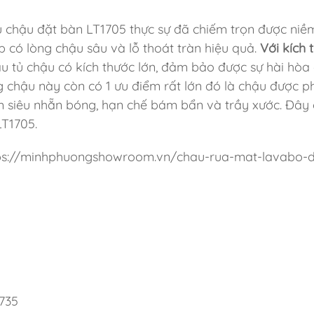
 chậu đặt bàn LT1705 thực sự đã chiếm trọn được niề
ip có lòng chậu sâu và lỗ thoát tràn hiệu quả.
Với kích 
 tủ chậu có kích thước lớn, đảm bảo được sự hài hòa
g chậu này còn có 1 ưu điểm rất lớn đó là chậu được 
m siêu nhẵn bóng, hạn chế bám bẩn và trầy xước. Đây 
T1705.
ttps://minhphuongshowroom.vn/chau-rua-mat-lavabo-
1735