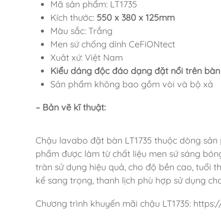
Mã sản phẩm: LT1735
Kích thước:
550 x 380 x 125mm
Màu sắc: Trắng
Men sứ chống dính CeFiONtect
Xuât xứ: Việt Nam
Kiểu dáng độc đáo dạng đặt nổi trên bàn
Sản phẩm không bao gồm vòi và bộ xả
– Bản vẽ kĩ thuật:
Chậu lavabo đặt bàn LT1735 thuộc dòng sản 
phẩm được làm từ chất liệu men sứ sáng bón
tràn sử dụng hiệu quả, cho độ bền cao, tuổi t
kế sang trọng, thanh lịch phù hợp sử dụng ch
Chương trình khuyến mãi chậu LT1735: http