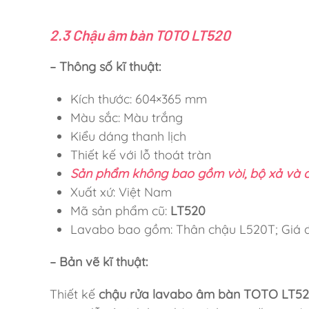
2.3 Chậu âm bàn TOTO LT520
– Thông số kĩ thuật:
Kích thước: 604×365 mm
Màu sắc: Màu trắng
Kiểu dáng thanh lịch
Thiết kế với lỗ thoát tràn
Sản phẩm không bao gồm vòi, bộ xả và 
Xuất xứ: Việt Nam
Mã sản phẩm cũ:
LT520
Lavabo bao gồm: Thân chậu L520T; Giá 
– Bản vẽ kĩ thuật:
Thiết kế
chậu rửa lavabo âm bàn TOTO LT52