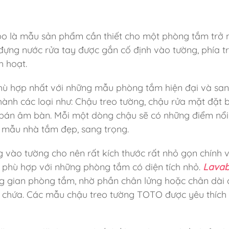
bo là mẫu sản phẩm cần thiết cho một phòng tắm trở n
đựng nước rửa tay được gắn cố định vào tường, phía t
h hoạt.
ù hợp nhất với những mẫu phòng tắm hiện đại và san
ành các loại như: Chậu treo tường, chậu rửa mặt đặt 
án âm bàn. Mỗi một dòng chậu sẽ có những điểm nổi 
 mẫu nhà tắm đẹp, sang trọng.
g vào tường cho nên rất kích thước rất nhỏ gọn chính v
t phù hợp với những phòng tắm có diện tích nhỏ.
Lavab
g gian phòng tắm, nhờ phần chân lửng hoặc chân dài 
 chứa. Các mẫu chậu treo tường TOTO được yêu thích