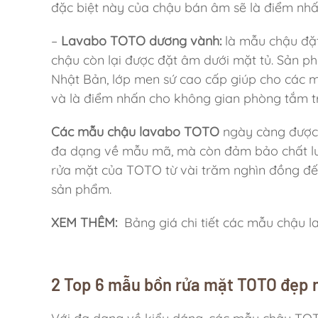
đặc biệt này của chậu bán âm sẽ là điểm nhấ
–
Lavabo TOTO dương vành:
là mẫu chậu đặ
chậu còn lại được đặt âm dưới mặt tủ. Sản p
Nhật Bản, lớp men sứ cao cấp giúp cho các 
và là điểm nhấn cho không gian phòng tắm trở
Các mẫu chậu lavabo TOTO
ngày càng được 
đa dạng về mẫu mã, mà còn đảm bảo chất lượ
rửa mặt của TOTO từ vài trăm nghìn đồng đến 
sản phẩm.
XEM THÊM:
Bảng giá chi tiết các mẫu chậu
2 Top 6 mẫu bồn rửa mặt TOTO đẹp 