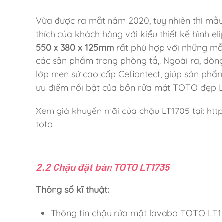
Vừa được ra mắt năm 2020, tuy nhiên thì mẫu
thích của khách hàng với kiểu thiết kế hình el
550 x 380 x 125mm
rất phù hợp với những mẫu
các sản phẩm trong phòng tắ,. Ngoài ra, dòn
lớp men sứ cao cấp Cefiontect, giúp sản phẩ
ưu điểm nổi bật của bồn rửa mặt TOTO đẹp L
Xem giá khuyến mãi của chậu LT1705 tại: h
toto
2.2 Chậu đặt bàn TOTO LT1735
Thông số kĩ thuật:
Thông tin chậu rửa mặt lavabo TOTO LT