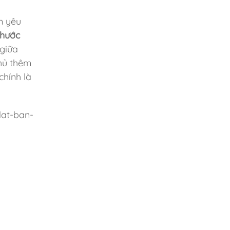
m yêu
thước
 giữa
phủ thêm
chính là
dat-ban-