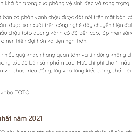
n khá ấn tượng của phòng vệ sinh đẹp và sang trọng.
t bàn có phần vành chậu được đặt nổi trên mặt bàn, 
hẩm được sản xuất trên công nghệ dây chuyền hiện đạ
mẫu chậu toto dương vành có độ bền cao, lớp men sá
 nên hiện đại hơn và tiện nghi hơn.
nhiều quý khách hàng quan tâm và tin dùng không ch
ng tốt, độ bền sản phẩm cao. Mức chi phí cho 1 mẫu
vài chục triệu đồng, tùy vào từng kiểu dáng, chất liệ
 lavabo TOTO
nhất năm 2021