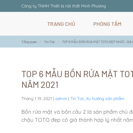
Công ty TNHH Thiết bị nội thất Minh Phương
Skip
TRANG CHỦ
PHÒNG TẮM
to
main
content
Tổng quan
Tin Tức
TOP 6 MẪU BỒN RỬA MẶT TOTO ĐẸP NHẤT, GIÁ 
TOP 6 MẪU BỒN RỬA MẶT TOT
NĂM 2021
Tháng 1 19, 2021
|
admin
|
Tin Tức
,
Xu hướng sản phẩm
Bồn rửa mặt và bồn cầu 2 là sản phẩm chủ 
chậu TOTO đẹp có giá thành hợp lý nhất năm