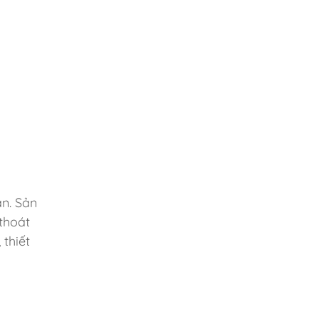
n. Sản
thoát
 thiết