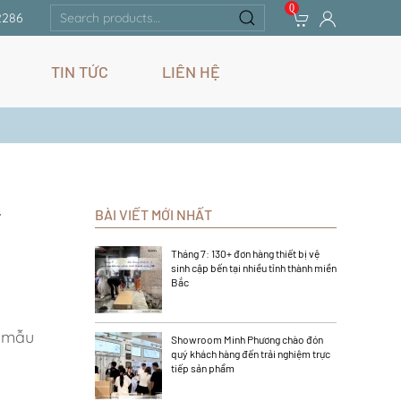
0
Search
2286
for:
TIN TỨC
LIÊN HỆ
T
BÀI VIẾT MỚI NHẤT
Tháng 7: 130+ đơn hàng thiết bị vệ
sinh cập bến tại nhiều tỉnh thành miền
Bắc
6 mẫu
Showroom Minh Phương chào đón
quý khách hàng đến trải nghiệm trực
tiếp sản phẩm