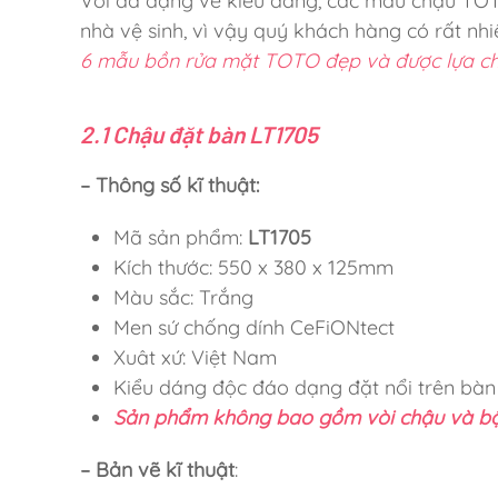
Với đa dạng về kiểu dáng, các mẫu chậu TOT
nhà vệ sinh, vì vậy quý khách hàng có rất nhi
6 mẫu bồn rửa mặt TOTO đẹp và được lựa ch
2.1 Chậu đặt bàn LT1705
– Thông số kĩ thuật:
Mã sản phẩm:
LT1705
Kích thước: 550 x 380 x 125mm
Màu sắc: Trắng
Men sứ chống dính CeFiONtect
Xuât xứ: Việt Nam
Kiểu dáng độc đáo dạng đặt nổi trên bàn
Sản phẩm không bao gồm vòi chậu và b
– Bản vẽ kĩ thuật
: