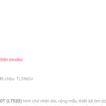
chân lavabo
đỡ chậu: TL516GV
0T (LT520)
hình chữ nhật dài, rộng mẫu thiết kế âm b