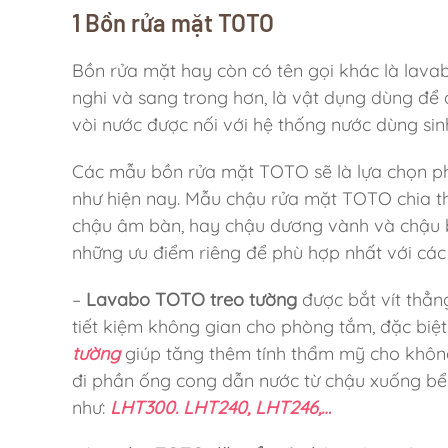
1 Bồn rửa mặt TOTO
Bồn rửa mặt hay còn có tên gọi khác là lava
nghi và sang trong hơn, là vật dụng dùng để 
vòi nước được nối với hệ thống nước dùng sin
Các mẫu bồn rửa mặt TOTO sẽ là lựa chọn ph
như hiện nay. Mẫu chậu rửa mặt TOTO chia th
chậu âm bàn, hay chậu dương vành và chậu b
những ưu điểm riêng để phù hợp nhất với các
–
Lavabo TOTO treo tường
được bắt vít thẳn
tiết kiệm không gian cho phòng tắm, đặc biệ
tường
giúp tăng thêm tính thẩm mỹ cho khôn
đi phần ống cong dẫn nước từ chậu xuống bể
như:
LHT300. LHT240, LHT246,…