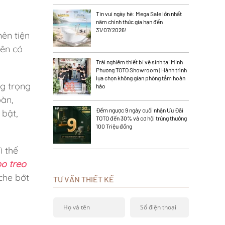
Tin vui ngày hè: Mega Sale lớn nhất
năm chính thức gia hạn đến
31/07/2026!
ên tiện
rên có
Trải nghiệm thiết bị vệ sinh tại Minh
Phương TOTO Showroom | Hành trình
lựa chọn không gian phòng tắm hoàn
g trọng
hảo
bàn,
Đếm ngược 9 ngày cuối nhận Ưu Đãi
bật,
TOTO đến 30% và cơ hội trúng thưởng
100 Triệu đồng
ì thế
o treo
che bớt
TƯ VẤN THIẾT KẾ