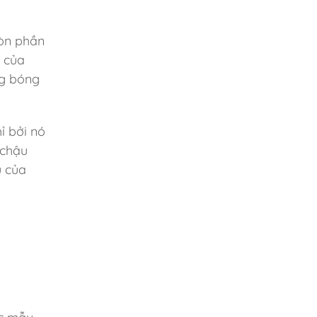
còn phần
i của
ng bóng
ỉ bởi nó
 chậu
u của