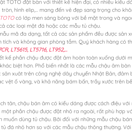
t TOTO đặt bàn với thiết kế hiện đại, có nhiều kiểu d
h tròn, hình elip,… mang đến vẻ đẹp sang trọng cho kh
n TOTO
có lớp men sáng bóng với bề mặt trong và ngo
 cả các loại mặt đá hoặc các mẫu tủ chậu.
 mẫu mã đa dạng, tất cả các sản phẩm đều được sản x
iện tích và không gian phòng tắm. Quý khách hàng có t
CR, LT5615, LT5716, LT952,…
iết kế phần chậu được đặt âm hoàn toàn xuống dưới 
, khác biệt hơn. Phổ biến nhất là các mẫu chậu âm bàn
ợc sản xuât trên công nghệ dây chuyển Nhật Bản, đảm
các vệt ố vàng, và khả năng bám bấn, trầy xước trên b
ch tân, chậu bán âm có kiểu dáng được cách điệu với
một phần chậu được đặt nhô ra ngoài, rất phù hợp v
ẫn muốn dùng tủ chậu. Bởi đối với những mẫu chậu bá
t tủ đá nhỏ hơn so với các mẫu chậu thông thường. Với 