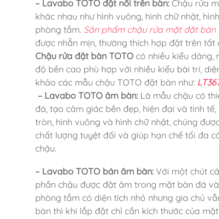
– Lavabo TOTO đặt nổi trên bàn:
Chậu rửa mặ
khác nhau như hình vuông, hình chữ nhật, hìn
phòng tắm.
Sản phẩm chậu rửa mặt đặt bà
được nhẵn mịn, thường thích hợp đặt trên tất
Chậu rửa đặt bàn TOTO
có nhiều kiểu dáng,
độ bền cao phù hợp với nhiều kiểu bài trí, d
khảo các mẫu chậu TOTO đặt bàn như:
LT367
– Lavabo TOTO âm bàn
:
Là mẫu chậu có th
đá, tạo cảm giác bền đẹp, hiện đại và tinh tế
tròn, hình vuông và hình chữ nhật, chúng đư
chất lượng tuyệt đối và giúp hạn chế tối đa 
chậu.
– Lavabo TOTO bán âm bàn:
Với một chút cá
phần chậu được đặt âm trong mặt bàn đá và 
phòng tắm có diện tích nhỏ nhưng gia chủ v
bàn thì khi lắp đặt chỉ cần kích thước của mặ