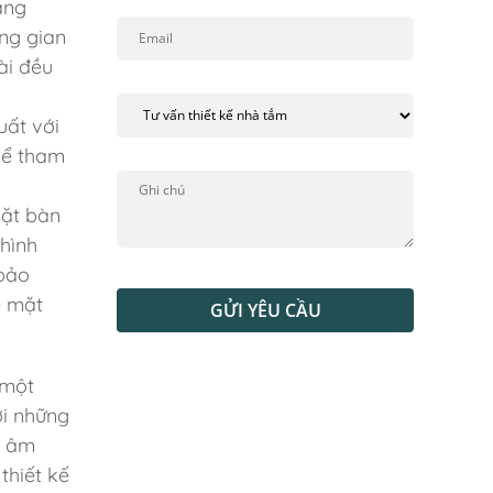
áng
ông gian
ài đều
uất với
hể tham
mặt bàn
 hình
 bảo
ề mặt
GỬI YÊU CẦU
 một
ới những
n âm
thiết kế