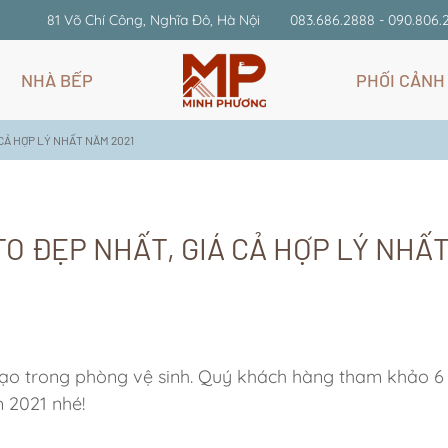
81 Võ Chí Công, Nghĩa Đô, Hà Nội
083.686.2888 - 090.806.
NHÀ BẾP
PHỐI CẢNH
CẢ HỢP LÝ NHẤT NĂM 2021
O ĐẸP NHẤT, GIÁ CẢ HỢP LÝ NHẤ
đạo trong phòng vệ sinh. Quý khách hàng tham khảo 
 2021 nhé!