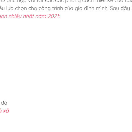
O phù hợp với tất các các phong cách thiết kế của c
ều lựa chọn cho công trình của gia đình mình. Sau đây 
ọn nhiều nhất năm 2021:
 đá
ộ xả