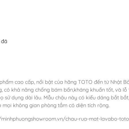
 đá
phẩm cao cấp, nổi bật của hãng TOTO đến từ Nhật Bả
g, có khả năng chống bám bẩn,kháng khuẩn tốt, và lỗ 
họ sử dụng dài lâu. Mẫu chậu này có kiểu dáng bắt bắt,
o mọi không gian phòng tắm có diện tích rộng.
s://minhphuongshowroom.vn/chau-rua-mat-lavabo-toto