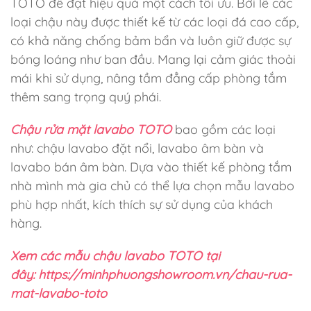
TOTO để đạt hiệu quả một cách tối ưu. Bởi lẽ các
loại chậu này được thiết kế từ các loại đá cao cấp,
có khả năng chống bảm bẩn và luôn giữ được sự
bóng loáng như ban đầu. Mang lại cảm giác thoải
mái khi sử dụng, nâng tầm đẳng cấp phòng tắm
thêm sang trọng quý phái.
Chậu rửa mặt lavabo TOTO
bao gồm các loại
như: chậu lavabo đặt nổi, lavabo âm bàn và
lavabo bán âm bàn. Dựa vào thiết kế phòng tắm
nhà mình mà gia chủ có thể lựa chọn mẫu lavabo
phù hợp nhất, kích thích sự sử dụng của khách
hàng.
Xem các mẫu chậu lavabo TOTO tại
đây: https://minhphuongshowroom.vn/chau-rua-
mat-lavabo-toto