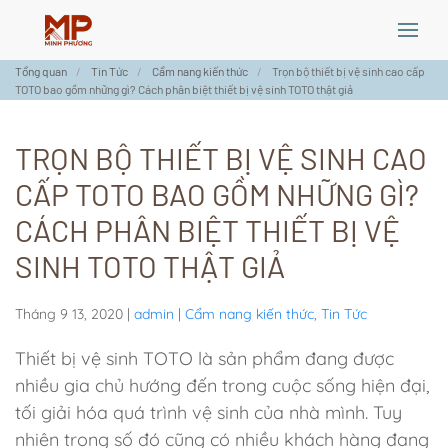
Skip
Tổng quan
Tin Tức
Cẩm nang kiến thức
Trọn bộ thiết bị vệ sinh cao cấp
to
TOTO bao gồm những gì? Cách phân biệt thiết bị vệ sinh TOTO thật giả
main
content
TRỌN BỘ THIẾT BỊ VỆ SINH CAO
CẤP TOTO BAO GỒM NHỮNG GÌ?
CÁCH PHÂN BIỆT THIẾT BỊ VỆ
SINH TOTO THẬT GIẢ
Tháng 9 13, 2020
|
admin
|
Cẩm nang kiến thức
,
Tin Tức
Thiết bị vệ sinh TOTO là sản phẩm đang được
nhiều gia chủ hướng đến trong cuộc sống hiện đại,
tối giải hóa quá trình vệ sinh của nhà mình. Tuy
nhiên trong số đó cũng có nhiều khách hàng đang