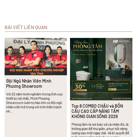
BÀI VIẾT LIÊN QUAN
Đội Ngũ Nhân Viên Minh
Phương Showroom
Với 22 năm kinh nghiệm trong lĩnh vực
thiết bị nội thất, Minh Phương
Showroom luôn tự hào khi có đội ngũ
Top 8 COMBO CHẬU và BỒN
nhân viên trẻ trung với tinh thần trách
CẦU CAO CẤP NÂNG TẦM
nh…
KHÔNG GIAN SỐNG 2026
Phòng tắm là nơi bảo vệ cá nhân đó, là
không gian để thư giãn, phục hồi năng
lượng sau một ngày dài. Và bí quyết để
biến phòng tắm trở nên quan trọ…