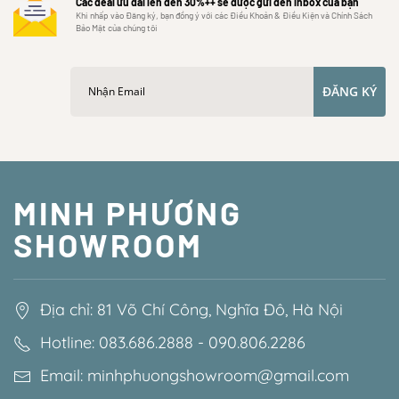
Các deal ưu đãi lên đến 30%++ sẽ được gửi đến inbox của bạn
Khi nhấp vào Đăng ký, bạn đồng ý với các Điều Khoản & Điều Kiện và Chính Sách
Bảo Mật của chúng tôi
ĐĂNG KÝ
MINH PHƯƠNG
SHOWROOM
Địa chỉ: 81 Võ Chí Công, Nghĩa Đô, Hà Nội
Hotline: 083.686.2888 - 090.806.2286
Email: minhphuongshowroom@gmail.com