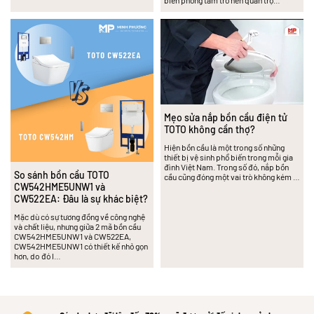
Mẹo sửa nắp bồn cầu điện tử
TOTO không cần thợ?
Hiện bồn cầu là một trong số những
thiết bị vệ sinh phổ biến trong mỗi gia
đình Việt Nam. Trong số đó, nắp bồn
So sánh bồn cầu TOTO
cầu cũng đóng một vai trò không kém …
CW542HME5UNW1 và
CW522EA: Đâu là sự khác biệt?
Mặc dù có sự tương đồng về công nghệ
và chất liệu, nhưng giữa 2 mã bồn cầu
CW542HME5UNW1 và CW522EA,
CW542HME5UNW1 có thiết kế nhỏ gọn
hơn, do đó l…