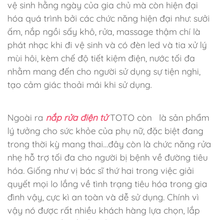
vệ sinh hằng ngày của gia chủ mà còn hiện đại
hóa quá trình bởi các chức năng hiện đại như: sưởi
ấm, nắp ngồi sấy khô, rửa, massage thậm chí là
phát nhạc khi đi vệ sinh và có đèn led và tia xử lý
mùi hôi, kèm chế độ tiết kiệm điện, nước tối đa
nhằm mang đến cho người sử dụng sự tiện nghi,
tạo cảm giác thoải mái khi sử dụng.
Ngoài ra
nắp rửa điện tử
TOTO còn
là sản phẩm
lý tưởng cho sức khỏe của phụ nữ, đặc biệt đang
trong thời kỳ mang thai…đây còn là chức năng rửa
nhẹ hỗ trợ tối đa cho người bị bệnh về đường tiêu
hóa. Giống như vị bác sĩ thứ hai trong việc giải
quyết mọi lo lắng về tình trạng tiêu hóa trong gia
đình vậy, cực kì an toàn và dễ sử dụng. Chính vì
vậy nó được rất nhiều khách hàng lựa chọn, lắp