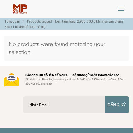
Skip
Tổng quan
Products tagged “Hoàn tiền ngay: 2.900.000 đ khi mua sản phẩm
to
khác. Liên hệ để được hỗ trợ.”
main
content
No products were found matching your
selection.
Các deal ưu đãi lên đến 30%++ sẽ được gửi đến inbox của bạn
Khi nhấp vào Đăng ký, bạn đồng ý với các Điều Khoản & Điều Kiện và Chính Sách
Bảo Mật của chúng tôi
ĐĂNG KÝ