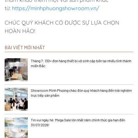
từ:
https://minhphuongshowroom.vn/
CHÚC QUÝ KHÁCH CÓ ĐƯỢC SỰ LỰA CHỌN
HOÀN HẢO!
BÀI VIẾT MỚI NHẤT
Tháng 7: 130+ đơn hàng thiết bị vệ sinh cập bến tại nhiều tỉnh thành
miền Bắc
Showroom Minh Phương chào đón quý khách hàng đến trải nghiệm
trực tiếp sản phẩm
Tin vui ngày hè: Mega Sale lớn nhất năm chính thức gia hạn đến
31/07/2026!