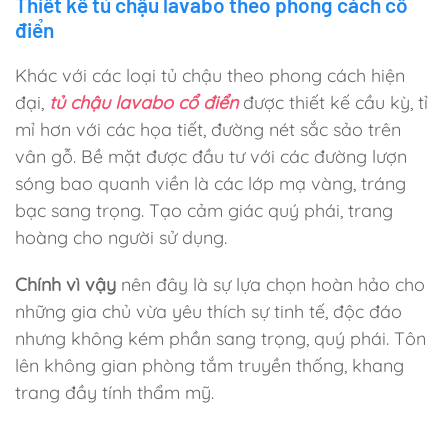
Thiết kế tủ chậu lavabo theo phong cách cổ
điển
Khác với các loại tủ chậu theo phong cách hiện
đại,
tủ chậu lavabo cổ điển
được thiết kế cầu kỳ, tỉ
mỉ hơn với các họa tiết, đường nét sắc sảo trên
vân gỗ. Bề mặt được đầu tư với các đường lượn
sóng bao quanh viền là các lớp mạ vàng, tráng
bạc sang trọng. Tạo cảm giác quý phái, trang
hoàng cho người sử dụng.
Chính vì vậy
nên đây là sự lựa chọn hoàn hảo cho
những gia chủ vừa yêu thích sự tinh tế, độc đáo
nhưng không kém phần sang trọng, quý phái. Tôn
lên không gian phòng tắm truyền thống, khang
trang đầy tính thẩm mỹ.