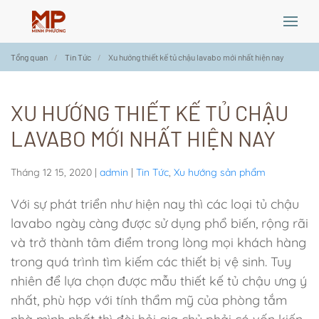
Skip
Tổng quan
Tin Tức
Xu hướng thiết kế tủ chậu lavabo mới nhất hiện nay
to
main
content
XU HƯỚNG THIẾT KẾ TỦ CHẬU
LAVABO MỚI NHẤT HIỆN NAY
Tháng 12 15, 2020
|
admin
|
Tin Tức
,
Xu hướng sản phẩm
Với sự phát triển như hiện nay thì các loại tủ chậu
lavabo ngày càng được sử dụng phổ biến, rộng rãi
và trở thành tâm điểm trong lòng mọi khách hàng
trong quá trình tìm kiếm các thiết bị vệ sinh. Tuy
nhiên để lựa chọn được mẫu thiết kế tủ chậu ưng ý
nhất, phù hợp với tính thẩm mỹ của phòng tắm