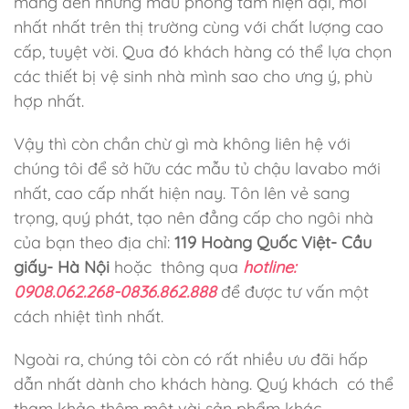
mang đến những mẫu phòng tắm hiện đại, mới
nhất
nhất trên thị trường cùng với chất lượng cao
cấp, tuyệt vời. Qua đó khách hàng có thể lựa chọn
các thiết bị vệ sinh nhà mình sao cho ưng ý, phù
hợp nhất.
Vậy thì còn chần chừ gì mà không liên hệ với
chúng tôi để sở hữu các mẫu tủ chậu lavabo mới
nhất, cao cấp nhất hiện nay. Tôn lên vẻ sang
trọng, quý phát, tạo nên đẳng cấp cho ngôi nhà
của bạn theo địa chỉ:
119 Hoàng Quốc Việt- Cầu
giấy- Hà Nội
hoặc thông qua
hotline:
0908.062.268-0836.862.888
để được tư vấn một
cách nhiệt tình nhất.
Ngoài ra, chúng tôi còn có rất nhiều ưu đãi hấp
dẫn nhất dành cho khách hàng. Quý khách có thể
tham khảo thêm một vài sản phẩm khác