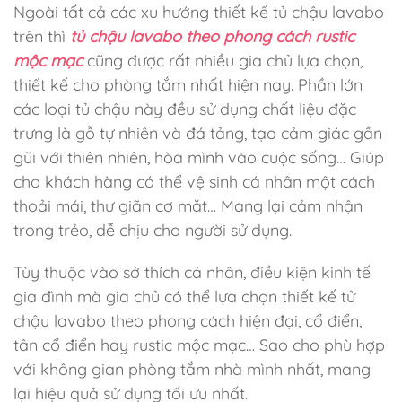
Ngoài tất cả các xu hướng thiết kế tủ chậu lavabo
trên thì
tủ chậu lavabo theo phong cách rustic
mộc mạc
cũng được rất nhiều gia chủ lựa chọn,
thiết kế cho phòng tắm nhất hiện nay. Phần lớn
các loại tủ chậu này đều sử dụng chất liệu đặc
trưng là gỗ tự nhiên và đá tảng, tạo cảm giác gần
gũi với thiên nhiên, hòa mình vào cuộc sống… Giúp
cho khách hàng có thể vệ sinh cá nhân một cách
thoải mái, thư giãn cơ mặt… Mang lại cảm nhận
trong trẻo, dễ chịu cho người sử dụng.
Tùy thuộc vào sở thích cá nhân, điều kiện kinh tế
gia đình mà gia chủ có thể lựa chọn thiết kế tử
chậu lavabo theo phong cách hiện đại, cổ điển,
tân cổ điển hay rustic mộc mạc… Sao cho phù hợp
với không gian phòng tắm nhà mình nhất, mang
lại hiệu quả sử dụng tối ưu nhất.