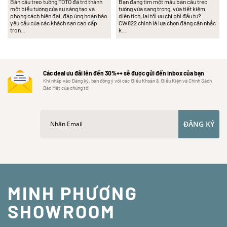
Bàn cầu treo tường TOTO đã trở thành
Bạn đang tìm một mẫu bàn cầu treo
một biểu tượng của sự sáng tạo và
tường vừa sang trọng, vừa tiết kiệm
phong cách hiện đại, đáp ứng hoàn hảo
diện tích, lại tối ưu chi phí đầu tư?
yêu cầu của các khách sạn cao cấp
CW822 chính là lựa chọn đáng cân nhắc
tron…
k…
Các deal ưu đãi lên đến 30%++ sẽ được gửi đến inbox của bạn
Khi nhấp vào Đăng ký, bạn đồng ý với các Điều Khoản & Điều Kiện và Chính Sách
Bảo Mật của chúng tôi
ĐĂNG KÝ
MINH PHƯƠNG
SHOWROOM