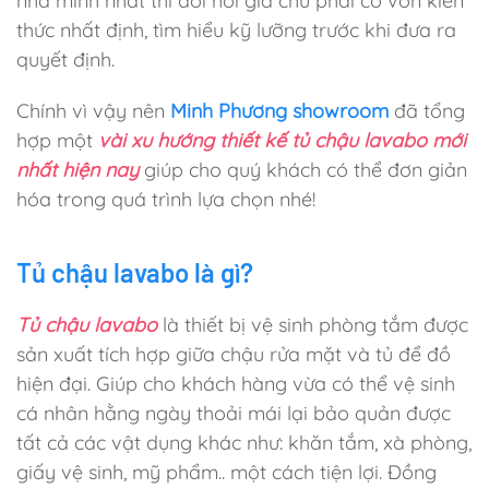
nhà mình nhất thì đòi hỏi gia chủ phải có vốn kiến
thức nhất định, tìm hiểu kỹ lưỡng trước khi đưa ra
quyết định.
Chính vì vậy nên
Minh Phương showroom
đã tổng
hợp một
vài xu hướng thiết kế tủ chậu lavabo mới
nhất hiện nay
giúp cho quý khách có thể đơn giản
hóa trong quá trình lựa chọn nhé!
Tủ chậu lavabo là gì?
Tủ chậu lavabo
là thiết bị vệ sinh phòng tắm được
sản xuất tích hợp giữa chậu rửa mặt và tủ để đồ
hiện đại. Giúp cho khách hàng vừa có thể vệ sinh
cá nhân hằng ngày thoải mái lại bảo quản được
tất cả các vật dụng khác như: khăn tắm, xà phòng,
giấy vệ sinh, mỹ phẩm.. một cách tiện lợi. Đồng