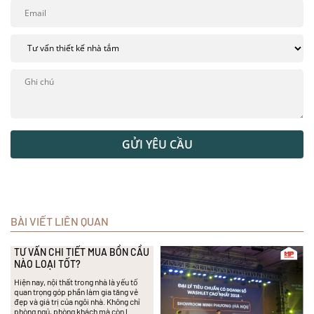
GỬI YÊU CẦU
BÀI VIẾT LIÊN QUAN
TƯ VẤN CHI TIẾT MUA BỒN CẦU
NÀO LOẠI TỐT?
Hiện nay, nội thất trong nhà là yếu tố
quan trọng góp phần làm gia tăng vẻ
đẹp và giá trị của ngôi nhà. Không chỉ
phòng ngủ, phòng khách mà còn l…