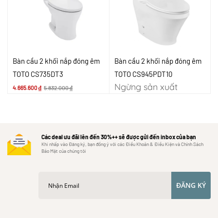
Bàn cầu 2 khối nắp đóng êm
Bàn cầu 2 khối nắp đóng êm
TOTO CS735DT3
TOTO CS945PDT10
Ngừng sản xuất
4.665.600
₫
5.832.000
₫
Các deal ưu đãi lên đến 30%++ sẽ được gửi đến inbox của bạn
Khi nhấp vào Đăng ký, bạn đồng ý với các Điều Khoản & Điều Kiện và Chính Sách
Bảo Mật của chúng tôi
ĐĂNG KÝ