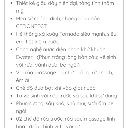
Thiết kế giấu dây hiện đại, tăng tính thẩm
mỹ
Men sứ chống dính, chống bám bẩn
CEFIONTECT
Hệ thống xả xoáy Tornado siêu mạnh, siêu
êm, tiết kiệm nước
Công nghệ nước điện phân khử khuẩn
Ewater+ (Phun tráng lòng bàn cầu; vệ sinh
vòi rửa; vành dưới bệ ngồi)
Vòi rửa massage đa chức năng, rửa sạch,
êm ái
Chế độ đưa bọt khí vào giọt nước
Tự vệ sinh vòi rửa trước và sau khi sử dụng
Phun sương, sấy khô, khử mùi, sưởi ấm bệ
ngồi
02 chế độ rửa trước, rửa sau massage linh
hoạt, điều chỉnh vị trí vòi rửa