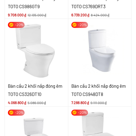
TOTO CS986GT9
TOTO CS769DRT3
9.708.000
₫
12.135.000
₫
6.739.200
₫
8.424.000
₫
-20%
-20%
Bàn cầu 2 khối nắp đóng êm
Bàn cầu 2 khối nắp đóng êm
TOTO CS326DT10
TOTO CS948DT8
4.068.800
₫
5.086.000
₫
7.288.800
₫
9.111.000
₫
-20%
-20%