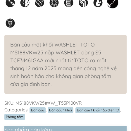
Bàn cầu một khối WASHLET TOTO
MS188VKW25 nắp WASHLET dòng S5 –
TCF34461GAA mới nhất từ TOTO ra mắt
tháng 12 năm 2025 mang đến công nghệ vệ
sinh hoàn hảo cho không gian phòng tắm
của gia đình bạn.
SKU:
MS188VKW25#XW_T53P100VR
Categories:
,
,
,
Bàn cầu
Bàn cầu 1 khối
Bàn cầu 1 khối nắp điện tử
Phòng tắm
Sản phẩm bán kèm