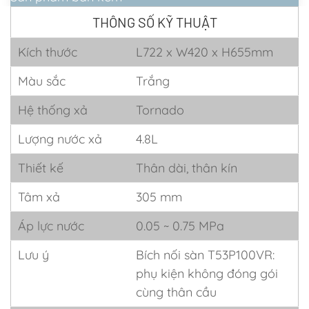
THÔNG SỐ KỸ THUẬT
Kích thước
L722 x W420 x H655mm
Màu sắc
Trắng
Hệ thống xả
Tornado
Lượng nước xả
4.8L
Thiết kế
Thân dài, thân kín
Tâm xả
305 mm
Áp lực nước
0.05 ~ 0.75 MPa
Lưu ý
Bích nối sàn T53P100VR:
phụ kiện không đóng gói
cùng thân cầu