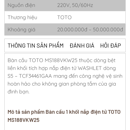
Nguồn điện
220V, 50/60Hz
Thương hiệu
TOTO
Khoảng giá
20.000.000đ – 50.000.000đ
THÔNG TIN SẢN PHẨM
ĐÁNH GIÁ
HỎI ĐÁP
Bàn cầu TOTO MS188VKW25 thuộc dòng bệt
liền khối tích hợp nắp điện tử WASHLET dòng
S5 – TCF34461GAA mang đến công nghệ vệ sinh
hoàn hảo cho không gian phòng tắm của gia
đình bạn.
Mô tả sản phẩm Bàn cầu 1 khối nắp điện tử TOTO
MS188VKW25