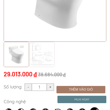
29.013.000
₫
38.684.000
₫
Số lượng:
THÊM VÀO GIỎ
MUA NGAY
Công nghệ